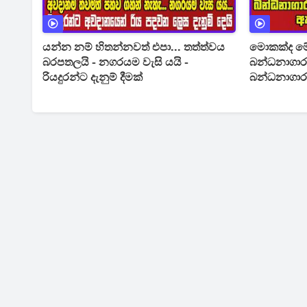
යන්න නම් හිතන්නවත් එපා... තත්ත්වය
මොකක්ද මේ
බරපතලයි - නගරයම වැසි යයි -
බන්ධනාගාරව
රියදුරන්ට දැනුම් දීමක්
බන්ධනාගාර 
ඇත්ත හේතු