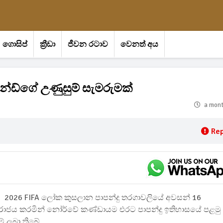
ගොසිප්
ක්‍රීඩා
ජීවන රටාව
වෙනත් අය
ාලන්ඩ්ගේ උණුසුම් සැමරුමක්
a mon
Rep
2026 FIFA ලෝක කුසලාන පාපන්දු තරගාවලියේ අවසන් 16
ස පරාජය කරමින් නෝර්වේ කණ්ඩායම එරට පාපන්දු ඉතිහාසයේ පළමු
ම් ලබා තිබේ.