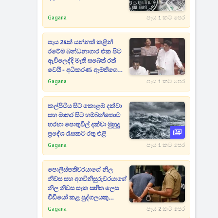
Gagana
පැය 1 කට පෙර
පැය 24ක් යන්නත් කළින්
රටේම බන්ධනාගාර එක පිට
ඇවිලෙද්දි මැති සබේත් රත්
වෙයි - අධිකරණ ඇමතිගෙන්
පැහැදිලි කිරීමක් ඉල්ලයි
Gagana
පැය 1 කට පෙර
කල්පිටිය සිට කොළඹ දක්වා
සහ මාතර සිට හම්බන්තොට
හරහා පොතුවිල් දක්වා මුහුදු
ප්‍රදේශ රැසකට රතු එළි
Gagana
පැය 1 කට පෙර
පොලිස්පතිවරයාගේ නිල
නිවස සහ අගවිනිසුරුවරයාගේ
නිල නිවස සැක සහිත ලෙස
වීඩියෝ කළ පුද්ගලයකු
අත්අඩංගුවට
Gagana
පැය 2 කට පෙර