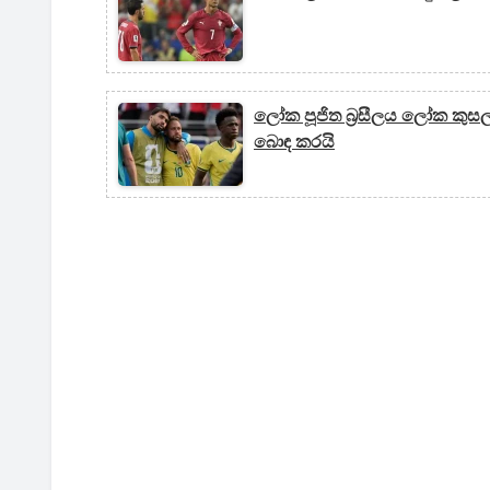
ලෝක පූජිත බ්‍රසීලය ලෝක කු
බොඳ කරයි