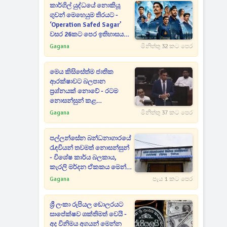
කාර්ගිල් යුද්ධයේ නොකියූ
ගුවන් මෙහෙයුම තිරයට -
‘Operation Safed Sagar’
වසර 26කට පෙර ඉතිහාසය
යළි ජීවමාන කරයි
Gagana
මිනිත්තු 32 කට පෙර
මෙය කිසිසේත්ම ජාතික
ආරක්ෂාවට බලපාන
ප්‍රශ්නයක් නොවේ - රටම
නොසන්සුන් කළ
බන්ධනාගාර සිද්ධි
Gagana
මිනිත්තු 37 කට පෙර
සම්බන්ධයෙන් මහජන
ආරක්ෂක ඇමතිගෙන් විශේෂ
පල්ලන්සේන බන්ධනාගාරයේ
ප්‍රකාශයක්
රැඳවියන් තවමත් නොසන්සුන්
- විශේෂ කාර්ය බලකාය,
කැරලි මර්දන ඒකකය මෙන්ම
ශ්‍රී ලංකා ගුවන් හමුදාව වහාම
Gagana
පැය 1 කට පෙර
පැමිණෙයි
ශ්‍රී ලංකා රුපියල ඩොලරයට
සාපේක්ෂව ශක්තිමත් වෙයි -
අද විනිමය අගයන් මෙන්න