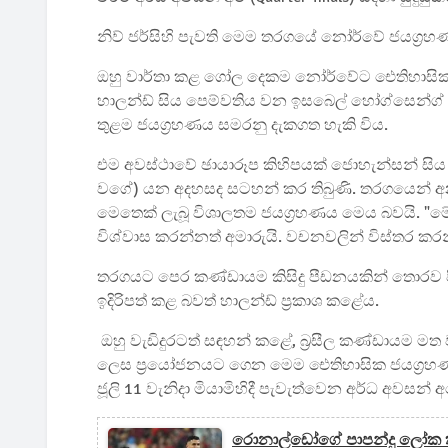
නිව් ජර්සිහි පැවති මෙම තරගයේ නෝර්වේ ජයග්‍රහණයේ
ඔහු වාර්තා කළ ගෝල දෙකම නෝර්වේට ඓතිහාසික ජය
හාලන්ඩ් සිය පෙම්වතිය වන ඉසබෙල් හෝග්සෙන්ග් 
තුළම ජයග්‍රහණය සමරනු දැකගත හැකි විය.
එම අවස්ථාවේ ඡායාරූප කිහිපයක් ජොහැන්සන් සිය ඉන්ස
වගේ) යන අදහසද සටහන් කර තිබුණි. තරගයෙන් අනතු
මෙතෙක් ලැබූ විශාලතම ජයග්‍රහණය මෙය බවයි. "
විශ්වාස කරන්නත් අමාරුයි. වචනවලින් විස්තර කරන
තරගයට පෙර කණ්ඩායම කිසිදු පීඩනයකින් තොරව පිටිය
ඉදිරිපත් කළ බවත් හාලන්ඩ් ප්‍රකාශ කළේය.
ඔහු වැඩිදුරටත් සඳහන් කළේ, බ්‍රසීල කණ්ඩායම ම
ලෙස ප්‍රයෝජනයට ගෙන මෙම ඓතිහාසික ජයග්‍රහ
ජූලි 11 වැනිදා මියාමිහිදී පැවැත්වෙන අර්ධ අව
රොනාල්ඩෝගේ පාපන්දු ලෝක ක