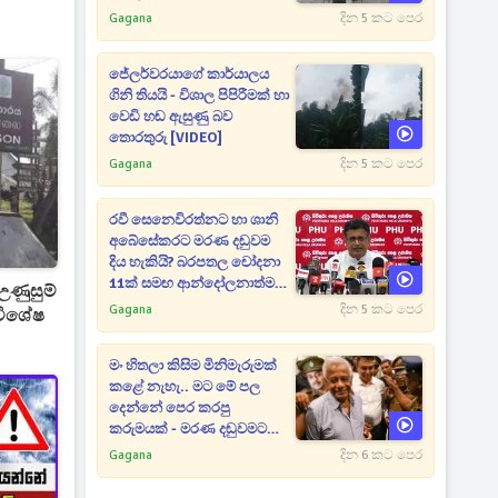
Gagana
දින 5 කට පෙර
ජේලර්වරයාගේ කාර්යාලය
ගිනි තියයි - විශාල පිපිරීමක් හා
වෙඩි හඬ ඇසුණු බව
තොරතුරු [VIDEO]
Gagana
දින 5 කට පෙර
රවී සෙනෙවිරත්නට හා ශානි
අබේසේකරට මරණ දඬුවම
දිය හැකියි? බරපතල චෝදනා
11ක් සමඟ ආන්දෝලනාත්මක
උණුසුම්
ප්‍රකාශයක් [VIDEO]
Gagana
දින 5 කට පෙර
විශේෂ
මං හිතලා කිසිම මිනිමැරුමක්
කළේ නැහැ.. මට මේ පල
දෙන්නේ පෙර කරපු
කරුමයක් - මරණ දඬුවමට
කළින් කට ඇරපු පූජිත් හඬා
Gagana
දින 6 කට පෙර
වැටෙයි [VIDEO]