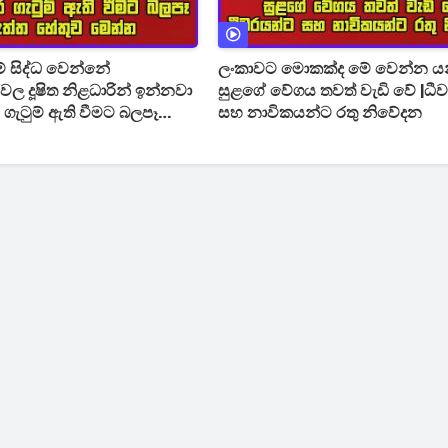
 සිද්ධ වෙන්නේ
ලංකාවට මොකක්ද මේ වෙන්න යන
ල දූෂිත නිළධාරින් ඉන්නවා
සුළගේ වේගය තවත් වැඩි වේ |ධී
ගැටුම් ඇති වීමට බලපෑ
සහ නාවිකයන්ට රතු නිවේදන
ව