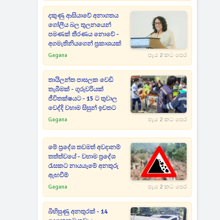
දකුණු ආසියාවේ අනාගතය
ගෝලීය බල තුලනයෙන්
පමණක් තීරණය නොවේ -
අගමැතිනියගෙන් ප්‍රකාශයක්
Gagana
පැය 2 කට පෙර
තායිලන්ත පාසලක වෙඩි
තැබීමක් - ගුරුවරියක්
ජීවිතක්ෂයට - 15 ට තුවාල
වෙද්දි වහාම සිසුන් ඉවතට
Gagana
පැය 2 කට පෙර
මේ ප්‍රදේශ තවමත් අවදානම්
තත්ත්වයේ - වහාම ප්‍රදේශ
රැසකට නායයෑමේ අනතුරු
ඇඟවීම්
Gagana
පැය 2 කට පෙර
බිහිසුණු අනතුරක් - 14