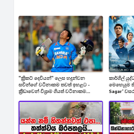
"ක්‍රිකට් දෙවියන්" ලෙස හදුන්වන
කාර්ගිල් යු
සචින්ගේ වටිනාකම තවත් ඉහළට -
මෙහෙයුම ති
ක්‍රීඩාවෙන් විශ්‍රාම ගියත් වටිනාකම
Sagar’ වස
අඩුවෙලා නැහැ
ජීවමාන කර