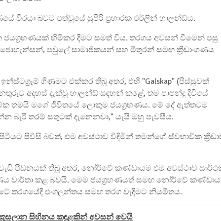
 වීරයා බවට පත්වූයේ සුපිරි ප්‍රහාරක එර්ලින් හාලන්ඩ්ය.
ග්‍රහණයක් හිමිකර දීමට සමත් විය. තරගය අවසන් වීමෙන් පසු
ජොහැන්සන්, පවුලේ සාමාජිකයන් සහ මිතුරන් සමඟ ක්‍රීඩාංගණය
්ටග්‍රෑම් ගිණුමට එක්කර තිබූ අතර, එහි "Galskap" (පිස්සුවක්
රුව අදහස් දැක්වූ හාලන්ඩ් සඳහන් කළේ, තම පාපන්දු දිවියේ
මේක තමයි මගේ ජීවිතයේ ලොකුම ජයග්‍රහණය. මේ දේ ඇත්තටම
්න බැරි තරම් සතුටක් දැනෙනවා," යැයි ඔහු පැවසීය.
ට පිවිසි බවත්, එම අවස්ථාව විඳිමින් තමන්ගේ ස්වභාවික ක්‍රීඩ
ත වැඩි පීඩනයක් තිබූ අතර, නෝර්වේ කණ්ඩායම එම අවස්ථාව සාර්ථ
ණය වාර්තා කළ බවයි. මෙම ජයග්‍රහණයත් සමඟ නෝර්වේ කණ්ඩා
සන් අටේ තරගයේදී එංගලන්තය සමඟ තරග වැදීමට නියමිතය.
ුසලාන සිහිනය කඳුළකින් අවසන් වෙයි