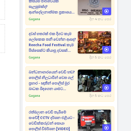
කිසියම් පාර්ශ්වයක
සැලසුමක්ද?
ආන්දෝලනාත්මක ප්‍රකාශයක්
එළියට [VIDEO]
Gagana
දින 4 කට පෙර
දවස් හතරක් එක දිගට කෑම
ලෝකෙක තනි වෙන්න ආසද?
Reecha Food Festival කෑම
පිස්සෙක්ට කියාපු දවසක්
මෙන්න
Gagana
දින 5 කට පෙර
බන්ධනාගාරයෙන් වෙඩි හඬ?
පොලිස් නිලධාරින් වෙත ගල්
ප්‍රහාර - ඥාතීන් පොලිස් මුර
බාධක බිඳගෙන යාමට
උත්සාහයක [VIDEO]
Gagana
දින 5 කට පෙර
රත්මලාන වෙඩි තැබීමේ
සංවේදී CCTV දර්ශන එළියට -
වෙඩික්කරුවන් සොයා
පොලිස් විමර්ශන [VIDEO]