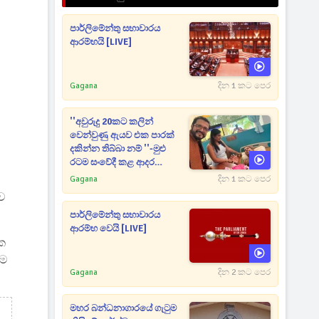
පාර්ලිමේන්තු සභාවාරය
ආරම්භයි [LIVE]
Gagana
දින 1 කට පෙර
''අවුරුදු 20කට කලින්
වෙන්වුණු ඇයව එක පාරක්
දකින්න තිබ්බා නම් ''-මුළු
රටම සංවේදී කළ ආදර
අමරණීය මතකය
Gagana
දින 1 කට පෙර
ාව
පාර්ලිමේන්තු සභාවාරය
ආරම්භ වෙයි [LIVE]
ක
යම
Gagana
දින 2 කට පෙර
මහර බන්ධනාගාරයේ ගැටුම