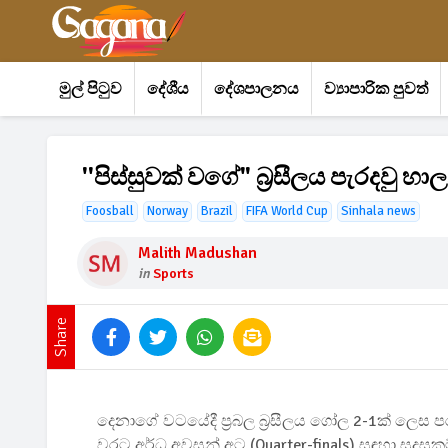
මුල් පිටුව
දේශීය
දේශපාලනය
ව්‍යාපාරික පුවත්
''පිස්සුවක් වගේ" බ්‍රසීලය පැරදවු හ
Foosball
Norway
Brazil
FIFA World Cup
Sinhala news
Malith Madushan
in
Sports
Share
දෙනාගේ වටයේදී ප්‍රබල බ්‍රසීලය ගෝල 2-1ක් ලෙ
වරට අර්ධ අවසන් අට (Quarter-finals) සඳහා සුදුසුක