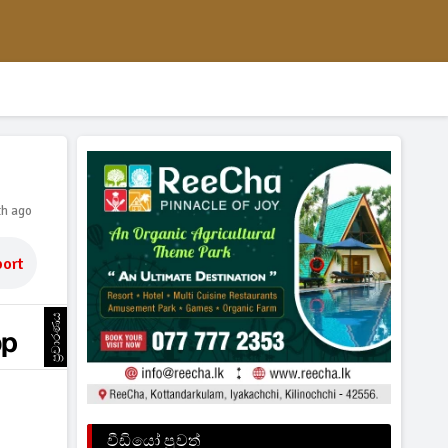
th ago
ort
ප්‍රචාරණය
වීඩියෝ පුවත්