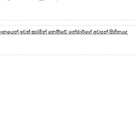
සලානයෙන් ඉවත් කරමින් නෝර්වේ නේමාර්ගේ අවසන් සිහිනයද