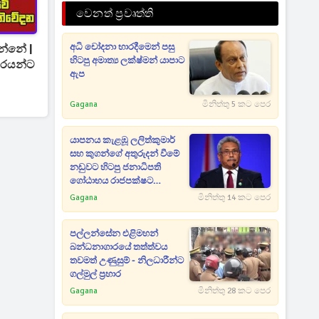
වෙනත් ප්‍රවෘත්ති
අධි චෝදනා භාරදීමෙන් පසු
්නේ |
හිටපු අමාත්‍ය ලක්ෂ්මන් යාපාට
වරයන්ට
ඇප
Gagana
මිනිත්තු 5 කට පෙර
යාපනය කැළඹූ ලලිත්කුමාර්
සහ කුගන්ගේ අතුරුදන් වීමේ
නඩුවට හිටපු ජනාධිපති
ගෝඨාභය රාජපක්ෂට
නියෝගයක්
Gagana
මිනිත්තු 14 කට පෙර
පල්ලන්සේන එළිමහන්
බන්ධනාගාරයේ තත්ත්වය
තවමත් උණුසුම් - නිලධාරීන්ට
ගල්මුල් ප්‍රහාර
Gagana
මිනිත්තු 28 කට පෙර