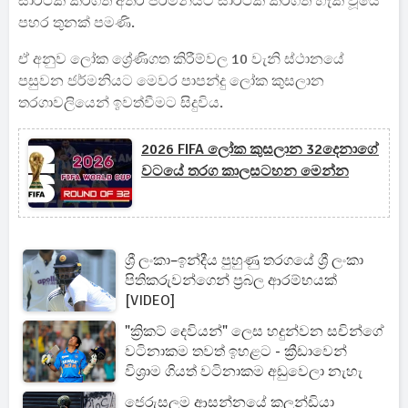
සාර්ථක කරගත් අතර ජර්මනියට සාර්ථක කරගත හැකි වූයේ
පහර තුනක් පමණි.
ඒ අනුව ලෝක ශ්‍රේණිගත කිරීම්වල 10 වැනි ස්ථානයේ
පසුවන ජර්මනියට මෙවර පාපන්දු ලෝක කුසලාන
තරගාවලියෙන් ඉවත්වීමට සිදුවිය.
2026 FIFA ලෝක කුසලාන 32දෙනාගේ
වටයේ තරග කාලසටහන මෙන්න
ශ්‍රී ලංකා–ඉන්දීය පුහුණු තරගයේ ශ්‍රී ලංකා
පිතිකරුවන්ගෙන් ප්‍රබල ආරම්භයක්
[VIDEO]
"ක්‍රිකට් දෙවියන්" ලෙස හදුන්වන සචින්ගේ
වටිනාකම තවත් ඉහළට - ක්‍රීඩාවෙන්
විශ්‍රාම ගියත් වටිනාකම අඩුවෙලා නැහැ
ජෙරුසලම ආසන්නයේ කලන්ඩියා