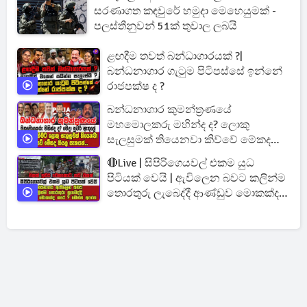
සරණාගත කඳවුරේ හමුදා මෙහෙයුමක් -
පලස්තීනුවන් 51ක් තුවාල ලබයි
ළඟදීම තවත් බන්ධාගාරයක් ?|
බන්ධනාගාර ගැටුම පිටිපස්සේ ඉන්නේ
රාජපක්ෂ ද ?
බන්ධනාගාර කුමන්ත්‍රණයේ
මහමොලකරු මහින්ද ද? ලොකු
සැලසුමක් තියෙනවා කිව්වේ මේකද
කියල සැකයක්...
🔴Live | සිපිරිගෙයවල් එකම යුධ
පිටියක් වෙයි | ඇවිලෙන බවට කලින්ම
තොරතුරු ලැබෙද්දී ආණ්ඩුව මොකක්ද
කරේ ?