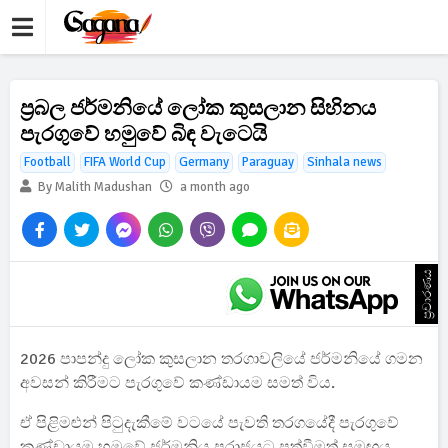
ප්‍රබල ජර්මනියේ ලෝක කුසලාන සිහිනය
පැරගුවේ හමුවේ බිඳ වැටෙයි
Football
FIFA World Cup
Germany
Paraguay
Sinhala news
By Malith Madushan
a month ago
ප්‍රචාරණය
2026 පාපන්දු ලෝක කුසලාන තරගාවලියේ ජර්මනියේ ගමන
අවසන් කිරීමට පැරගුවේ කණ්ඩායම සමත් විය.
ඒ පිළිමළුන් පිටුදැකීමේ වටයේ පැවති තරගයේදී පැරගුවේ
කණ්ඩායම හමුවේ ජර්මනිය පරාජයට පත්වීමත් සමඟය.