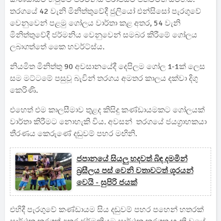
තරගයේ 42 වැනි මිනිත්තුවේදී ජුලියෝ එන්සිසෝ පැරගුවේ
වෙනුවෙන් පළමු ගෝලය වාර්තා කළ අතර, 54 වැනි
මිනිත්තුවේදී ජර්මනිය වෙනුවෙන් සමබර කිරීමේ ගෝලය
ලබාගත්තේ කෛ හවර්ට්ස්ය.
නියමිත මිනිත්තු 90 අවසානයේදී දෙපිලම ගෝල 1-1ක් ලෙස
සම මට්ටමේ පසුවූ බැවින් තරගය අමතර කාලය දක්වා දිගු
කෙරිණි.
එහෙත් එම කාලසීමාව තුළද කිසිදු කණ්ඩායමකට ගෝලයක්
වාර්තා කිරීමට නොහැකි විය. අවසන් තරගයේ ජයග්‍රාහකයා
තීරණය කෙරුණේ දඬුවම් පහර මඟිනි.
ජපානයේ සියලු හදවත් බිඳ දමමින්
බ්‍රසීලය පස් වෙනි වතාවටත් ශූරයන්
වෙයි - සුපිරි ජයක්
එහිදී පැරගුවේ කණ්ඩායම සිය දඬුවම් පහර පහෙන් හතරක්