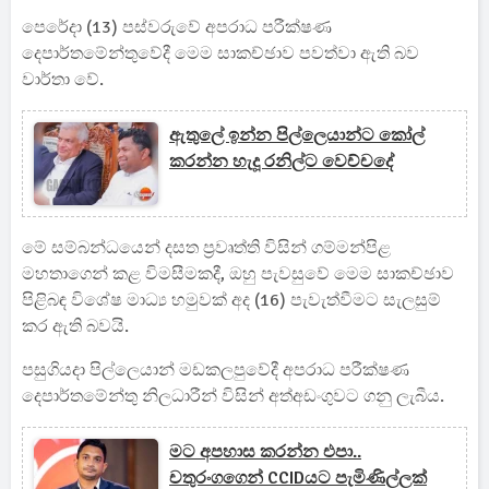
පෙරේදා (13) පස්වරුවේ අපරාධ පරීක්ෂණ
දෙපාර්තමේන්තුවේදී මෙම සාකච්ඡාව පවත්වා ඇති බව
වාර්තා වේ.
ඇතුලේ ඉන්න පිල්ලෙයාන්ට කෝල්
කරන්න හැදූ රනිල්ට වෙච්චදේ
මේ සම්බන්ධයෙන් දසත ප්‍රවෘත්ති විසින් ගම්මන්පිළ
මහතාගෙන් කළ විමසීමකදී, ඔහු පැවසුවේ මෙම සාකච්ඡාව
පිළිබඳ විශේෂ මාධ්‍ය හමුවක් අද (16) පැවැත්වීමට සැලසුම්
කර ඇති බවයි.
පසුගියදා පිල්ලෙයාන් මඩකලපුවේදී අපරාධ පරීක්ෂණ
දෙපාර්තමේන්තු නිලධාරීන් විසින් අත්අඩංගුවට ගනු ලැබීය.
මට අපහාස කරන්න එපා..
චතුරංගගෙන් CCIDයට පැමිණිල්ලක්