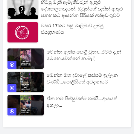
හිටපු මැති ඇමැතිවරුන් ඇතුළු
දේශපාලනඥයන්, ඔවුන්ගේ ඥාතීන් ඇතුළු
පනහකට ආසන්න පිරිසක් අත්අඩංගුවට
වසර 17කට පසු මාලිමාව ලබපු
ජයග්‍රහණය
මෙන්න ඇත්ත හෙළි වුනා...රටම දැන්
මෙහෙයවන්නේ නාමල්
මෙන්න මහ දවාලේ කප්පම් ඉල්ලන
චණ්ඩි...පොලිසියේ අවදානයට
ඒක නම් පිස්සුවක්ම තමයි...ආයෙත්
අහලා...