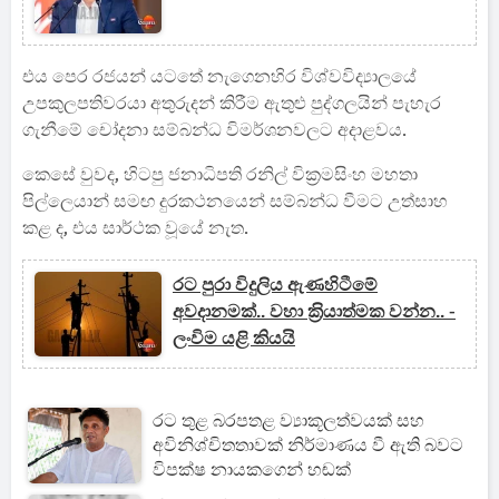
එය පෙර රජයන් යටතේ නැගෙනහිර විශ්වවිද්‍යාලයේ
උපකුලපතිවරයා අතුරුදන් කිරීම ඇතුළු පුද්ගලයින් පැහැර
ගැනීමේ චෝදනා සම්බන්ධ විමර්ශනවලට අදාළවය.
කෙසේ වුවද, හිටපු ජනාධිපති රනිල් වික්‍රමසිංහ මහතා
පිල්ලෙයාන් සමඟ දුරකථනයෙන් සම්බන්ධ වීමට උත්සාහ
කළ ද, එය සාර්ථක වූයේ නැත.
රට පුරා විදුලිය ඇණහිටීමේ
අවදානමක්.. වහා ක‍්‍රියාත්මක වන්න.. -
ලංවිම යළි කියයි
රට තුළ බරපතළ ව්‍යාකූලත්වයක් සහ
අවිනිශ්චිතතාවක් නිර්මාණය වී ඇති බවට
විපක්ෂ නායකගෙන් හඬක්