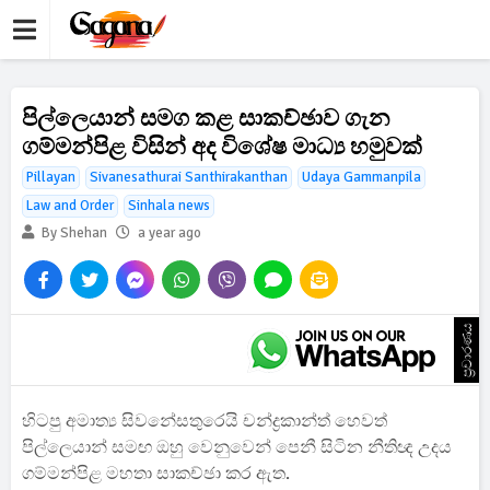
පිල්ලෙයාන් සමග කළ සාකච්ඡාව ගැන
ගම්මන්පිළ විසින් අද විශේෂ මාධ්‍ය හමුවක්
Pillayan
Sivanesathurai Santhirakanthan
Udaya Gammanpila
Law and Order
Sinhala news
By Shehan
a year ago
ප්‍රචාරණය
හිටපු අමාත්‍ය සිවනේසතුරෙයි චන්ද්‍රකාන්ත් හෙවත්
පිල්ලෙයාන් සමඟ ඔහු වෙනුවෙන් පෙනී සිටින නීතිඥ උදය
ගම්මන්පිළ මහතා සාකච්ඡා කර ඇත.