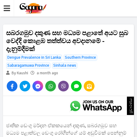
සබරගමුව දකුණ සහ මධ්‍යම පළාතේ අයට සුබ
වෙද්දි කොළඹ තත්ත්වය අවදානමේ -
දැනුම්දීමක්
Dengue Prevalence in Sri Lanka
Southern Province
Sabaragamuwa Province
Sinhala news
By Kaushi
a month ago
ප්‍රචාරණය
ජාතික ඩෙංගු මර්දන ඒකකයෙන් දකුණ, සබරගමුව සහ
මධ්‍යම පළාත්වල ඩෙංගු රෝගීන්ගේ යම් අඩුවීමක් පෙන්නුම්