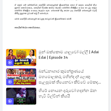
මුන් ඔක්කොම යාලුවෝ මල්ලි | Adai
Edai | Episode 34
බන්ධනාගාර කුමන්ත්‍රණයේ
මහමොලකරු මහින්ද ද? ලොකු
සැලසුමක් තියෙනවා කිව්වේ මේකද
කියල සැකයක්...
හිරේ නොයන දරුවෝ හදන්න ඕන
හැටි ටිල්වින් කියයි