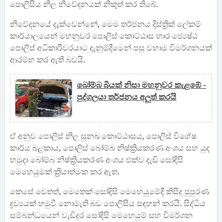
පොලිසිය නිල නිවේදනයක් නිකුත් කර තිබේ.
නිවේදනයේ දැක්වෙන්නේ, මෙම තර්ජනය දිස්ත්‍රික් ලේකම්
කාර්යාලයෙන් මහනුවර පොලිස් කොට්ඨාස භාර ජ්‍යෙෂ්ඨ
පොලිස් අධිකාරිවරයාට දැනුම්දීමෙන් පසු වහාම විමර්ශනයක්
ආරම්භ කර ඇති බවයි.
බෝම්බ බියක් නිසා මහනුවර කැළඹේ -
පුද්ගලයා තර්ජනය අලුත් කරයි
ඒ අනුව පොලිස් නිල සුනඛ කොට්ඨාසය, පොලිස් විශේෂ
කාර්ය බළකාය, පොලිස් බෝම්බ නිෂ්ක්‍රියකරණ අංශය සහ යුද
හමුදා බෝම්බ නිෂ්ක්‍රියකරණ අංශය එක්ව දැඩි සෝදිසි
මෙහෙයුමක් ක්‍රියාත්මක කර ඇත.
කෙසේ වෙතත්, මෙතෙක් සෝදිසි මෙහෙයුමේදී කිසිදු පුපුරණ
ද්‍රව්‍යයක් හමුවී නොමැති බව පොලිසිය සඳහන් කරයි. සිද්ධිය
සම්බන්ධයෙන් වැඩිදුර සෝදිසි මෙහෙයුම් සහ විමර්ශන