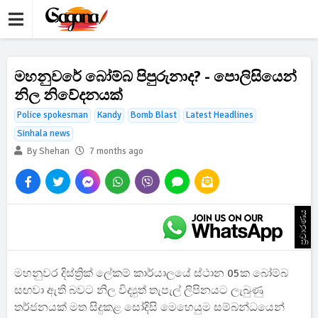
මහනුවරේ බෝම්බ පිපුරුනාද? - පොලිසියෙන්
නිල නිවේදනයක්
Police spokesman
Kandy
Bomb Blast
Latest Headlines
Sinhala news
By Shehan
7 months ago
ප්‍රචාරණය
මහනුවර දිස්ත්‍රික් ලේකම් කාර්යාලයේ ස්ථාන 05ක බෝම්බ
සඟවා ඇති බවට නිල විද්‍යුත් තැපැල් ලිපිනයට ලැබුණු
තර්ජනයක් මත සිදුකළ සෝදිසි මෙහෙයුම සම්බන්ධයෙන්