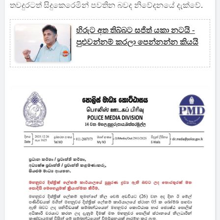
තවදුරටත් සිදුකෙරෙමින් පවතින බවද නිවේදනයේ දැක්වේ.
හිරුට අත තිබ්බට සජිත් යකා නටයි -
පුළුවන්නම් කරලා පෙන්නන්න කියයි