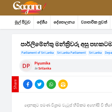
මුල් පිටුව
දේශීය
දේශපාලනය
ව්‍යාපාරික පුවත්
පාර්ලිමේන්තු මන්ත්‍රිවරු අසු පහ
Parliament of Sri Lanka
Sri Lanka Parliament
Sri Lanka
Depa
Piyumika
in
Srilanka
Share
දෙනකුට පමණ විශ්‍රාම වැටුප් හිමිකම අහෝසි වී තිබ