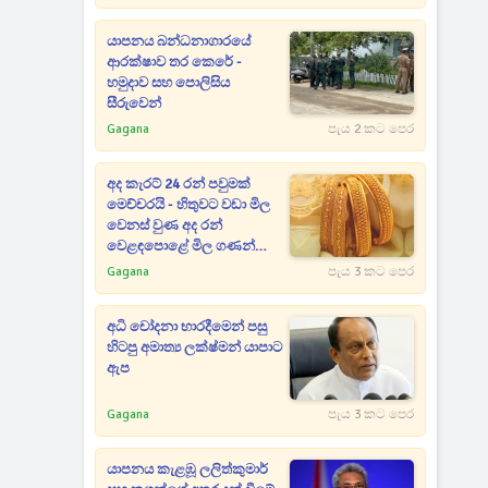
යාපනය බන්ධනාගාරයේ
ආරක්ෂාව තර කෙරේ -
හමුදාව සහ පොලිසිය
සීරුවෙන්
Gagana
පැය 2 කට පෙර
අද කැරට් 24 රන් පවුමක්
මෙච්චරයි - හිතුවට වඩා මිල
වෙනස් වුණ අද රන්
වෙළඳපොළේ මිල ගණන්
මෙන්න
Gagana
පැය 3 කට පෙර
අධි චෝදනා භාරදීමෙන් පසු
හිටපු අමාත්‍ය ලක්ෂ්මන් යාපාට
ඇප
Gagana
පැය 3 කට පෙර
යාපනය කැළඹූ ලලිත්කුමාර්