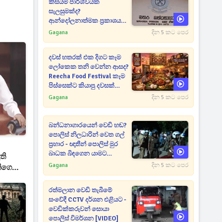
කිසියම් පාර්ශ්වයක
සැලසුමක්ද?
ආන්දෝලනාත්මක ප්‍රකාශයක්
එළියට [VIDEO]
Gagana
දින 5 කට පෙර
දවස් හතරක් එක දිගට කෑම
ලෝකෙක තනි වෙන්න ආසද?
Reecha Food Festival කෑම
පිස්සෙක්ට කියාපු දවසක්
මෙන්න
Gagana
දින 5 කට පෙර
බන්ධනාගාරයෙන් වෙඩි හඬ?
පොලිස් නිලධාරින් වෙත ගල්
ප්‍රහාර - ඥාතීන් පොලිස් මුර
බාධක බිඳගෙන යාමට
ති
උත්සාහයක [VIDEO]
Gagana
දින 5 කට පෙර
ිගෙන්
රත්මලාන වෙඩි තැබීමේ
සංවේදී CCTV දර්ශන එළියට -
වෙඩික්කරුවන් සොයා
පොලිස් විමර්ශන [VIDEO]