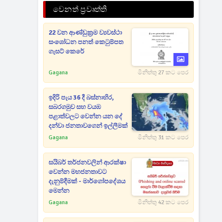
වෙනත් ප්‍රවෘත්ති
22 වන ආණ්ඩුක්‍රම ව්‍යවස්ථා
සංශෝධන පනත් කෙටුම්පත
ගැසට් කෙරේ
Gagana
මිනිත්තු 27 කට පෙර
ඉදිරි පැය 36 දී බස්නාහිර,
සබරගමුව සහ වයඹ
පළාත්වලට වෙන්න යන දේ
දන්වා ජනතාවගෙන් ඉල්ලීමක්
Gagana
මිනිත්තු 31 කට පෙර
සයිබර් තර්ජනවලින් ආරක්ෂා
වෙන්න මහජනතාවට
දැනුම්දීමක් - මාර්ගෝපදේශය
මෙන්න
Gagana
මිනිත්තු 42 කට පෙර