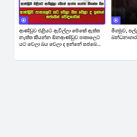
ආණ්ඩුව එළියට ඇවිල්ලා මේකේ ඇත්ත
මීගමුව, ප
නැත්ත කියන්න ඕනආණ්ඩුව පාතාලෙට
බන්ධනාගාරය
යට වෙලා බය වෙලා ද ඉන්නේ සජබෙන්
චෝදනාවක්