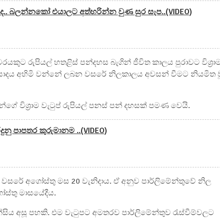
. බලන්නකෝ එයාලට අත්හරින්න වුණ සුර සැප..(VIDEO)
රයකුට රුපියල් හතළිස් පන්දහස බැගින් ජීවිත කාලය පුරාවට විශ්‍රා
ප්‍රසාදය අහිමි වන්නේ ලබන වසරේ නිලකාලය අවසන් වීමට නියමිත ව
න්ගේ විශ්‍රාම වැටුප් රුපියල් පනස් පන් දහසක් පමණ වෙයි.
දුනු පාපතර කුරුමානම ..(VIDEO)
 වසරේ අගෝස්තු මස 20 වැනිදාය. ඒ අනුව පාර්ලිමේන්තුවේ නිල
ස්තු මාසයේදීය.
ුන්සිය අසූ පහකි. එම වැටුපට අමතරව පාර්ලිමේන්තුව රැස්වීම්වලට