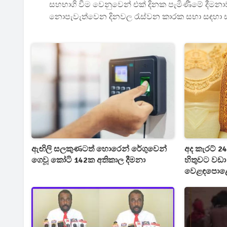
සහභාගි වීම වෙනුවෙන් එක් දිනක පැමිණීමේ දීමනා
නොපැවැත්වෙන දිනවල රැස්වන කාරක සභා සඳහා සහභ
ඇඟිලි සලකුණටත් හොරෙන් රේගුවෙන්
අද කැරට් 24
ගෙවූ කෝටි 142ක අතිකාල දීමනා
හිතුවට වඩා
වෙළඳපොළේ