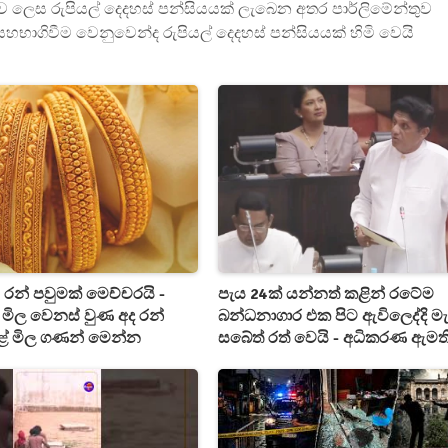
ව ලෙස රුපියල් දෙදහස් පන්සියයක් ලැබෙන අතර පාර්ලිමේන්තුව
ාගිවීම වෙනුවෙන්ද රුපියල් දෙදහස් පන්සියයක් හිමි වෙයි
 රන් පවුමක් මෙච්චරයි -
පැය 24ක් යන්නත් කළින් රටේම
 මිල වෙනස් වුණ අද රන්
බන්ධනාගාර එක පිට ඇවිලෙද්දි මැ
 මිල ගණන් මෙන්න
සබේත් රත් වෙයි - අධිකරණ ඇමත
පැහැදිලි කිරීමක් ඉල්ලයි