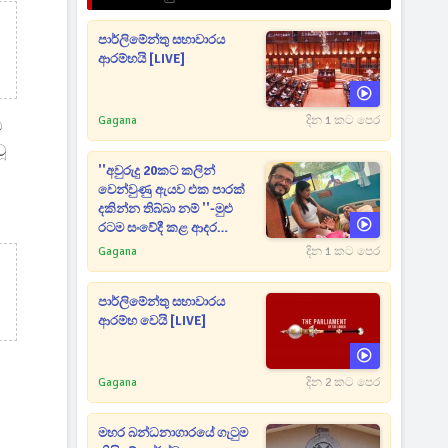
පාර්ලිමේන්තු සභාවාරය
ආරම්භයි [LIVE]
Gagana
දින 1 කට පෙර
ම
ූ
''අවුරුදු 20කට කලින්
වෙන්වුණු ඇයව එක පාරක්
දකින්න තිබ්බා නම් ''-මුළු
රටම සංවේදී කළ ආදර
අමරණීය මතකය
Gagana
දින 1 කට පෙර
පාර්ලිමේන්තු සභාවාරය
ආරම්භ වෙයි [LIVE]
Gagana
දින 2 කට පෙර
මහර බන්ධනාගාරයේ ගැටුම