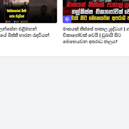
ල්ලන්සේන එළිමහන්
මාසයක් තිස්සේ පාතාල යුද්ධය! | ග
ේ බිත්ති හාරන රැඳවියන්
චිකාගෝවක් වෙයි | ඩුබායි සිට
මෙහෙයවන අපරාධ ජාලය?