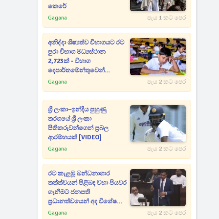
කෙරේ
Gagana
පැය 1 කට පෙර
අනිද්දා ශිෂ්‍යත්ව විභාගයට රට
පුරා විභාග මධ්‍යස්ථාන
2,723ක් - විභාග
දෙපාර්තමේන්තුවෙන්
දැනුම්දීමක්
Gagana
පැය 2 කට පෙර
ශ්‍රී ලංකා–ඉන්දීය පුහුණු
තරගයේ ශ්‍රී ලංකා
පිතිකරුවන්ගෙන් ප්‍රබල
ආරම්භයක් [VIDEO]
Gagana
පැය 2 කට පෙර
රට කැළඹූ බන්ධනාගාර
තත්ත්වයන් පිළිබඳ වහා පියවර
ගැනීමට ජනපති
ප්‍රධානත්වයෙන් අද විශේෂ
සාකච්ඡාවක්
Gagana
පැය 2 කට පෙර