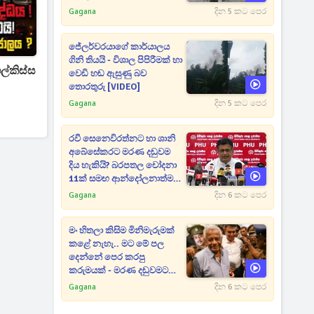
Gagana
දින 5 කට පෙර
ජේලර්වරයාගේ කාර්යාලය
ගිනි තියයි - විශාල පිපිරීමක් හා
ල්කිස්ස
වෙඩි හඬ ඇසුණු බව
තොරතුරු [VIDEO]
Gagana
දින 5 කට පෙර
රවී සෙනෙවිරත්නට හා ශානි
අබේසේකරට මරණ දඬුවම
දිය හැකියි? බරපතල චෝදනා
11ක් සමඟ ආන්දෝලනාත්මක
ප්‍රකාශයක් [VIDEO]
Gagana
දින 6 කට පෙර
මං හිතලා කිසිම මිනිමැරුමක්
කළේ නැහැ.. මට මේ පල
දෙන්නේ පෙර කරපු
කරුමයක් - මරණ දඬුවමට
කළින් කට ඇරපු පූජිත් හඬා
Gagana
දින 6 කට පෙර
වැටෙයි [VIDEO]