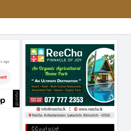
rs ago
ort
ප්‍රචාරණය
වීඩියෝ පුවත්