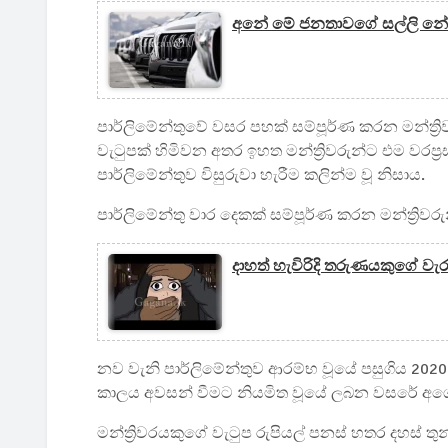
අනේ මේ ජනතාවගේ සල්ලි නේද.
පාර්ලිමේන්තුවේ වසර පහක් සම්පූර්ණ කරන මන්ත්‍රිව
වැටුපක් හිමිවන අතර ඉහත මන්ත්‍රිවරුන්ට එම වර
පාර්ලිමේන්තුව විසුරුවා හැරීම කලින්ම වූ නිසාය.
පාර්ලිමේන්තු වාර දෙකක් සම්පූර්ණ කරන මන්ත්‍රිවරු
දාහත් හැවිරිදි තරුණයකුගේ වැර
නව වැනි පාර්ලිමේන්තුව ආරම්භ වූයේ පසුගිය 2020
කාලය අවසන් වීමට නියමිත වූයේ ලබන වසරේ අගෝ
මන්ත්‍රිවරයකුගේ වැටුප රුපියල් පනස් හතර දහස් ත