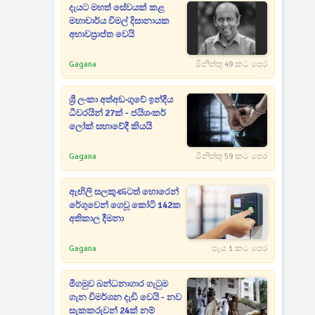
දැයට මහත් සේවයක් කළ
මහාචාර්ය විමල් දිසානායක
අභාවප්‍රාප්ත වෙයි
Gagana
මිනිත්තු 49 කට පෙර
ශ්‍රී ලංකා අත්අඩංගුවේ ඉන්දීය
ධීවරයින් 27ක් - ජයිශංකර්
ලෝක් සභාවේදී කියයි
Gagana
මිනිත්තු 59 කට පෙර
ඇඟිලි සලකුණටත් හොරෙන්
රේගුවෙන් ගෙවූ කෝටි 142ක
අතිකාල දීමනා
Gagana
පැය 1 කට පෙර
මීගමුව බන්ධනාගාර ගැටුම
ගැන විමර්ශන දැඩි වෙයි - නව
සැකකරුවන් 24ක් නම්