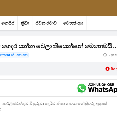
ගොසිප්
ක්‍රීඩා
ජීවන රටාව
වෙනත් අය
කටම ගෙදර යන්න වෙලා තියෙන්නේ මෙහෙමයි ..
rtment of Pensions
2 yea
Rep
පාර්ලිමේන්තුව විසුරුවා හැරීම නිසා නවක මන්ත්‍රිවරු අසූපස්
ේ.