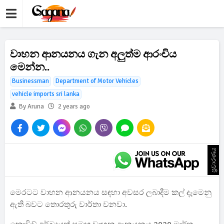
වාහන ආනයනය ගැන අලුත්ම ආරංචිය
මෙන්න..
Businessman
Department of Motor Vehicles
vehicle imports sri lanka
By Aruna
2 years ago
ප්‍රචාරණය
මෙරටට වාහන ආනයනය සඳහා අවසර ලබාදීම කල් දැමෙනු
ඇති බවට තොරතුරු වාර්තා වනවා.