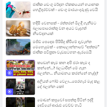
ජාතික ඩෙංගු මර්දන ඒකකයෙන් භයානක
හෙළිදරව්වක් - ඩෙංගු මාරයා දරුණු වෙයි
හදිසි වෙනසක් - රත්තරන් මිලදී ගැනීමට
බලාපොරොත්තු වන අයට වැදගත්
නිවේදනයක්
මජිඩ් පෙදෙස පිරිසිදු කිරීමේ දැවැන්ත
මෙහෙයුමක් - කොලොන්නාවේ “අත්තම”
ජාතික පවිත්‍රතා වැඩසටහන ඇරඹෙයි
කඩෙන් කෑම කන අපි ජරා කෑම ද
කන්නේ...? බලධාරීන් මේ ගැන
බලන්න... නියාමනය කරන්නේ නැද්ද?
අලියත් ෆෝම් වෙලා...පෙරහැර මැද කළ
දේ බලන්න කෝ
මොඩන් කපුවෝ සපත්තු පිටින් ඉද්දි
දෙවියෝ ආරුඪ වෙච්ච හැටි