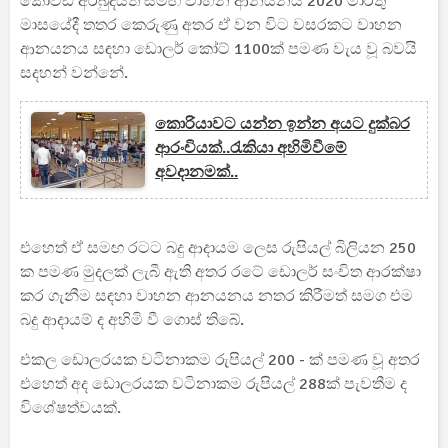
කොවිඩ් අර්බුදයත් සමඟ වාහන ආනයනය 2020 මාර්තු
මාසයේදී තතර කෙරුණු අතර ඒ වන විට වසරකට වාහන
ආනයනය සඳහා ඩොලර් කෝට් 1100ක් පමණ වැය වූ බවයි
සදහන් වන්නේ.
කොරියාවට යන්න ඉන්න අයට දුක්බර
ආරංචියක්..රැකියා අහිමිවීමේ
අවදානමක්..
එහෙත් ඒ සමඟ රටට බදු ආදායම ලෙස රුපියල් බිලියන 250
ක පමණ මුදලක් ලැබී ඇති අතර රටේ ඩොලර් සංචිත ආරක්ෂා
කර ගැනීම සඳහා වාහන ආනයනය නතර කිරීමත් සමග එම
බදු ආදායම් ද අහිමි වී ගොස් තිබේ.
එකල ඩොලරයක වටිනාකම රුපියල් 200 - ක් පමණ වූ අතර
එහෙත් අද ඩොලරයක වටිනාකම රුපියල් 288ක් පැවතීම ද
විශේෂත්වයක්.