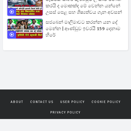
කරයි ද මොකක්ද මේ වෙන්න යන්නේ
උසස් පෙළ සහ ශිෂ්‍යත්වය ගැන අවසන්
සජබෙන් මාලිමාවට කරන්න යන දේ
මෙන්න | ආණ්ඩුව ඉවරයි 159 දෙනාම
හිරේ
ABOUT
CONTACT US
USER POLICY
COOKIE POLICY
PRIVACY POLICY
Copyrights © 2026
Gagana News
. All rights reserved.