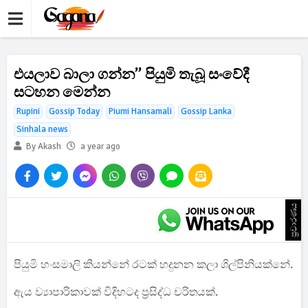
එයලාව බාලා ගන්න” පියුමි තැබූ සංවේදී
සටහන මෙන්න
Rupini
Gossip Today
Piumi Hansamali
Gossip Lanka
Sinhala news
By Akash
a year ago
ප්‍රචාරණය
පියුමි හංසමාලි කියන්නේ රටක් හදුනන කලා ශිල්පිනියක්නේ.
ඇය ව්‍යාපාරිකාවක් විදිහටද ප්‍රසිද්ධ චරිතයක්.