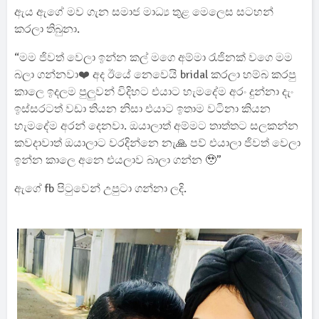
ඇය ඇගේ මව ගැන සමාජ මාධ්‍ය තුළ මෙලෙස සටහන්
කරලා තිබුනා.
“මම ජිවත් වෙලා ඉන්න කල් මගෙ අම්මා රැජිනක් වගෙ මම
බලා ගන්නවා❤️ අද ඊයේ නෙවෙයි bridal කරලා හම්බ කරපු
කාලෙ ඉදලම පුලුවන් විදිහට එයාට හැමදේම අරං දුන්නා දැං
ඉස්සරටත් වඩා තියන නිසා එයාට ඉතාම වටිනා කියන
හැමදේම අරන් දෙනවා. ඔයාලාත් අම්මට තාත්තට සලකන්න
කවදාවාත් ඔයාලාට වරදින්නෙ නැ🙏 පව් එයාලා ජිවත් වෙලා
ඉන්න කාලෙ අනෙ එයලාව බාලා ගන්න 🥹”
ඇගේ fb පිටුවෙන් උපුටා ගන්නා ලදි.