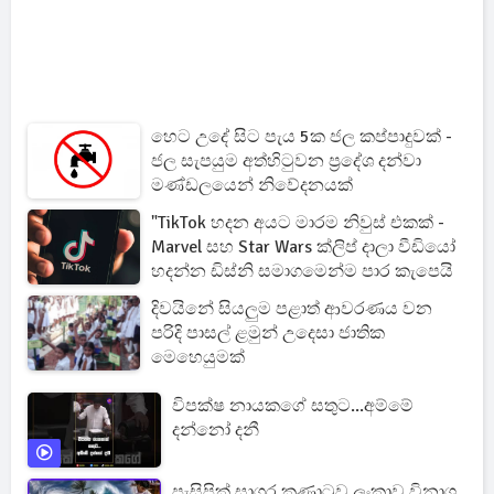
හෙට උදේ සිට පැය 5ක ජල කප්පාදුවක් -
ජල සැපයුම අත්හිටුවන ප්‍රදේශ දන්වා
මණ්ඩලයෙන් නිවේදනයක්
"TikTok හදන අයට මාරම නිවුස් එකක් -
Marvel සහ Star Wars ක්ලිප් දාලා වීඩියෝ
හදන්න ඩිස්නි සමාගමෙන්ම පාර කැපෙයි
දිවයිනේ සියලුම පළාත් ආවරණය වන
පරිදි පාසල් ළමුන් උදෙසා ජාතික
මෙහෙයුමක්
විපක්ෂ නායකගේ සතුට...අම්මේ
දන්නෝ දනී
පැසිපික් සාගර කුණාටුව ලංකාව විනාශ