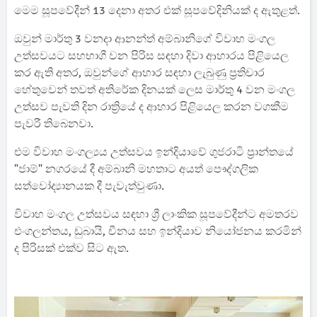
මෙම සූපවේදීන් 13 දෙනා අතර එක් සූපවේදිනියක් ද ඇතුළත්.
ඔවුන් මාර්තු 3 වනදා ආනන්ත් අම්බානිගේ විවාහ මංගල
උත්සවයට සහභාගී වන පිරිස සඳහා දිවා ආහාරය පිළියෙල
කර ඇති අතර, ඔවුන්ගේ ආහාර සඳහා ලැබුණු ප්‍රතිචාර
හේතුවෙන් තවත් අතිරේක දිනයක් ලෙස මාර්තු 4 වන මංගල
උත්සව පැවති දින රාත්‍රියේ ද ආහාර පිළියෙල කරන වගකීම
පැවරී තිබෙනවා.
එම විවාහ මංගල්‍යය උත්සවය ඉන්දියාවේ ගුජරාටි ප්‍රාන්තයේ
"ජාම්" නගරයේ දී අම්බානි මහතාට අයත් පෞද්ගලික
සත්වෝද්‍යානයක දී පැවැත්වුණා.
විවාහ මංගල උත්සවය සඳහා ශ්‍රී ලාංකික සූපවේදීන්ට අමතරව
එංගලන්තය, ඩුබායි, චීනය සහ ඉන්දියාව නියෝජනය කරමින්
ද පිරිසක් එක්ව සිට ඇත.