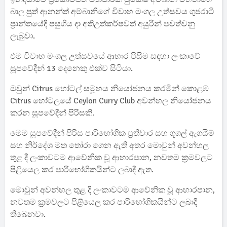
බාල පුත් ආනන්ත් අම්බානිගේ විවාහ මංගල උත්සවය ගුජරාටි
ප්‍රාන්තයේදී පසුගිය දා අතිඋත්කර්ෂවත් අයුරින් පවත්වනු
ලැබුවා.
එම විවාහ මංගල උත්සවයේ ආහාර පිසීම සඳහා ලංකාවේ
සූපවේදීන් 13 දෙනෙකු එක්ව සිටියා.
ඔවුන් Citrus හෝටල් සමූහය නියෝජනය කරමින් කොළඹ
Citrus හෝටලයේ Ceylon Curry Club අවන්හල නියෝජනය
කරන සූපවේදීන් පිරිසකි.
මෙම සූපවේදීන් පිරිස පාරිභෝගික ප්‍රතිචාර සහ ගූගල් ඇගයීම්
සහ නිර්දේශ මත තෝරා ගෙන ඇති අතර මොවුන් අවන්හල
තුළ දී ලංකාවටම ආවේනික වූ ආහාරපාන, නවතම ක්‍රමවලට
පිළියෙල කර පාරිභෝගිකයින්ට ලබාදී ඇත.
මොවුන් අවන්හල තුළ දී ලංකාවටම ආවේනික වූ ආහාරපාන,
නවතම ක්‍රමවලට පිළියෙල කර පාරිභෝගිකයින්ට ලබාදී
තිබෙනවා.