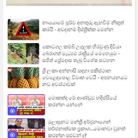
නායයාමේ පූර්ව අනතුරු ඇඟවීම් නිකුත්
කරයි - අවදානම් දිස්ත්‍රික්ක මෙන්න
කොටගල කම්බි උගුලක හිරවුණු දිවියා
බේරාගත් මැධ්‍යම රාත්‍රියේ මෙහෙයුම -
සජිත් ප්‍රේමදාස තැබූ විශේෂ සටහන
ශ්‍රී ලංකා අන්නාසි සඳහා පකිස්ථාන
වෙළෙඳපොළ විවෘත වෙයි - අපනයනයට
නව අවස්ථාවක්
මොකක්ද මේ ආණ්ඩුව හදිස්සියේ
කරන්න යන්නේ
මුලාසුනට මන්ත්‍රී අර්ජුනාගෙන්
තර්ජනාත්මක ප්‍රකාශ...මොනවා වුනත්
කරන්න පුළුවන් ද?