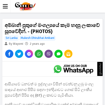
අම්බානි පුතුගේ මංගල්‍යයේ කෑම හදපු ලංකාවේ
සූපවේදීන්. - (PHOTOS)
Sri Lanka
Mukesh Dhirubhai Ambani
By Wayomi
2 years ago
ප්‍රචාරණය
ආසියාවේ ධනවත් ම පුද්ගලයා විසින් පවත්වනු ලබූ මංගල
සාදයේ ආහාර පිසීම සඳහා ඉන්දියාවට ගොස් සිටි ලාංකීය
සූපවේදීන් පිරිස අද (07) ලංකාවට පැමිණියා.
ඉන්දියාවේ ප්‍රකෝටිපති ව්‍යාපාරික මුකේෂ් අම්බානි මහතාගේ