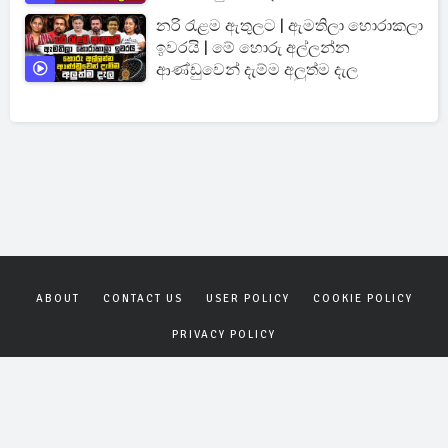
නරි රැළම ඇතුලට | ඇමතිලා හොරාකලා
ඉවරයි | මේ හොරු අල්ලන්න
ආණ්ඩුවෙන් දැම්ම අලුත්ම දැල
ABOUT
CONTACT US
USER POLICY
COOKIE POLICY
PRIVACY POLICY
Copyrights © 2026
Gagana News
. All rights reserved.