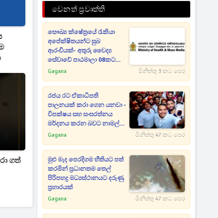
වෙනත් ප්‍රවෘත්ති
සෞඛ්‍ය ක්ෂේත්‍රයේ රැකියා
ය
අපේක්ෂිතයන්ට සුබ
ිම
ආරංචියක්- අතුරු වෛද්‍ය
න
සේවාවේ පාඨමාලා 08කට
අයදුම්පත් කැඳවෙයි
Gagana
මිනිත්තු 3 කට පෙර
රජය රට ඒකාධිපති
පාලනයක් කරා ගෙන යනවා -
විපක්ෂය සහ සංඝරත්නය
මර්දනය කරන බවට නාමල්
රාජපක්ෂගෙන් තද බල
Gagana
මිනිත්තු 47 කට පෙර
චෝදනාවක්
රා ගත්
මුළු මැද පෙරදිගම භීතියට පත්
කරමින් ප්‍රධානතම තෙල්
පිරිපහදු මධ්‍යස්ථානයට දරුණු
ප්‍රහාරයක්
Gagana
මිනිත්තු 47 කට පෙර