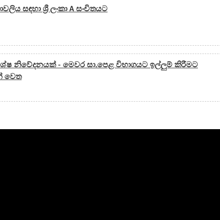
ඟාවලිය සඳහා ශ්‍රී ලංකා A සංචිතයට
ශේෂ නිවේදනයක් - මෙවර සා.පෙළ විභාගයට ඉල්ලුම් කිරීමට
න් වෙත