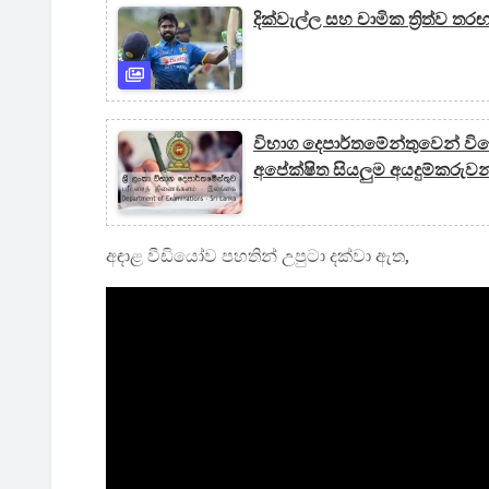
දික්වැල්ල සහ චාමික ත්‍රිත්ව තර
විභාග දෙපාර්තමේන්තුවෙන් වි
අපේක්ෂිත සියලුම අයදුම්කරුව
අඳාළ වීඩියෝව පහතින් උපුටා දක්වා ඇත,