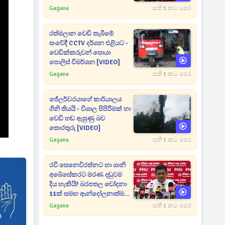
උත්සාහයක [VIDEO]
Gagana
සති 1 කට පෙර
රත්මලාන වෙඩි තැබීමේ
සංවේදී CCTV දර්ශන එළියට -
වෙඩික්කරුවන් සොයා
පොලිස් විමර්ශන [VIDEO]
Gagana
සති 1 කට පෙර
ජේලර්වරයාගේ කාර්යාලය
ගිනි තියයි - විශාල පිපිරීමක් හා
වෙඩි හඬ ඇසුණු බව
තොරතුරු [VIDEO]
Gagana
සති 1 කට පෙර
රවී සෙනෙවිරත්නට හා ශානි
අබේසේකරට මරණ දඬුවම
දිය හැකියි? බරපතල චෝදනා
11ක් සමඟ ආන්දෝලනාත්මක
ප්‍රකාශයක් [VIDEO]
Gagana
සති 1 කට පෙර