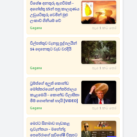
විශේෂ අනතුරු ඇගවීමක් -
අගෝස්තු 15න් පසු කාලගුණය
උඩුයටිකුරු වෙමින් මුළු
ලංකාව් ගිනියම් වේ
Gagana
පැය 1 කට පෙර
විල්පත්තුව වැනසූ පුද්ගලයින්
14 දෙනෙකුට වැඩ වරදියි
Gagana
පැය 1 කට පෙර
ට්‍රම්ප්ගේ අලුත් කොන්ඩ
මෝස්තරයෙන් අන්තර්ජාලය
කැළඹෙයි - කොන්ඩ විලාසිතා
මීම් ගොන්නක් හදයි [VIDEO]
Gagana
පැය 1 කට පෙර
මෙරට සිනමාව හැඩකළ
දැවැන්තයා - මහේන්ද්‍ර
පෙරේරාගේ සුවිශේෂී චිත්‍රපට