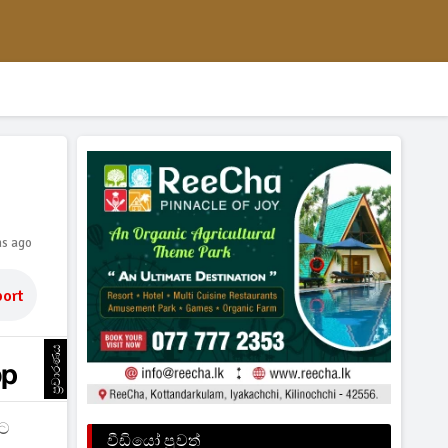
hs ago
ort
ප්‍රචාරණය
යට
වීඩියෝ පුවත්