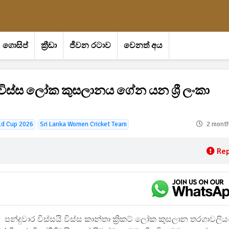
ගොසිප්
ක්‍රීඩා
ජීවන රටාව
වෙනත් අය
විස්ස ලෝක කුසලානය ගේන යන ශ්‍රී ලංකා
ld Cup 2026
Sri Lanka Women Cricket Team
2 mont
Rep
පන්දුවාර විස්සයි විස්ස කාන්තා ක්‍රිකට් ලෝක කුසලාන තරගාවලි