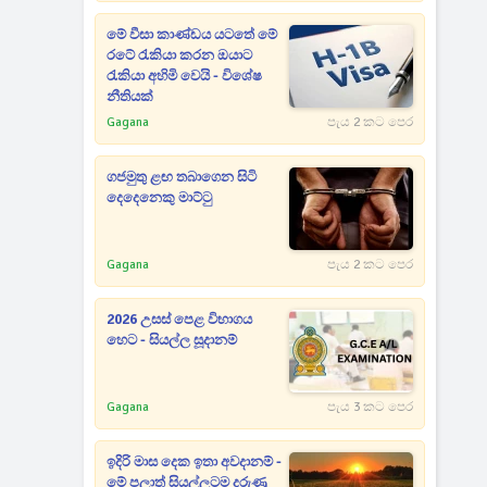
මේ වීසා කාණ්ඩය යටතේ මේ
රටේ රැකියා කරන ඔයාට
රැකියා අහිමි වෙයි - විශේෂ
නීතියක්
Gagana
පැය 2 කට පෙර
ගජමුතු ළඟ තබාගෙන සිටි
දෙදෙනෙකු මාට්ටු
Gagana
පැය 2 කට පෙර
2026 උසස් පෙළ විභාගය
හෙට - සියල්ල සූදානම්
Gagana
පැය 3 කට පෙර
ඉදිරි මාස දෙක ඉතා අවදානම් -
මේ පලාත් සියල්ලටම දරුණු