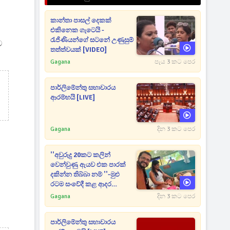
කාන්තා පාසල් දෙකක්
එකිනෙක ගැටෙයි -
රැජිණියන්ගේ සටනේ උණුසුම්
ට
තත්ත්වයක් [VIDEO]
Gagana
පැය 3 කට පෙර
පාර්ලිමේන්තු සභාවාරය
ආරම්භයි [LIVE]
Gagana
දින 3 කට පෙර
''අවුරුදු 20කට කලින්
වෙන්වුණු ඇයව එක පාරක්
දකින්න තිබ්බා නම් ''-මුළු
රටම සංවේදී කළ ආදර
අමරණීය මතකය
Gagana
දින 3 කට පෙර
පාර්ලිමේන්තු සභාවාරය