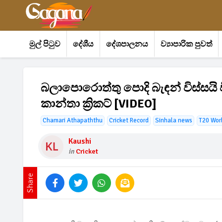
මුල් පිටුව
දේශීය
දේශපාලනය
ව්‍යාපාරික පුවත්
බලාපොරොත්තු පොදි බැඳන් විස්සයි 
කාන්තා ක්‍රිකට් [VIDEO]
Chamari Athapaththu
Cricket Record
Sinhala news
T20 Wor
Kaushi
in
Cricket
Share