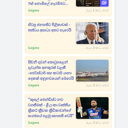
7ක් නොමිලේ නැරඹීමට
අගනා අවස්ථාවක්
Gagana
පැය 1 කට පෙර
හිටපු ජනපතිට පිළිකාවක් -
තත්වය අසාධ්‍ය අතට හැරෙයි
Gagana
පැය 2 කට පෙර
සිඩ්නි ගුවන් තොටුපළෙන්
දැවැන්ත අනතුරක් වළකී
-ජෙට්ස්ටාර් සහ කටාර් යානා
දෙකක් අනූනවයෙන් බේරෙයි
Gagana
පැය 2 කට පෙර
“කුසල් මෙන්ඩිස්ට නව
වගකීමක් - ශ්‍රී ලංකා වෘත්තීය
ක්‍රිකට් ක්‍රීඩක ක්‍රීඩිකාවන්ගේ
සංගමයේ පළමු සභාපති වෙයි”
Gagana
පැය 2 කට පෙර