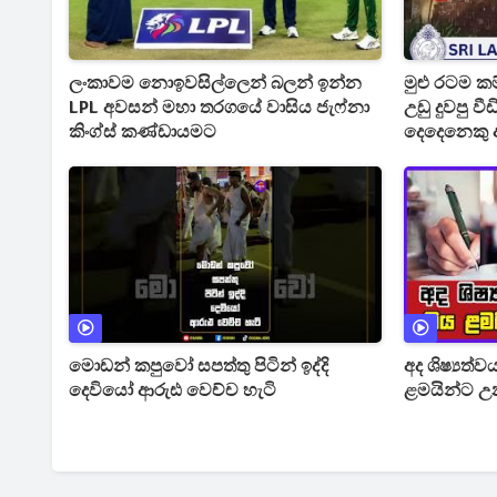
ලංකාවම නොඉවසිල්ලෙන් බලන් ඉන්න
මුළු රටම ක
LPL අවසන් මහා තරගයේ වාසිය ජැෆ්නා
උඩු දුවපු 
කිංග්ස් කණ්ඩායමට
දෙදෙනෙකු 
මොඩන් කපුවෝ සපත්තු පිටින් ඉද්දි
අද ශිෂ්‍යත්
දෙවියෝ ආරුඪ වෙච්ච හැටි
ළමයින්ට උ