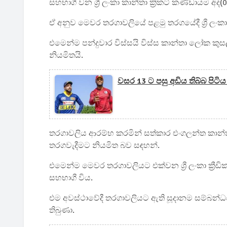
සහභාගී වන ශ්‍රී ලංකා කාන්තා ක්‍රිකට් කණ්ඩායම අද(
ඒ අනුව මෙවර තරගාවලියේ පළමු තරගයේදී ශ්‍රී ල
එමෙන්ම පන්දුවාර විස්සයි විස්ස කාන්තා ලෝක කුස
නියමිතයි.
වසර 13 ට පසු අඩිය තිබ්බ පිට
තරගාවලිය ආරම්භ කරමින් සත්කාර එංගලන්ත කාන්තා 
තරගවැදීමට නියමිත බව සඳහන්.
එමෙන්ම මෙවර තරගාවලියට එක්වන ශ්‍රී ලංකා ක්‍රීඩික
සහභාගී විය.
එම අවස්ථාවේදී තරගාවලියට ඇති සූදානම සම්බන්ධයෙන
තිබුණා.