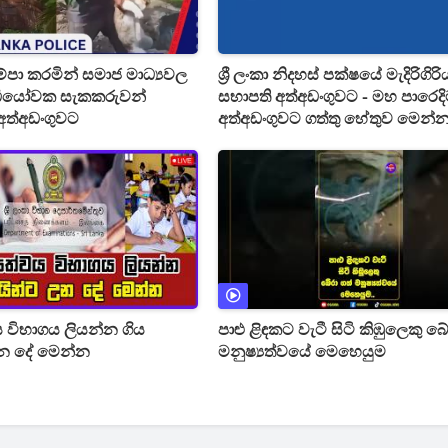
ම්පා කරමින් සමාජ මාධ්‍යවල
ශ්‍රී ලංකා නිදහස් පක්ෂයේ මැදිරිගිරි
වීඩියෝවක සැකකරුවන්
සභාපති අත්අඩංගුවට - මහ පාරෙද
අත්අඩංගුවට
අත්අඩංගුවට ගත්තු හේතුව මෙන්
වය විභාගය ලියන්න ගිය
පාළු ළිඳකට වැටී සිටි කිඹුලෙකු බේ
න දේ මෙන්න
මනුෂ්‍යත්වයේ මෙහෙයුම