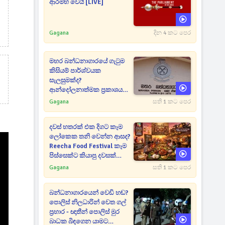
ආරම්භ වෙයි [LIVE]
Gagana
දින 4 කට පෙර
මහර බන්ධනාගාරයේ ගැටුම
කිසියම් පාර්ශ්වයක
සැලසුමක්ද?
ආන්දෝලනාත්මක ප්‍රකාශයක්
එළියට [VIDEO]
Gagana
සති 1 කට පෙර
දවස් හතරක් එක දිගට කෑම
ලෝකෙක තනි වෙන්න ආසද?
Reecha Food Festival කෑම
පිස්සෙක්ට කියාපු දවසක්
මෙන්න
Gagana
සති 1 කට පෙර
බන්ධනාගාරයෙන් වෙඩි හඬ?
පොලිස් නිලධාරින් වෙත ගල්
ප්‍රහාර - ඥාතීන් පොලිස් මුර
බාධක බිඳගෙන යාමට