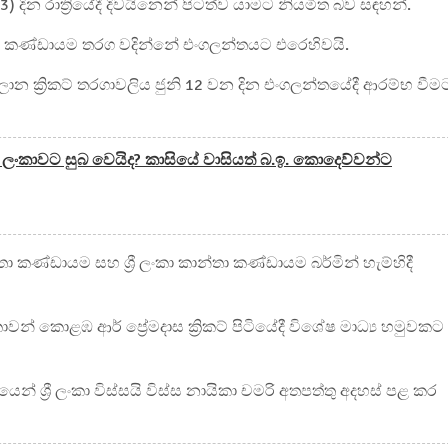
03) දින රාත්‍රියේදී දිවයිනෙන් පිටත්ව යාමට නියමිත බව සඳහන්.
ංකා කණ්ඩායම තරග වදින්නේ එංගලන්තයට එරෙහිවයි.
ලාන ක්‍රිකට් තරගාවලිය ජුනි 12 වන දින එංගලන්තයේදී ආරම්භ වීම
ිය ලංකාවට සුබ වෙයිද? කාසියේ වාසියත් බ.ඉ. කොදෙව්වන්ට
කණ්ඩායම සහ ශ්‍රී ලංකා කාන්තා කණ්ඩායම බර්මින් හැම්හිදී
ාවන් කොළඹ ආර් ප්‍රේමදාස ක්‍රිකට් පිටියේදී විශේෂ මාධ්‍ය හමුවකට
් ශ්‍රී ලංකා විස්සයි විස්ස නායිකා චමරි අතපත්තු අදහස් පළ කර