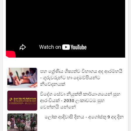
පහ ශ්‍රේණිය ශිෂ්‍යත්ව විභාගය අද ආරම්භයි
- ගුරුවරුන්ට හා දෙමව්පියන්ට
නිවේදනයක්
විදේශ සේවා නියුක්ති කාර්යාංශයෙන් සුභ
ආරංචියක් - 2030 ලංකාවටම සුභ
වෙන්නයි යන්නේ
ලෝක ආදිවාසී දිනය - අගෝස්තු 9 අද දින