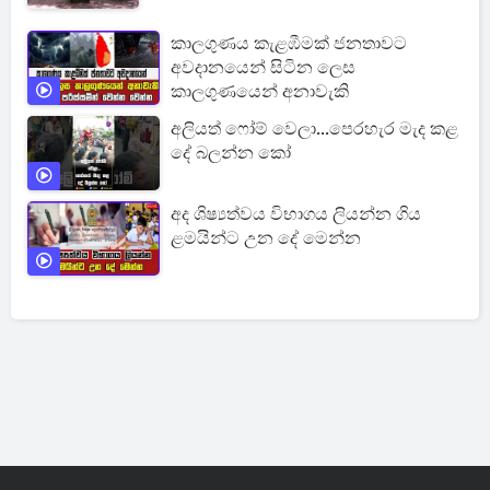
කාලගුණය කැළඹීමක් ජනතාවට
අවදානයෙන් සිටින ලෙස
කාලගුණයෙන් අනාවැකි
අලියත් ෆෝම් වෙලා...පෙරහැර මැද කළ
දේ බලන්න කෝ
අද ශිෂ්‍යත්වය විභාගය ලියන්න ගිය
ළමයින්ට උන දේ මෙන්න