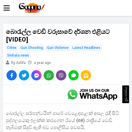
බොරැල්ල වෙඩි වරුසාවේ දර්ශන එළියට
[VIDEO]
Crime
Gun Shooting
Gun Violence
Latest Headlines
Sinhala news
By Ashfa
a year ago
ප්‍රචාරණය
බොරැල්ල සර්පන්ටයින් පාරේ වෙළෙඳසැලක් අසල රැඳී සිටි
පුද්ගලයෙකු ඉලක්ක කරගෙන ඊයේ (08) රාත්‍රියේ වෙඩි
තැබීමක් සිදුවී ඇති බව පොලීසිය පවසයි.