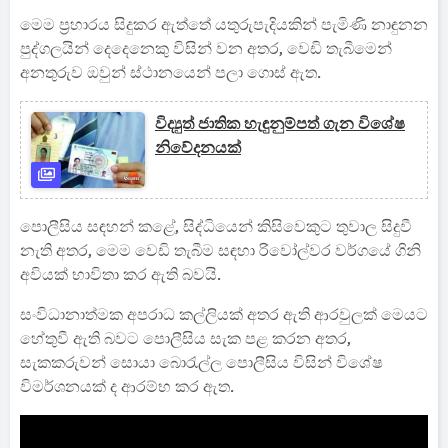
මෙම ප්‍රහාරය සිදුකර ඇත්තේ යතුරුපැදියකින් පැමිණි නාඳුනන
පුද්ගලයින් දෙදෙනෙකු විසින් වන අතර, වෙඩි තැබීමෙන්
අනතුරුව ඔවුන් ස්ථානයෙන් පලා ගොස් ඇත.
විද්‍යුත් ජාතික හැඳුනුම්පත් ගැන විශේෂ
නිවේදනයක්
පොලීසිය සඳහන් කළේ, සිද්ධියෙන් කිසිවෙකුට තුවාල සිදුවී
නැති අතර, මෙම වෙඩි තැබීම සඳහා රිවෝල්වර වර්ගයේ ගිනි
අවියක් භාවිතා කර ඇති බවයි.
සංවිධානාත්මක අපරාධ කල්ලියක් අතර ඇති ආරවුලක් මෙයට
හේතුවී ඇති බවට පොලීසිය සැක පළ කරන අතර,
සැකකරුවන් සොයා බොරැල්ල පොලීසිය විසින් විශේෂ
විමර්ශනයක් ද ආරම්භ කර ඇත.