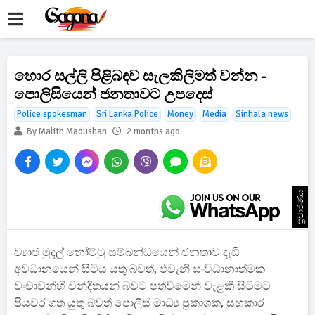
හොර සල්ලි පිළිබඳව සැලකිලිමත් වන්න -
පොලිසියෙන් ජනතාවට උපදෙස්
Police spokesman
Sri Lanka Police
Money
Media
Sinhala news
By Malith Madushan
2 months ago
ප්‍රචාරණය
ව්‍යාජ මුදල් නෝට්ටු සම්බන්ධයෙන් ජනතාව දැඩි
අවධානයෙන් සිටිය යුතු බවත්, එවැනි සංවිධානාත්මක
වංචාවන්හි වින්දිතයන් බවට පත්වීමෙන් වැළකී සිටීමට
පියවර ගත යුතු බවත් පොලිස් මාධ්‍ය ප්‍රකාශක, සහකාර