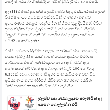
පොලිස් අධිකාරී නීතිවේදී ෆෙඩ්රික් වුට්ලර් මහතා පවසයි.
අද (11) රජයේ ප්‍රවෘත්ති දෙපාර්තමේන්තු ශ්‍රවණාගාරයේ පැවති
විශේෂ මාධ්‍ය හමුවකට එක්වෙමින් ඒ මහතා මේ බව
අවධාරණය කළේය. පසුගිය දින කිහිපය තුළ දිවයිනේ විවිධ
ප්‍රදේශවලින් ව්‍යාජ මුදල් නෝට්ටු සමාජගත වීමේ සිදුවීම්
බහුලව වාර්තා වී ඇති බව පොලිස් මාධ්‍ය ප්‍රකාශකවරයා
මෙහිදී පෙන්වා දුන්හ.
එහි විශේෂතම සිදුවීමක් ලෙස කොටිකාවත්ත ප්‍රදේශයේදී
වයස අවුරුදු 55ක කාන්තාවක් මධ්‍යම අපරාධ විමර්ශන
කාර්යාංශය විසින් අත්අඩංගුවට ගෙන ඇති බවත් ඇය
සන්තකයේ තිබී ව්‍යාජ ඇමරිකානු ඩොලර් 100 නෝට්ටු
6,300ක් සොයාගෙන ඇති අතර සැකකාරිය මේ වන විට
අධිකරණය වෙත ඉදිරිපත් කිරීමෙන් අනතුරුව රක්ෂිත
බන්ධනාගාරගත කර තිබේන බවද පැවසීය.
මුලතිව් සහ මඩකලපුවේ තරුණයින් අද
ගම්පහ හොල්ලන්න එයි