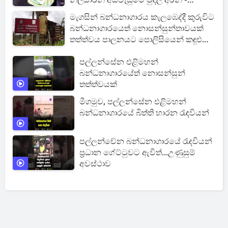
නිලධාරීන් අස්වැසුමේ මුදල් අරන් -
දැවැන්ත මංකොල්ලයක්
මැගසින් බන්ධනාගාරය කැලඹෙද්දී කුරුවිට
බන්ධනාගාරයෙත් නොසන්සුන්තාවයක්
තත්ත්වය පාලනයට පොලිසියෙන් කඳුළු
ගෑස්
පල්ලන්සේන එළිමහන්
බන්ධනාගාරයේත් නොසන්සුන්
තත්ත්වයක්
මීගමුව, පල්ලන්සේන එළිමහන්
බන්ධනාගාරයේ බිත්ති හාරන රැඳවියන්
පල්ලන්චේන බන්ධනාගාරයේ රැඳවියන්
ප්‍රධාන ගේට්ටුවට ඇවිත්...උණුසුම්
අවස්ථාව