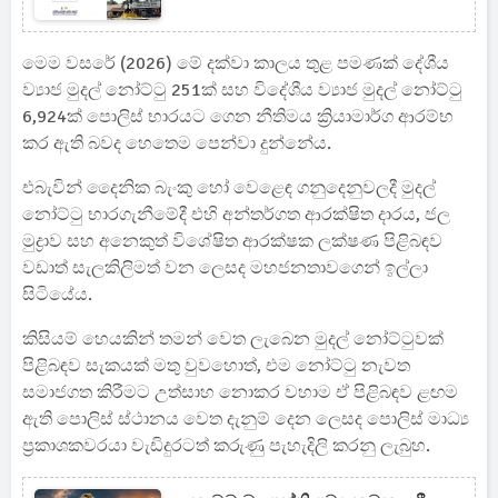
මෙම වසරේ (2026) මේ දක්වා කාලය තුළ පමණක් දේශීය
ව්‍යාජ මුදල් නෝට්ටු 251ක් සහ විදේශීය ව්‍යාජ මුදල් නෝට්ටු
6,924ක් පොලිස් භාරයට ගෙන නීතිමය ක්‍රියාමාර්ග ආරම්භ
කර ඇති බවද හෙතෙම පෙන්වා දුන්නේය.
එබැවින් දෛනික බැංකු හෝ වෙළෙඳ ගනුදෙනුවලදී මුදල්
නෝට්ටු භාරගැනීමේදී එහි අන්තර්ගත ආරක්ෂිත දාරය, ජල
මුද්‍රාව සහ අනෙකුත් විශේෂිත ආරක්ෂක ලක්ෂණ පිළිබඳව
වඩාත් සැලකිලිමත් වන ලෙසද මහජනතාවගෙන් ඉල්ලා
සිටියේය.
කිසියම් හෙයකින් තමන් වෙත ලැබෙන මුදල් නෝට්ටුවක්
පිළිබඳව සැකයක් මතු වුවහොත්, එම නෝට්ටු නැවත
සමාජගත කිරීමට උත්සාහ නොකර වහාම ඒ පිළිබඳව ළඟම
ඇති පොලිස් ස්ථානය වෙත දැනුම් දෙන ලෙසද පොලිස් මාධ්‍ය
ප්‍රකාශකවරයා වැඩිදුරටත් කරුණු පැහැදිලි කරනු ලැබුහ.