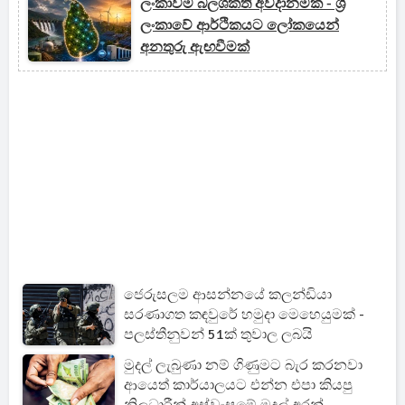
ලංකාවම බලශක්ති අවදානමක - ශ්‍රී
ලංකාවේ ආර්ථිකයට ලෝකයෙන්
අනතුරු ඇඟවීමක්
ජෙරුසලම ආසන්නයේ කලන්ඩියා
සරණාගත කඳවුරේ හමුදා මෙහෙයුමක් -
පලස්තීනුවන් 51ක් තුවාල ලබයි
මුදල් ලැබුණා නම් ගිණුමට බැර කරනවා
ආයෙත් කාර්යාලයට එන්න එපා කියපු