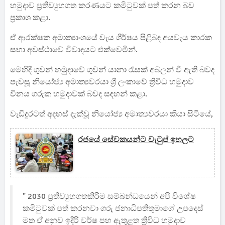
හමුදාව ප්‍රතිව්‍යුහගත කරණයට කමිටුවක් පත් කරන බව
ප්‍රකාශ කළා.
ඒ ආරක්ෂක අමාත්‍යාංශයේ වැය ශීර්ෂය පිළිබඳ අයවැය කාරක
සභා අවස්ථාවේ විවාදයට එක්වෙමින්.
මෙහිදී ගුවන් හමුදාවේ ගුවන් යානා රැසක් අබලන් වී ඇති බවද
පැවසූ නියෝජ්‍ය අමාත්‍යවරයා ශ්‍රී ලංකාවේ ත්‍රිවිධ හමුදාව
විනය ගරුක හමුදාවක් බවද සඳහන් කළා.
වැඩිදුරටත් අදහස් දැක්වූ නියෝජ්‍ය අමාත්‍යවරයා කියා සිටියේ,
රජයේ සේවකයන්ට වැටුප් ඉහලට
" 2030 ප්‍රතිව්‍යුහගතකිරීම සම්බන්ධයෙන් අපි විශේෂ
කමිටුවක් පත් කරනවා ගරු ජනාධිපතිතුමාගේ උපදෙස්
මත ඒ අනුව ඉදිරි වර්ෂ පහ ඇතුළත ත්‍රිවිධ හමුදාව