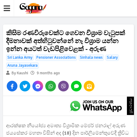
කිසිම රණවිරුවෙක්ට ගෙවන විශ්‍රාම වැටුපක්
දීමනාවක් අත්හිටුවන්නේ නෑ විශ්‍රාම යන්න
ඉන්න අයටත් වැඩපිළිවෙළක් - අරුණ
Sri Lanka Army
Pensioner Associations
Sinhala news
Salary
Aruna Jayasekara
By Kaushi
9 months ago
ප්‍රචාරණය
ආරක්ෂක නියෝජ්‍ය අමාත්‍ය විශ්‍රාමික මේජර් ජනරාල් අරුණ
ජයසේකර මහතා විසින් අද (18) දින පාර්ලිමේන්තුවේදී ත්‍රිවිධ