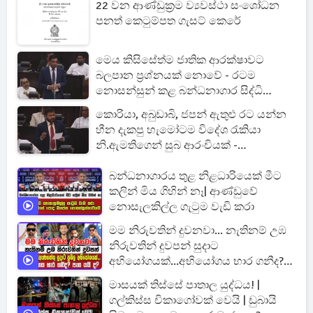
22 වන ආණ්ඩුක්‍රම ව්‍යවස්ථා සංශෝධන
පනත් කෙටුම්පත ගැසට් කෙරේ
මෙය කිසිසේත්ම ජාතික ආරක්ෂාවට
බලපාන ප්‍රශ්නයක් නොවේ - රටම
නොසන්සුන් කළ බන්ධනාගාර සිද්ධි
සම්බන්ධයෙන් මහජන ආරක්ෂක
කොරියා, අබුඩාබි, ජපන් ඇතුළු රට යන්න
ඇමතිගෙන් විශේෂ ප්‍රකාශයක්
හීන දැකපු හැමෝටම විදේශ රැකියා
නි.ඇමතිගෙන් සුබ ආරංචියක් -
හෙදියන්ටත් විශේෂ අවස්ථා
බන්ධනාගාරය තුළ නිළධාරියෙක් මීට
කලින් මිය ගිහින් නෑ| ආණ්ඩුවේ
නොසැලකිල්ල ගැටුම වැඩි කරා
මම නිරුවතින් දුවනවා... නැතිනම් උඹ
නිරුවතින් දුවපන් සුදාට
අභියෝගයක්...අභියෝගය භාර ගනීද?
පැන යයි ද?
මාසයක් තිස්සේ පාතාල යුද්ධය! |
ගල්කිස්ස චිකාගෝවක් වෙයි | ඩුබායි