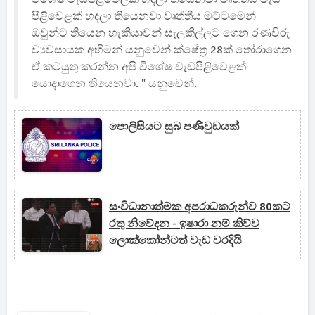
පිළිවෙළක් හදලා තියෙනවා වෘත්තීය මට්ටමෙන්
ඔවුන්ට තියෙන හැකියාවන් සැලකිල්ලට ගෙන රණවිරු
ව්‍යවසායක අභිමන් යනුවෙන් ක්ෂේත්‍ර 28ක් තෝරාගෙන
ඒ කටයුතු කරන්න අපි විශේෂ වැඩපිළිවෙළක්
යොදාගෙන තියෙනවා. " යනුවෙන්.
පොලිසියට සුබ පණිවුඩයක්
සංවිධානාත්මක අපරාධකරුන්ව 80කට
රතු නිවේදන - ඉෂාරා නම් කිව්ව
ලොක්කෝන්ටත් වැඩ වරදියි