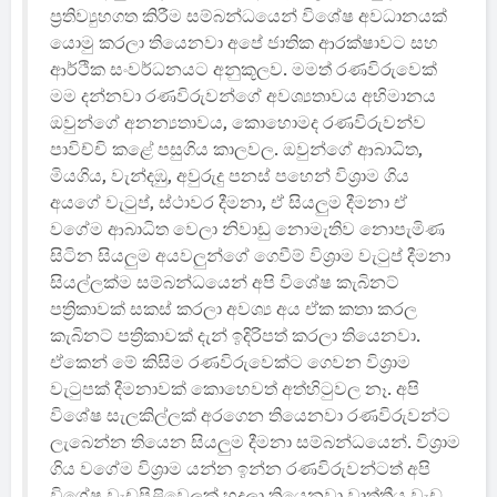
ප්‍රතිව්‍යුහගත කිරීම සම්බන්ධයෙන් විශේෂ අවධානයක්
යොමු කරලා තියෙනවා අපේ ජාතික ආරක්ෂාවට සහ
ආර්ථික සංවර්ධනයට අනුකූලව. මමත් රණවිරුවෙක්
මම දන්නවා රණවිරුවන්ගේ අවශ්‍යතාවය අභිමානය
ඔවුන්ගේ අනන්‍යතාවය, කොහොමද රණවිරුවන්ව
පාවිච්චි කළේ පසුගිය කාලවල. ඔවුන්ගේ ආබාධිත,
මියගිය, වැන්දඹු, අවුරුදු පනස් පහෙන් විශ්‍රාම ගිය
අයගේ වැටුප්, ස්ථාවර දීමනා, ඒ සියලුම දීමනා ඒ
වගේම ආබාධිත වෙලා නිවාඩු නොමැතිව නොපැමිණ
සිටින සියලුම අයවලුන්ගේ ගෙවීම් විශ්‍රාම වැටුප් දීමනා
සියල්ලක්ම සම්බන්ධයෙන් අපි විශේෂ කැබිනට්
පත්‍රිකාවක් සකස් කරලා අවශ්‍ය අය ඒක කතා කරල
කැබිනට් පත්‍රිකාවක් දැන් ඉදිරිපත් කරලා තියෙනවා.
ඒකෙන් මේ කිසිම රණවිරුවෙක්ට ගෙවන විශ්‍රාම
වැටුපක් දීමනාවක් කොහෙවත් අත්හිටුවල නෑ. අපි
විශේෂ සැලකිල්ලක් අරගෙන තියෙනවා රණවිරුවන්ට
ලැබෙන්න තියෙන සියලුම දීමනා සම්බන්ධයෙන්. විශ්‍රාම
ගිය වගේම විශ්‍රාම යන්න ඉන්න රණවිරුවන්ටත් අපි
විශේෂ වැඩපිළිවෙලක් හදලා තියෙනවා වෘත්තීය වැඩ