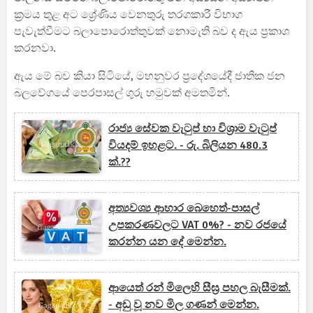
ක්‍රමය තුළ අට ශ්‍රේණිය වෙනතුරු තරගකාරී විභාග
පැවැත්වීමට බලාපොරොත්තුවක් නොමැති බව ද ඇය ප්‍රකාශ
කරනවා.
ඇය මේ බව කියා සිටියේ, මහනුවර ප්‍රදේශයේදී ජාතික ජන
බලවේගයේ පෙරපාසල් ගුරු හමුවක් අමතමින්.
රාජ්‍ය සේවක වැටුප් හා විශ්‍රාම වැටුප්
වියදම් ඉහළට. - රු. බිලියන 480.3
ක්.??
අත්‍යවශ්‍ය ආහාර බෙහෙත්-පාසල්
උපකරණවලට VAT 0%? - නව රජයේ
කරන්න යන දේ මෙන්න.
ආයෙත් රන් මිලෙහි සීඝ්‍ර පහල බැසීමක්.
- අඩු වූ නව මිල ගණන් මෙන්න.