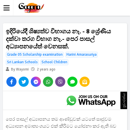
ඉදිරියේදී ශිෂ්‍යත්ව විභාගය නෑ. - 8 ශ්‍රේණිය
දක්වා තරග විභාග නෑ.- පෙර පාසල්
අධ්‍යාපනයේත් වෙනසක්.
Grade 05 Scholarship examination
Harini Amarasuriya
Sri Lankan Schools
School Children
By Wayomi
2 years ago
ප්‍රචාරණය
පෙර පාසල් අධ්‍යාපනය තම ආණ්ඩුවක් යටතේ සෘජුවම
අධ්‍යාපන අමාත්‍යංශයට එක් කිරීමට යෝජනා කර ඇති බව