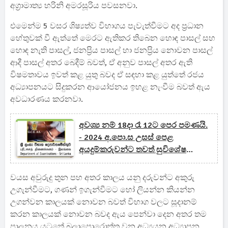
අග්‍රාමාත්‍ය හරිනි අමරසූරිය පවසනවා.
එමෙන්ම 5 වසර ශිෂ්‍යත්ව විභාගය පැවැත්වීමට අද ප්‍රධාන
හේතුවක් වී ඇත්තේ මෙරට ඇතිකර තිබෙන හොඳ පාසල් සහ
හොඳ නැති පාසල්, ජනප්‍රිය පාසල් හා ජනප්‍රිය නොවන පාසල්
ආදී පාසල් අතර බෙදීම් බවත්, ඒ අනුව පාසල් අතර ඇති
විෂමතාවය ඉවත් කළ යුතු බවද ඒ සඳහා කළ යුත්තේ රජය
අධ්‍යාපනයට සිදුකරන ආයෝජනය ඉහළ නැංවීම බවත් ඇය
අවධාරණය කරනවා.
අවශ්‍ය නම් 18දා රෑ 12ට පෙර පමණයි.
- 2024 අ.පො.ස උසස් පෙළ
අයදුම්කරුවන්ට තවත් සුවිශේෂ
දැනුම්දීමක්.
වයස අවුරුදු තුන පහ අතර කාලය යනු දරුවන්ට අකුරු
උගැන්වීමට, ගණන් ඉගැන්වීමට හෝ ලියන්න කියන්න
උගන්වන කාලයක් නොවන බවත් විභාග වලට සූදානම්
කරන කාලයක් නොවන බවද ඇය පෙන්වා දෙන අතර තම
පාලනය යටතේ බලාපොරොත්තු වන අධ්‍යයන අධ්‍යාපන