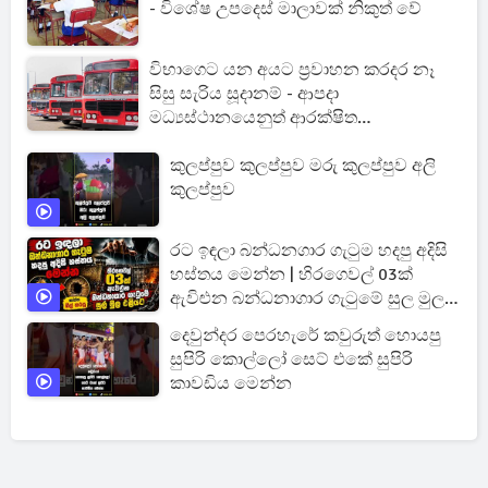
- විශේෂ උපදෙස් මාලාවක් නිකුත් වේ
විභාගෙට යන අයට ප්‍රවාහන කරදර නෑ
සිසු සැරිය සූදානම් - ආපදා
මධ්‍යස්ථානයෙනුත් ආරක්ෂිත
වැඩපිළිවෙලක්
කුලප්පුව කුලප්පුව මරු කුලප්පුව අලි
කුලප්පුව
රට ඉඳලා බන්ධනගාර ගැටුම හදපු අදිසි
හස්තය මෙන්න | හිරගෙවල් 03ක්
ඇවිළුන බන්ධනාගාර ගැටුමේ සුල මුල
එළියට
දෙවුන්දර පෙරහැරේ කවුරුත් හොයපු
සුපිරි කොල්ලෝ සෙට් එකේ සුපිරි
කාවඩිය මෙන්න