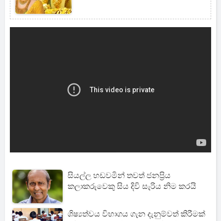
සියල්ල හඩවමින් තවත් ජනප්‍රිය
කලාකරුවෙකු සිය දිවි සැරිය නිම කරයි
ශිෂ්‍යත්වය විභාගය ගැන දැනුම්වත් කිරීමක්