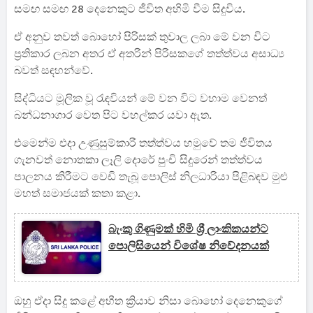
සමඟ සමඟ 28 දෙනෙකුට ජීවිත අහිමි වීම සිදුවිය.
ඒ අනුව තවත් බොහෝ පිරිසක් තුවාල ලබා මේ වන විට
ප්‍රතිකාර ලබන අතර ඒ අතරින් පිරිසකගේ තත්ත්වය අසාධ්‍ය
බවත් සඳහන්වේ.
සිද්ධියට මූලික වූ රැඳවියන් මේ වන විට වහාම වෙනත්
බන්ධනාගාර වෙත පිට වහල්කර යවා ඇත.
එමෙන්ම එදා උණුසුම්කාරී තත්ත්වය හමුවේ තම ජීවිතය
ගැනවත් නොතකා ලෑලි දොරේ පුංචි සිදුරෙන් තත්ත්වය
පාලනය කිරීමට වෙඩි තැබූ පොලිස් නිලධාරියා පිළිබඳව මුළු
මහත් සමාජයක් කතා කළා.
බැංකු ගිණුමක් හිමි ශ්‍රී ලාංකිකයන්ට
පොලිසියෙන් විශේෂ නිවේදනයක්
ඔහු ඒදා සිදු කළේ අභීත ක්‍රියාව නිසා බොහෝ දෙනෙකුගේ