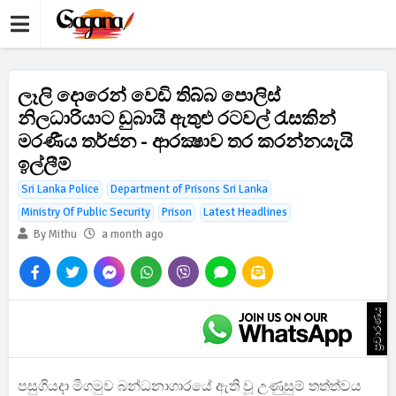
ලෑලි දොරෙන් වෙඩි තිබ්බ පොලිස්
නිලධාරියාට ඩුබායි ඇතුළු රටවල් රැසකින්
මරණීය තර්ජන - ආරක්‍ෂාව තර කරන්නයැයි
ඉල්ලීම්
Sri Lanka Police
Department of Prisons Sri Lanka
Ministry Of Public Security
Prison
Latest Headlines
By Mithu
a month ago
ප්‍රචාරණය
පසුගියදා මීගමුව බන්ධනාගාරයේ ඇති වූ උණුසුම් තත්ත්වය