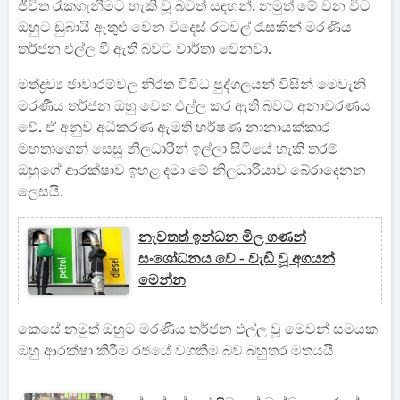
ජීවිත රැකගැනීමට හැකි වූ බවත් සඳහන්. නමුත් මේ වන විට
ඔහුට ඩුබායි ඇතුළු වෙන විදෙස් රටවල් රැසකින් මරණීය
තර්ජන එල්ල වී ඇති බවට වාර්තා වෙනවා.
මත්ද්‍රව්‍ය ජාවාරම්වල නිරත විවිධ පුද්ගලයන් විසින් මෙවැනි
මරණීය තර්ජන ඔහු වෙත එල්ල කර ඇති බවට අනාවරණය
වේ. ඒ අනුව අධිකරණ ඇමති හර්ෂණ නානායක්කාර
මහතාගෙන් සෙසු නිලධාරීන් ඉල්ලා සිටියේ හැකි තරම්
ඔහුගේ ආරක්ෂාව ඉහළ දමා මේ නිලධාරියාව බේරාදෙනන
ලෙසයි.
නැවතත් ඉන්ධන මිල ගණන්
සංශෝධනය වේ - වැඩි වූ අගයන්
මෙන්න
කෙසේ නමුත් ඔහුට මරණීය තර්ජන එල්ල වූ මෙවන් සමයක
ඔහු ආරක්ෂා කිරීම රජයේ වගකීම බව බහුතර මතයයි