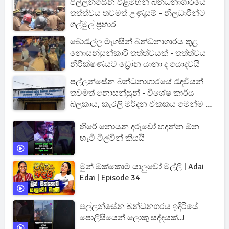
පල්ලන්සේන එළිමහන් බන්ධනාගාරයේ
තත්ත්වය තවමත් උණුසුම් - නිලධාරීන්ට
ගල්මුල් ප්‍රහාර
බොරැල්ල මැගසින් බන්ධනාගාරය තුළ
නොසන්සුන්කාරී තත්ත්වයක් - තත්ත්වය
නිරීක්ෂණයට ඩ්‍රෝන යානා ද යොදවයි
පල්ලන්සේන බන්ධනාගාරයේ රැඳවියන්
තවමත් නොසන්සුන් - විශේෂ කාර්ය
බලකාය, කැරලි මර්දන ඒකකය මෙන්ම ශ්‍රී
ලංකා ගුවන් හමුදාව වහාම පැමිණෙයි
හිරේ නොයන දරුවෝ හදන්න ඕන
හැටි ටිල්වින් කියයි
මුන් ඔක්කොම යාලුවෝ මල්ලි | Adai
Edai | Episode 34
පල්ලන්සේන බන්ධනගරය ඉදිරියේ
පොලිසියෙන් ලොකු සද්දයක්..!