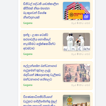
ඩිජිටල් පද්ධති යාවත්කාලීන
කිරීමක් නිසා මහජන
බැංකුවෙන් විශේෂ
නිවේදනයක්
Gagana
පැය 6 කට පෙර
ඉන්දු - ලංකා ටෙස්ට්
තරගාවලිය නොමිලේ
නැරඹීමට ප්‍රේක්ෂකයින්ට
අවස්ථාව
Gagana
පැය 8 කට පෙර
පල්ලන්සේන බන්ධනාගාර
ගැටුමෙන් තුවාල ලැබූ
රැඳවියන් 28දෙනෙකු වැලිකඩ
බන්ධනාගාර රෝහලට
Gagana
පැය 8 කට පෙර
විගණකාධිපතිවරියගේ
වැටුපට පාර්ලිමේන්තු මුදල්