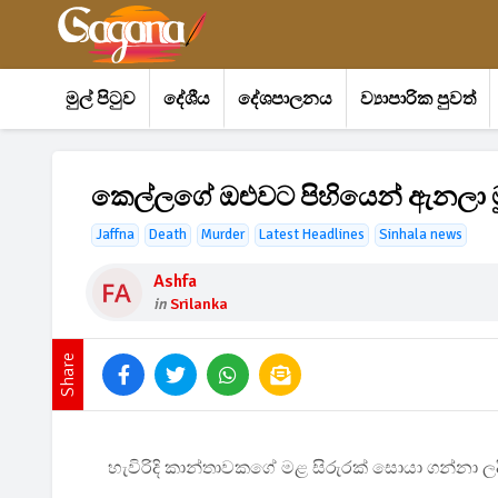
මුල් පිටුව
දේශීය
දේශපාලනය
ව්‍යාපාරික පුවත්
කෙල්ලගේ ඔළුවට පිහියෙන් ඇනලා ම
Jaffna
Death
Murder
Latest Headlines
Sinhala news
Ashfa
in
Srilanka
Share
හැවිරිදි කාන්තාවකගේ මළ සිරුරක් සොයා ගන්නා ලද