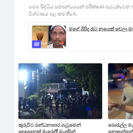
මෙම සිද්ධිය සම්බන්ධයෙන් පරීක්ෂණ පැවැත්වෙන බැ
විශ්වාසය පළ කර තිබේ.
මගේ බිරිද රෑට නයෙක් වෙලා ම
කුරුවිට බන්ධනාගාර ගැටුමෙන්
බොරැල්ල මැ
දෙදෙනෙක් මැරෙද්දී මැගසින්
නොසන්සුන්ක