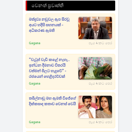
වෙනත් ප්‍රවෘත්ති
මත්ද්‍රව්‍ය නඩුවල ඇප සිරවූ
අයට හදිසි සහනයක් -
අධිකරණ ඇමති
Gagana
පැය 4 කට පෙර
"වැටුප් වැඩි කළේ නැහැ..
ඉන්ධන දීමනාව විතරයි
වත්මන් මිලට හැදුවේ" -
රජයෙන් හෙළිදරව්වක්
Gagana
පැය 4 කට පෙර
තමිල්නාඩු මහ ඇමති විජේගේ
දික්කසාද කතාව වෙනස් වෙයි
Gagana
පැය 4 කට පෙර