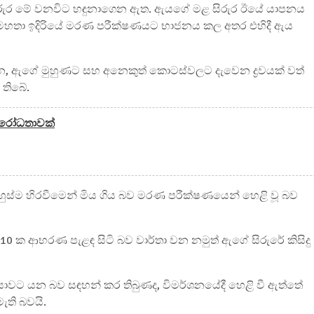
ිරුර මේ වනවිට හඳුනාගෙන ඇත. ඇයගේ මළ සිරුර ඊයේ යාපනය
වන් මහතා ඉදිරියේ මරණ පරීක්ෂණයට භාජනය කල අතර එහිදී ඇය
න, ඇගේ මුහුණට සහ අනෙකුත් කොටස්වලට දැවෙන ද්‍රවයක් වත්
 තිබේ.
විරෝධතාවක්
්ම හිරවීමෙන් මිය ගිය බව මරණ පරීක්ෂණයෙන් හෙළි වූ බව
10 ක ආභරණ පැළඳ සිටි බව වාර්තා වන නමුත් ඇගේ සිරුරේ කිසිදු
යාවට යන බව සඳහන් කර තිබුණද, විමර්ශනයේදී හෙළි වී ඇත්තේ
ති බවයි.