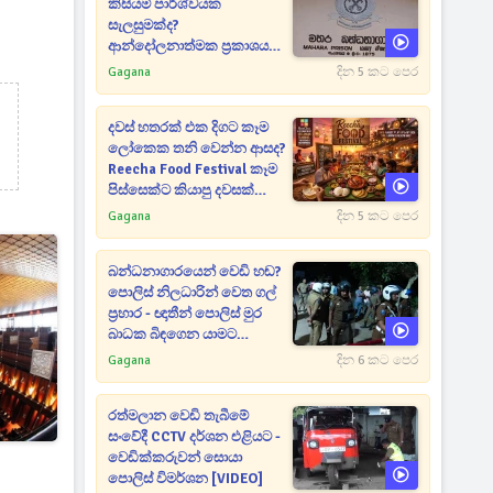
කිසියම් පාර්ශ්වයක
සැලසුමක්ද?
ආන්දෝලනාත්මක ප්‍රකාශයක්
එළියට [VIDEO]
Gagana
දින 5 කට පෙර
දවස් හතරක් එක දිගට කෑම
ලෝකෙක තනි වෙන්න ආසද?
Reecha Food Festival කෑම
පිස්සෙක්ට කියාපු දවසක්
මෙන්න
Gagana
දින 5 කට පෙර
බන්ධනාගාරයෙන් වෙඩි හඬ?
පොලිස් නිලධාරින් වෙත ගල්
ප්‍රහාර - ඥාතීන් පොලිස් මුර
බාධක බිඳගෙන යාමට
උත්සාහයක [VIDEO]
Gagana
දින 6 කට පෙර
රත්මලාන වෙඩි තැබීමේ
සංවේදී CCTV දර්ශන එළියට -
වෙඩික්කරුවන් සොයා
පොලිස් විමර්ශන [VIDEO]