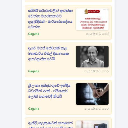
සයිබර් තර්ජනවලින් ආරක්ෂා
වෙන්න මහජනතාවට
දැනුම්දීමක් - මාර්ගෝපදේශය
මෙන්න
Gagana
පැය 9 කට පෙර
දැයට මහත් සේවයක් කළ
මහාචාර්ය විමල් දිසානායක
අභාවප්‍රාප්ත වෙයි
Gagana
පැය 10 කට පෙර
ශ්‍රී ලංකා අත්අඩංගුවේ ඉන්දීය
ධීවරයින් 27ක් - ජයිශංකර්
ලෝක් සභාවේදී කියයි
Gagana
පැය 10 කට පෙර
ඇඟිලි සලකුණටත් හොරෙන්