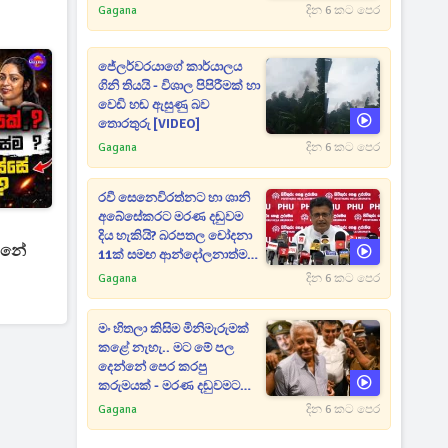
Gagana
දින 6 කට පෙර
ජේලර්වරයාගේ කාර්යාලය
ගිනි තියයි - විශාල පිපිරීමක් හා
වෙඩි හඬ ඇසුණු බව
තොරතුරු [VIDEO]
Gagana
දින 6 කට පෙර
රවී සෙනෙවිරත්නට හා ශානි
අබේසේකරට මරණ දඬුවම
දිය හැකියි? බරපතල චෝදනා
න්නේ
11ක් සමඟ ආන්දෝලනාත්මක
ප්‍රකාශයක් [VIDEO]
Gagana
දින 6 කට පෙර
මං හිතලා කිසිම මිනිමැරුමක්
කළේ නැහැ.. මට මේ පල
දෙන්නේ පෙර කරපු
කරුමයක් - මරණ දඬුවමට
කළින් කට ඇරපු පූජිත් හඬා
Gagana
දින 6 කට පෙර
වැටෙයි [VIDEO]