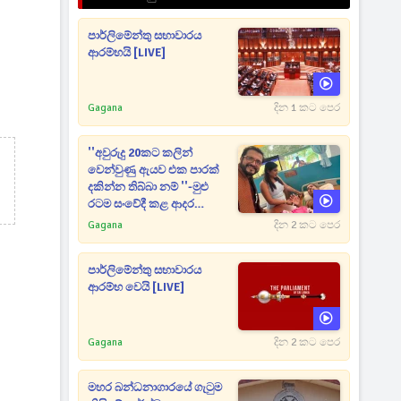
පාර්ලිමේන්තු සභාවාරය
ආරම්භයි [LIVE]
Gagana
දින 1 කට පෙර
''අවුරුදු 20කට කලින්
වෙන්වුණු ඇයව එක පාරක්
දකින්න තිබ්බා නම් ''-මුළු
රටම සංවේදී කළ ආදර
අමරණීය මතකය
Gagana
දින 2 කට පෙර
පාර්ලිමේන්තු සභාවාරය
ආරම්භ වෙයි [LIVE]
Gagana
දින 2 කට පෙර
මහර බන්ධනාගාරයේ ගැටුම