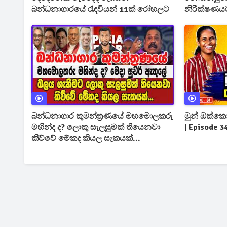
බන්ධනාගාරයේ රැඳවියන් 11ක් රෝහලට
නිරීක්ෂණයට
බන්ධනාගාර කුමන්ත්‍රණයේ මහමොලකරු
මුන් ඔක්කො
මහින්ද ද? ලොකු සැලසුමක් තියෙනවා
| Episode 3
කිව්වේ මේකද කියල සැකයක්...