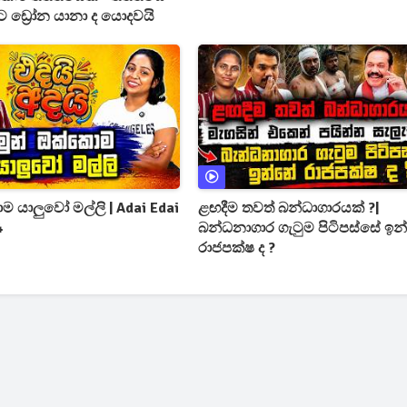
 ඩ්‍රෝන යානා ද යොදවයි
ම යාලුවෝ මල්ලි | Adai Edai
ළඟදීම තවත් බන්ධාගාරයක් ?|
4
බන්ධනාගාර ගැටුම පිටිපස්සේ ඉ
රාජපක්ෂ ද ?