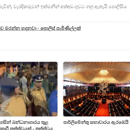
වින්, වැරදිකරුවන් ඉක්මනින් අත්අඩංගුවට ගනු ඇතැයි පොලිසිය
ාව මරන්න හදනවා - පොලිස් පැමිණිල්ලක්
ගසින් බන්ධනාගාරය තුළ
පාර්ලිමේන්තු සභාවාරය ඇරඹෙයි
ාරී තත්ත්වයක් - තත්ත්වය