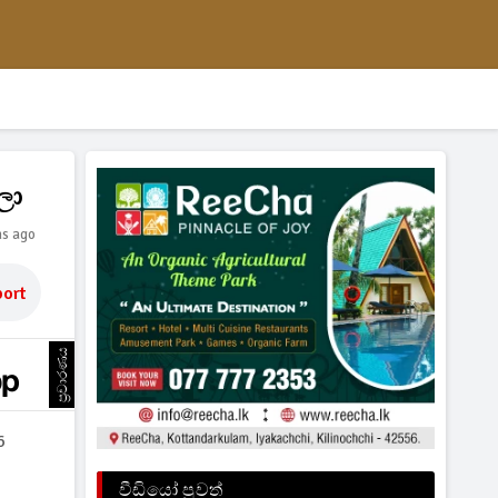
ලා
hs ago
ort
ප්‍රචාරණය
6
වීඩියෝ පුවත්