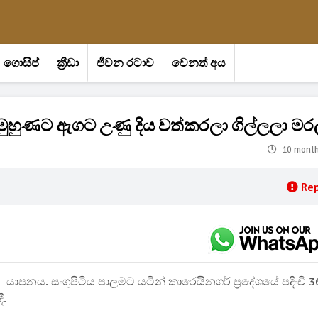
ගොසිප්
ක්‍රීඩා
ජීවන රටාව
වෙනත් අය
ුහුණට ඇගට උණු දිය වත්කරලා ගිල්ලලා මර
10 mont
Rep
යාපනය. සංගුපිටිය පාලමට යටින් කාරෙයිනගර් ප්‍රදේශයේ පදිංචි 3
ී.