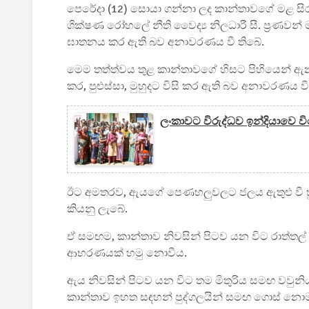
පෙරේදා (12) සොයා ගන්නා ලද කාන්තාවගේ මළ ස
ශික්ෂණ රෝහලේ නීති වෛද්‍ය නිලධාරී සී. ප්‍රණ
ඝාතනය කර ඇති බව අනාවරණය වී තිබේ.
මෙම තත්ත්වය තුළ කාන්තාවගේ හිසට පිහියෙන් ඇ
කර, පුළුස්සා, මුහුදට විසි කර ඇති බව අනාවරණය වී
ලංකාවට විරුද්ධව ඉන්දියාවෙ 
ඊට අමතරව, ඇයගේ පෙණහලුවලට ජලය ඇතුළු වී හුස
කියනු ලැබේ.
ඒ සමඟම, කාන්තාව නිවසින් පිටව යන විට රාත්තල් 
ආභරණයක් හමු නොවීය.
ඇය නිවසින් පිටව යන විට තම මිතුරිය සමඟ වවුනි
කාන්තාව ඉහත සඳහන් පුද්ගලයින් සමඟ ගොස් නොමැ