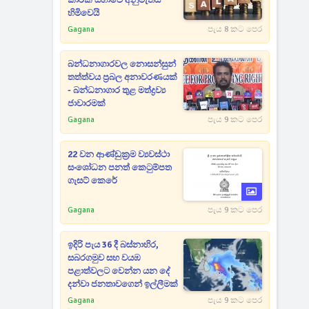
කාරක සභාවේ අනුමැතිය
හිමිවෙයි
Gagana
පැය 8 කට පෙර
බන්ධනාගාරවල නොසන්සුන්
තත්ත්වය ප්‍රබල අනාවරණයක්
- බන්ධනාගාර තුළ මත්ද්‍රව්‍ය
ජාවාරමක්
Gagana
පැය 9 කට පෙර
22 වන ආණ්ඩුක්‍රම ව්‍යවස්ථා
සංශෝධන පනත් කෙටුම්පත
ගැසට් කෙරේ
Gagana
පැය 9 කට පෙර
ඉදිරි පැය 36 දී බස්නාහිර,
සබරගමුව සහ වයඹ
පළාත්වලට වෙන්න යන දේ
දන්වා ජනතාවගෙන් ඉල්ලීමක්
Gagana
පැය 9 කට පෙර