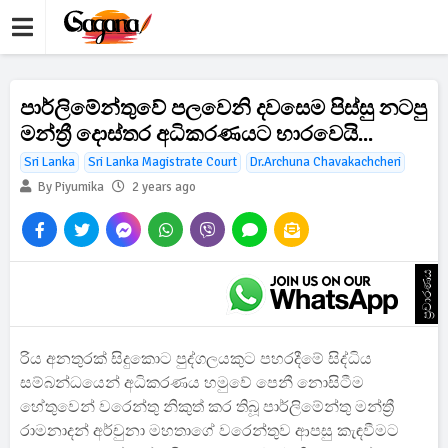
පාර්ලිමේන්තුවේ පලවෙනි දවසෙම පිස්සු නටපු
මන්ත්‍රී දොස්තර අධිකරණයට භාරවෙයි...
Sri Lanka
Sri Lanka Magistrate Court
Dr.Archuna Chavakachcheri
By Piyumika
2 years ago
ප්‍රචාරණය
රිය අනතුරක් සිදුකොට පුද්ගලයකුට පහරදීමේ සිද්ධිය
සම්බන්ධයෙන් අධිකරණය හමුවේ පෙනී නොසිටීම
හේතුවෙන් වරෙන්තු නිකුත් කර තිබූ පාර්ලිමේන්තු මන්ත්‍රී
රාමනාදන් අර්චුනා මහතාගේ වරෙන්තුව ආපසු කැඳවීමට