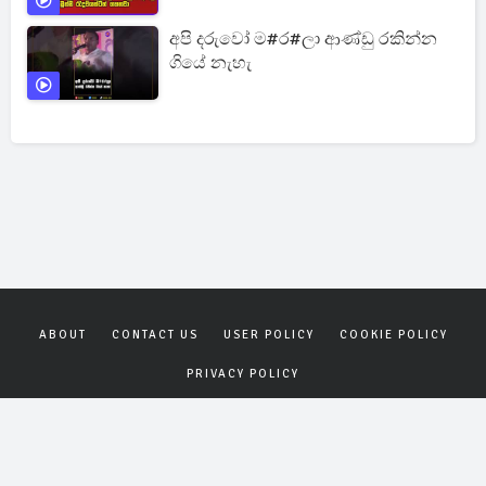
අපි දරුවෝ ම#ර#ලා ආණ්ඩු රකින්න
ගියේ නැහැ
ABOUT
CONTACT US
USER POLICY
COOKIE POLICY
PRIVACY POLICY
Copyrights © 2026
Gagana News
. All rights reserved.