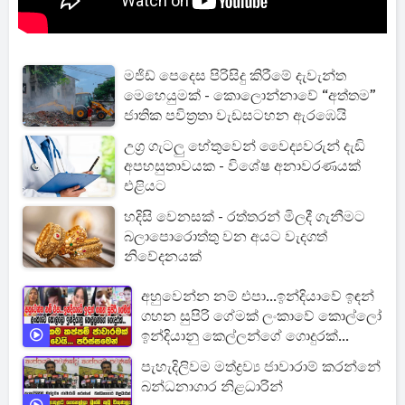
මජිඩ් පෙදෙස පිරිසිදු කිරීමේ දැවැන්ත
මෙහෙයුමක් - කොලොන්නාවේ “අත්තම”
ජාතික පවිත්‍රතා වැඩසටහන ඇරඹෙයි
උග්‍ර ගැටලු හේතුවෙන් වෛද්‍යවරුන් දැඩි
අපහසුතාවයක - විශේෂ අනාවරණයක්
එළියට
හදිසි වෙනසක් - රත්තරන් මිලදී ගැනීමට
බලාපොරොත්තු වන අයට වැදගත්
නිවේදනයක්
අහුවෙන්න නම් එපා...ඉන්දියාවේ ඉඳන්
ගහන සුපිරි ගේමක් ලංකාවේ කොල්ලෝ
ඉන්දියානු කෙල්ලන්ගේ ගොදුරක්...
පැහැදිලිවම මත්ද්‍රව්‍ය ජාවාරාම් කරන්නේ
බන්ධනාගාර නිළධාරින්