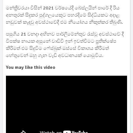
මන්ත්‍රීවරයා විසින් 2021 වර්ෂයේදී බේස්ලයින් පාරේ දී රිය
අනතුරක් සිදුකර පුද්ගලයෙකුට පහරදිමේ සිද්ධියකට අදාළ
නඩුවක් කැඳවු අවස්ථාවේදී එම නියෝගය නිකුත්කර තිබුණි.
පසුගිය 21 වනදා අභිනව පාර්ලිමේන්තුව රැස්වූ අවස්ථාවේ දී
විපක්ෂ නායක අසුනේ වාඩිවී ඉන් ඉවත්වීමට ප්‍රතික්ෂේප
කිරීමත් එම සිදුවීම ෆේස්බුක් ඔස්සේ විකාශය කිරීමත්
හේතුවෙන් ඔහු ගැන වැඩි අවධානයක් යොමුවිය.
You may like this video