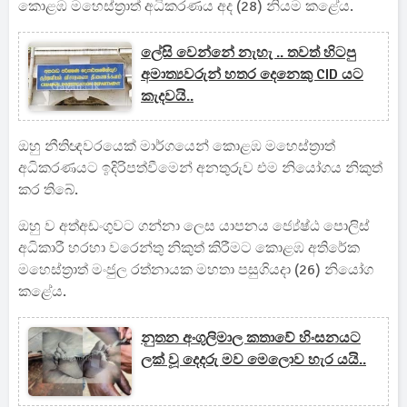
කොළඹ මහෙස්ත්‍රාත් අධිකරණය අද (28) නියම කළේය.
ලේසි වෙන්නේ නැහැ .. තවත් හිටපු
අමාත්‍යවරුන් හතර දෙනෙකු CID යට
කැදවයි..
ඔහු නීතිඥවරයෙක් මාර්ගයෙන් කොළඹ මහෙස්ත්‍රාත්
අධිකරණයට ඉදිරිපත්වීමෙන් අනතුරුව එම නියෝගය නිකුත්
කර තිබේ.
ඔහු ව අත්අඩංගුවට ගන්නා ලෙස යාපනය ජ්‍යේෂ්ඨ පොලිස්
අධිකාරී හරහා වරෙන්තු නිකුත් කිරීමට කොළඹ අතිරේක
මහෙස්ත්‍රාත් මංජුල රත්නායක මහතා පසුගියදා (26) නියෝග
කළේය.
නුතන අංගුලිමාල කතාවේ හිංසනයට
ලක් වූ දෙදරු මව මෙලොව හැර යයි..