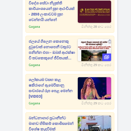
විදේශ සේවා නියුක්ති
කාර්යාංශයෙන් සුභ ආරංචියක්
- 2030 ලංකාවටම සුභ
වෙන්නයි යන්නේ
Gagana
මිනිත්තු 28 කට පෙර
ජලයේ ගිලෙන කෙනෙකු
දුටුවොත් නොපෙනී වතුරට
පනින්න එපා - ඔබත් ආරක්ෂා
වී තවකෙකුගේ ජීවිතයක්
බේරාගන්නා පියවර 3ක්
Gagana
මිනිත්තු 29 කට පෙර
ලෝකයම වසඟ කළ
ෂකිරාගේ ඇමෙරිකානු
සංචාරයේ රූප පෙළ මෙන්න
[VIDEO]
Gagana
මිනිත්තු 29 කට පෙර
බන්ධනාගාර ප්‍රධානීන්ට
මානව හිමිකම් කොමිසමෙන්
විශේෂ කැඳවීමක්