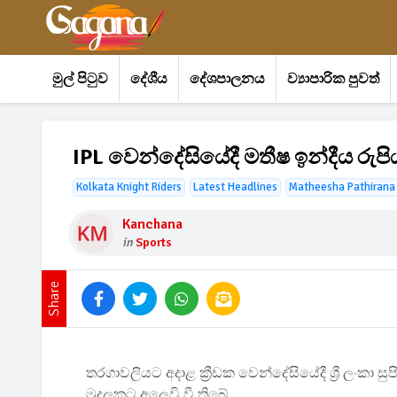
මුල් පිටුව
දේශීය
දේශපාලනය
ව්‍යාපාරික පුවත්
IPL වෙන්දේසියේදී මතීෂ ඉන්දීය රු
Kolkata Knight Riders
Latest Headlines
Matheesha Pathirana
Kanchana
in
Sports
Share
තරගාවලියට අදාළ ක්‍රීඩක වෙන්දේසියේදී ශ්‍රී ලංකා 
මුදලකට අලෙවි වී තිබේ.