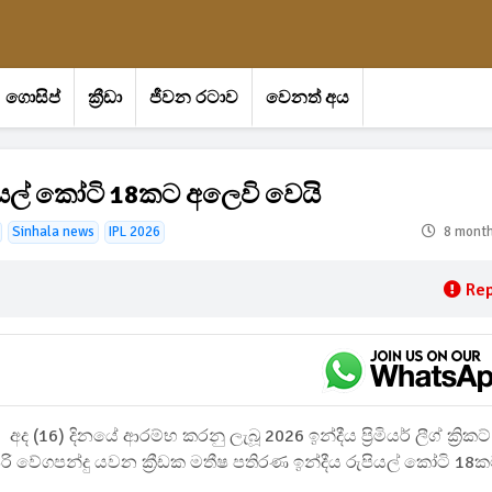
ගොසිප්
ක්‍රීඩා
ජීවන රටාව
වෙනත් අය
පියල් කෝටි 18කට අලෙවි වෙයි
Sinhala news
IPL 2026
8 mont
Rep
අද (16) දිනයේ ආරම්භ කරනු ලැබූ 2026 ඉන්දීය ප්‍රිමියර් ලීග් ක්‍රිකට්
සුපිරි වේගපන්දු යවන ක්‍රීඩක මතීෂ පතිරණ ඉන්දීය රුපියල් කෝටි 18