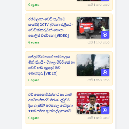
උත්සාහයක [VIDEO]
Gagana
සති 1 කට පෙර
රත්මලාන වෙඩි තැබීමේ
සංවේදී CCTV දර්ශන එළියට -
වෙඩික්කරුවන් සොයා
පොලිස් විමර්ශන [VIDEO]
Gagana
සති 1 කට පෙර
ජේලර්වරයාගේ කාර්යාලය
ගිනි තියයි - විශාල පිපිරීමක් හා
වෙඩි හඬ ඇසුණු බව
තොරතුරු [VIDEO]
Gagana
සති 1 කට පෙර
රවී සෙනෙවිරත්නට හා ශානි
අබේසේකරට මරණ දඬුවම
දිය හැකියි? බරපතල චෝදනා
11ක් සමඟ ආන්දෝලනාත්මක
ප්‍රකාශයක් [VIDEO]
Gagana
සති 1 කට පෙර