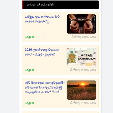
වෙනත් ප්‍රවෘත්ති
ගජමුතු ළඟ තබාගෙන සිටි
දෙදෙනෙකු මාට්ටු
Gagana
මිනිත්තු 6 කට පෙර
2026 උසස් පෙළ විභාගය
හෙට - සියල්ල සූදානම්
Gagana
මිනිත්තු 11 කට පෙර
ඉදිරි මාස දෙක ඉතා අවදානම් -
මේ පලාත් සියල්ලටම දරුණු
කාලගුණික වෙනස් වීමක්
Gagana
මිනිත්තු 25 කට පෙර