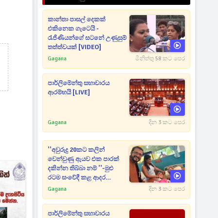
කාන්තා පාසල් දෙකක්
එකිනෙක ගැටෙයි -
රැජිණියන්ගේ සටනේ උණුසුම්
තත්ත්වයක් [VIDEO]
Gagana
මිනිත්තු 58 කට පෙර
පාර්ලිමේන්තු සභාවාරය
ආරම්භයි [LIVE]
Gagana
දින 3 කට පෙර
''අවුරුදු 20කට කලින්
වෙන්වුණු ඇයව එක පාරක්
දකින්න තිබ්බා නම් ''-මුළු
රටම සංවේදී කළ ආදර
අමරණීය මතකය
Gagana
දින 3 කට පෙර
පාර්ලිමේන්තු සභාවාරය