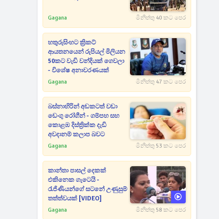
Gagana
මිනිත්තු 40 කට පෙර
හතුරුසිංහට ක්‍රිකට්
ආයතනයෙන් රුපියල් මිලියන
50කට වැඩි වන්දියක් ගෙවලා
- විශේෂ අනාවරණයක්
Gagana
මිනිත්තු 47 කට පෙර
බස්නාහිරින් අඩකටත් වඩා
ඩෙංගු රෝගීන් - ගම්පහ සහ
කොළඹ දිස්ත්‍රික්ක දැඩි
අවදානම් කලාප බවට
Gagana
මිනිත්තු 53 කට පෙර
කාන්තා පාසල් දෙකක්
එකිනෙක ගැටෙයි -
රැජිණියන්ගේ සටනේ උණුසුම්
තත්ත්වයක් [VIDEO]
Gagana
මිනිත්තු 58 කට පෙර