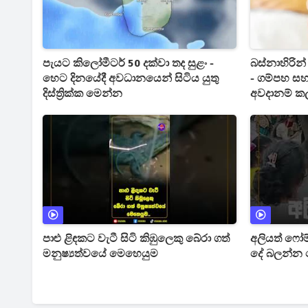
පැයට කිලෝමීටර් 50 දක්වා තද සුළං -
බස්නාහිරින
හෙට දිනයේදී අවධානයෙන් සිටිය යුතු
- ගම්පහ සහ 
දිස්ත්‍රික්ක මෙන්න
අවදානම් ක
පාළු ළිඳකට වැටී සිටි කිඹුලෙකු බේරා ගත්
අලියත් ෆෝම
මනුෂ්‍යත්වයේ මෙහෙයුම
දේ බලන්න