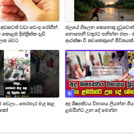
් අඩකටත් වඩා ඩෙංගු රෝගීන්
ජලයේ ගිලෙන කෙනෙකු දුටුවොත
කොළඹ දිස්ත්‍රික්ක දැඩි
නොපෙනී වතුරට පනින්න එපා - 
ලාප බවට
ආරක්ෂා වී තවකෙකුගේ ජීවිතයක්
බේරාගන්නා පියවර 3ක්
් වෙලා...පෙරහැර මැද කළ
අද ශිෂ්‍යත්වය විභාගය ලියන්න ගිය
 කෝ
ළමයින්ට උන දේ මෙන්න