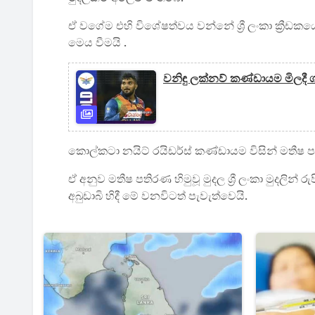
ඒ වගේම එහි විශේෂත්වය වන්නේ ශ්‍රී ලංකා ක්‍රීඩකය
මෙය වීමයි .
වනිඳු ලක්නව් කණ්ඩායම මිලදී ග
කොල්කටා නයිට් රයිඩර්ස් කණ්ඩායම විසින් මතීෂ ප
ඒ අනුව මතීෂ පතිරණ හිමුවූ මුදල ශ්‍රී ලංකා මුදලින් රුප
අබුඩාබි හිදී මේ වනවිටත් පැවැත්වෙයි.