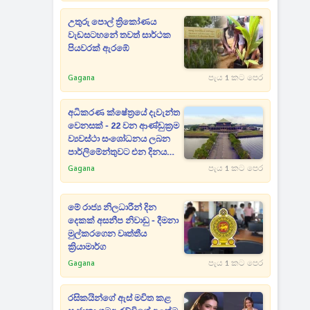
උතුරු පොල් ත්‍රිකෝණය
වැඩසටහනේ තවත් සාර්ථක
පියවරක් ඇරඹේ
Gagana
පැය 1 කට පෙර
අධිකරණ ක්ෂේත්‍රයේ දැවැන්ත
වෙනසක් - 22 වන ආණ්ඩුක්‍රම
ව්‍යවස්ථා සංශෝධනය ලබන
පාර්ලිමේන්තුවට එන දිනය
මෙන්න
Gagana
පැය 1 කට පෙර
මේ රාජ්‍ය නිලධාරීන් දින
දෙකක් අසනීප නිවාඩු - දීමනා
මුල්කරගෙන වෘත්තීය
ක්‍රියාමාර්ග
Gagana
පැය 1 කට පෙර
රසිකයින්ගේ ඇස් මවිත කළ