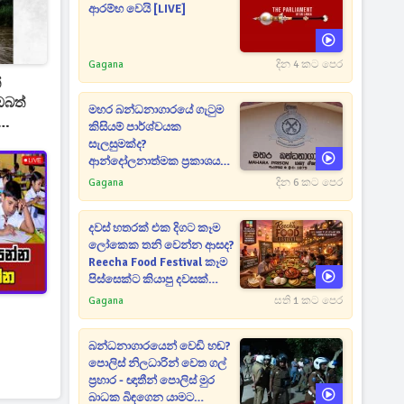
ආරම්භ වෙයි [LIVE]
Gagana
දින 4 කට පෙර
්
ඔබත්
මහර බන්ධනාගාරයේ ගැටුම
කිසියම් පාර්ශ්වයක
සැලසුමක්ද?
ආන්දෝලනාත්මක ප්‍රකාශයක්
එළියට [VIDEO]
Gagana
දින 6 කට පෙර
දවස් හතරක් එක දිගට කෑම
ලෝකෙක තනි වෙන්න ආසද?
Reecha Food Festival කෑම
පිස්සෙක්ට කියාපු දවසක්
මෙන්න
Gagana
සති 1 කට පෙර
බන්ධනාගාරයෙන් වෙඩි හඬ?
පොලිස් නිලධාරින් වෙත ගල්
ප්‍රහාර - ඥාතීන් පොලිස් මුර
බාධක බිඳගෙන යාමට