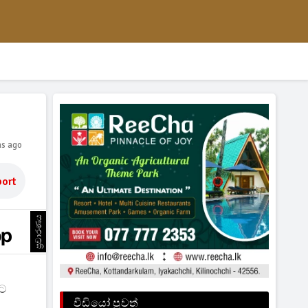
hs ago
ort
ප්‍රචාරණය
කට
වීඩියෝ පුවත්