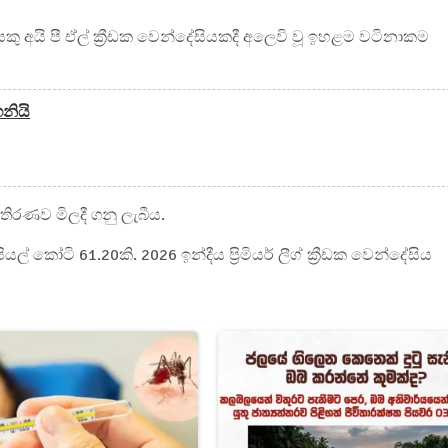
ෙකු අයි පී ඒල් ක්‍රීඩක වෙන්දේසියකදී අලෙවි වූ ඉහළම වටිනාකම
නියි
තිරණව මිලදී ගනු ලැබීය.
ියල් කෝටි 61.20කි. 2026 ඉන්දීය ප්‍රිමියර් ලීග් ක්‍රීඩක වෙන්දේසිය