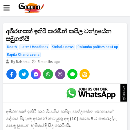
අබිරහසක් ඉතිරි කරමින් කපිල චන්ද්‍රසේන
සමුගනියි
Death
Latest Headlines
Sinhala news
Colombo politics heat up
Kapila Chandrasena
By R.rishma
3 months ago
ප්‍රචාරණය
අබිරහසක් ඉතිරි කර මියගිය කපිල චන්ද්‍රසේන මහතාගේ
දේහය පිළිබඳ අවසන් කටයුතු අද (10) සවස 5ට බොරැල්ල
පොදු සුසාන භූමියේදී සිදු කෙරිණි.