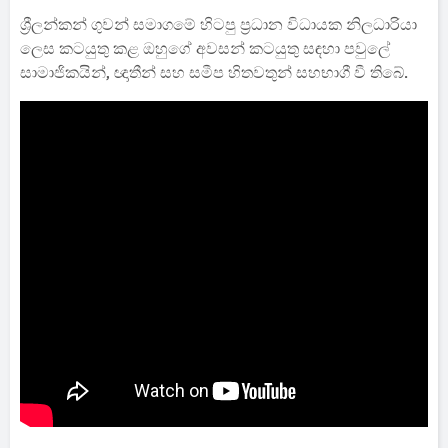
ශ්‍රීලන්කන් ගුවන් සමාගමේ හිටපු ප්‍රධාන විධායක නිලධාරියා
ලෙස කටයුතු කළ ඔහුගේ අවසන් කටයුතු සඳහා පවුලේ
සාමාජිකයින්, ඥාතීන් සහ සමීප හිතවතුන් සහභාගී වී තිබේ.
බොරැල්ල පොදු සුසාන භූමියේ පැවති මෙම අවස්ථාව ඉතා
සන්සුන් පරිසරයකින් සිදු කෙරුණු අතර, ඔහුගේ වෘත්තීය
ජීවිතය සම්බන්ධයෙන්ද එහිදී සිහිපත් කිරීම් සිදු වූ බව වාර්තා
වේ.