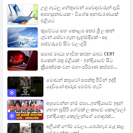
උග්‍ර ගැටලු හේතුවෙන් වෛද්‍යවරුන් දැඩි
අපහසුතාවයක - විශේෂ අනාවරණයක්
එළියට
කුවේටය සහ කොළඹ අතර ශ්‍රී ලංකන්
ගුවන් සේවා ගැන දැනුම්දීමක් - අද
පස්වරුවේ සිට වලංගුයි
සමාජ මාධ්‍ය භාවිත කරන ඔබට CERT
එකෙන් රතු එළියක් - ඉන්දියාවේ සිට
ක්‍රියාත්මක වන මහා පරිමාණ කප්පම්
ජාවාරමක් අහුවෙයි
මොඩන් කපුවෝ සපත්තු පිටින් ඉද්දි
දෙවියෝ ආරුඪ වෙච්ච හැටි
අහුවෙන්න නම් එපා...ඉන්දියාවේ ඉඳන්
ගහන සුපිරි ගේමක් ලංකාවේ කොල්ලෝ
ඉන්දියානු කෙල්ලන්ගේ ගොදුරක්...
අලියත් ෆෝම් වෙලා...පෙරහැර මැද කළ
දේ බලන්න කෝ