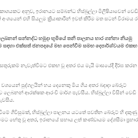
කාශයකට අනුව, ඉරානයට සම්බන්ධ හිස්බුල්ලා මිලීෂියාවෙන් වෙඩි
අංශයෙන් එහි සියලුම ක්‍රියාකාරීන් ඉවත් කිරීම මත සටන් විරාමය ර
් ලෙබනන් සන්නද්ධ හමුදා භූමියේ තනි පාලනය භාර ගන්නා නියමු
යාම සඳහා එක්සත් ජනපදයේ මඟ පෙන්වීම සමඟ දෙපාර්ශ්වයම එකඟ
 සතුරුකම් නැවැත්වීමට එකඟ වූ අතර එය මැයි මාසයේදී දීර්ඝ කරන
ම වශයෙන් පුද්ගලයින් හය දෙනෙකු මිය ගිය අතර බදාදා බේරූට්
ෙබනන් ආරක්ෂක ආරංචි මාර්ග පැවසීය. හිස්බුල්ලා විසින් වෙඩි
පැවසීය.
වීමේ ගිවිසුමක්, හිස්බුල්ලා පාලනය යටතේ පවතින බේරූට් හි දකුණු
 වීමට හේතු වූ අතර, ඉරානයේ සහාය ලත් කණ්ඩායම දේශසීමා ප්‍රහා