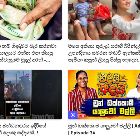
ණා නම් ගිණුමට බැර කරනවා
මයෙ අතිශය තුරුණු සරාගී බිරින්දෑව
්යාලයට එන්න එපා කියපු
උපන්දිනය සමරන මාධවී ඇන්තන
ස්වැසුමේ මුදල් අරන් -
සැමියා කසුන් ලියපු පිස්සු හැදෙන
ංකොල්ලයක්
උපන්දින සුබපැතුම මෙන්න
 බන්ධනගරය ඉදිරියේ
මුන් ඔක්කොම යාලුවෝ මල්ලි | Ad
 ලොකු සද්දයක්..!
| Episode 34