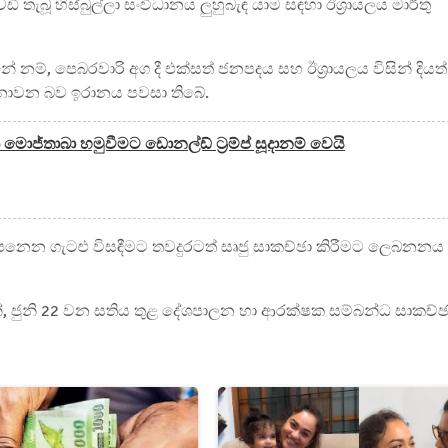
බූ හිස්බුල්ලා සංවිධානය ලුහුබැඳ යාම සඳහා ඊශ්‍රායලය මාර්තු
නම්, පෙබරවාරි අග දී එක්සත් ජනපදය සහ ඊශ්‍රායලය විසින් දියත්
නොවන බව ඉරානය පවසා තිබේ.
ජ්තාබා හමුවීමට ඩොනල්ඩ් ට්‍රම්ප් සූදානම් වෙයි
නෙන ගැටළු විසඳීමට තවදුරටත් සෘජු සාකච්ඡා කිරීමට ලෙබනනය
ණින්, ජුනි 22 වන සතිය තුළ දේශපාලන හා ආරක්ෂක සම්බන්ධ සාකච්ඡ