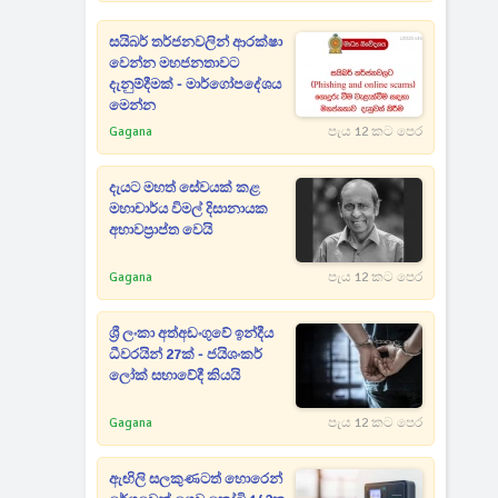
සයිබර් තර්ජනවලින් ආරක්ෂා
වෙන්න මහජනතාවට
දැනුම්දීමක් - මාර්ගෝපදේශය
මෙන්න
Gagana
පැය 12 කට පෙර
දැයට මහත් සේවයක් කළ
මහාචාර්ය විමල් දිසානායක
අභාවප්‍රාප්ත වෙයි
Gagana
පැය 12 කට පෙර
ශ්‍රී ලංකා අත්අඩංගුවේ ඉන්දීය
ධීවරයින් 27ක් - ජයිශංකර්
ලෝක් සභාවේදී කියයි
Gagana
පැය 12 කට පෙර
ඇඟිලි සලකුණටත් හොරෙන්