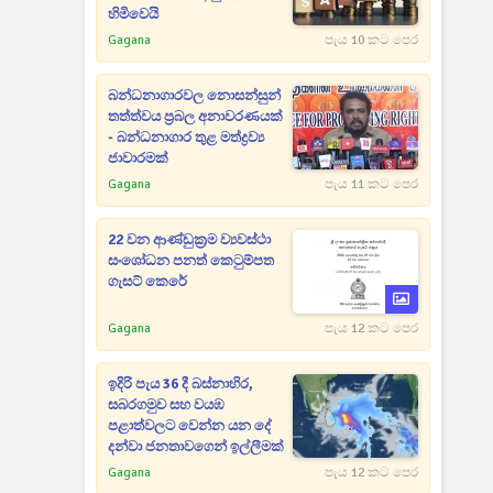
හිමිවෙයි
Gagana
පැය 10 කට පෙර
බන්ධනාගාරවල නොසන්සුන්
තත්ත්වය ප්‍රබල අනාවරණයක්
- බන්ධනාගාර තුළ මත්ද්‍රව්‍ය
ජාවාරමක්
Gagana
පැය 11 කට පෙර
22 වන ආණ්ඩුක්‍රම ව්‍යවස්ථා
සංශෝධන පනත් කෙටුම්පත
ගැසට් කෙරේ
Gagana
පැය 12 කට පෙර
ඉදිරි පැය 36 දී බස්නාහිර,
සබරගමුව සහ වයඹ
පළාත්වලට වෙන්න යන දේ
දන්වා ජනතාවගෙන් ඉල්ලීමක්
Gagana
පැය 12 කට පෙර