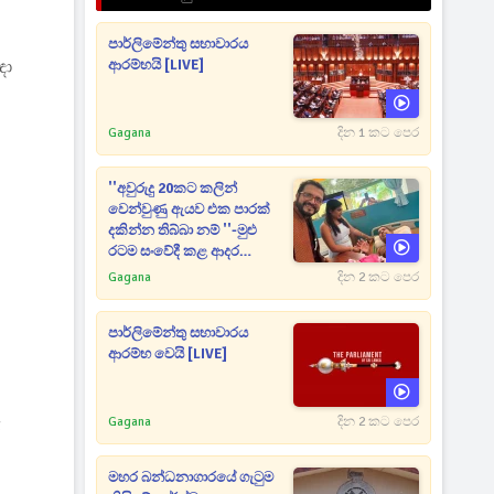
පාර්ලිමේන්තු සභාවාරය
ඳා
ආරම්භයි [LIVE]
Gagana
දින 1 කට පෙර
''අවුරුදු 20කට කලින්
වෙන්වුණු ඇයව එක පාරක්
දකින්න තිබ්බා නම් ''-මුළු
රටම සංවේදී කළ ආදර
අමරණීය මතකය
Gagana
දින 2 කට පෙර
පාර්ලිමේන්තු සභාවාරය
ආරම්භ වෙයි [LIVE]
Gagana
දින 2 කට පෙර
ර
මහර බන්ධනාගාරයේ ගැටුම