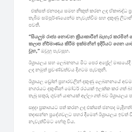
එක්සත් ජනපදය සමඟ නිකුත් කරන ලද ඒකාබද්ධ ප්‍ර
තැබීම සම්පූර්ණයෙන්ම නැවැත්වීම සහ දකුණු ලිටානි 
පවතී.
“සියලුම රාජ්‍ය නොවන ක්‍රියාකාරීන් බැහැර කරමින
කලාප නිර්මාණය කිරීම ඉක්මනින් ඉදිරියට ගෙන 
වූහ,”
ඔවුහු පැවසූහ.
ඊශ්‍රායලය සහ ලෙබනනය මීට පෙර අප්‍රේල් මාසයේදී
ලද නමුත් ප්‍රචණ්ඩත්වය දිගටම පැවතුනි.
ඊශ්‍රායල ඩ්‍රෝන් ප්‍රහාරවලින් දකුණු ලෙබනනයේ අව
නගරයට දකුණින් මෝටර් රථයක් ඉලක්ක කර ගත් බව ල
තැබූ සතුරු ගුවන් යානයක් අල්ලා ගත් බව ඊශ්‍රායලය 
සඳුදා ප්‍රකාශයට පත් කරන ලද එක්සත් ජනපද මැදිහත්
තදාසන්න ප්‍රදේශවලට පහර දීමෙන් ඊශ්‍රායලය ඉවත්
නැවැත්වීමට හේතු විය.