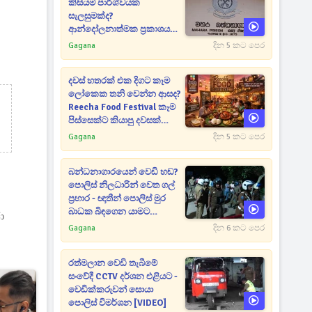
කිසියම් පාර්ශ්වයක
සැලසුමක්ද?
ආන්දෝලනාත්මක ප්‍රකාශයක්
එළියට [VIDEO]
Gagana
දින 5 කට පෙර
දවස් හතරක් එක දිගට කෑම
ලෝකෙක තනි වෙන්න ආසද?
Reecha Food Festival කෑම
පිස්සෙක්ට කියාපු දවසක්
මෙන්න
Gagana
දින 5 කට පෙර
බන්ධනාගාරයෙන් වෙඩි හඬ?
පොලිස් නිලධාරින් වෙත ගල්
ප්‍රහාර - ඥාතීන් පොලිස් මුර
බාධක බිඳගෙන යාමට
ා
උත්සාහයක [VIDEO]
Gagana
දින 6 කට පෙර
රත්මලාන වෙඩි තැබීමේ
සංවේදී CCTV දර්ශන එළියට -
වෙඩික්කරුවන් සොයා
පොලිස් විමර්ශන [VIDEO]