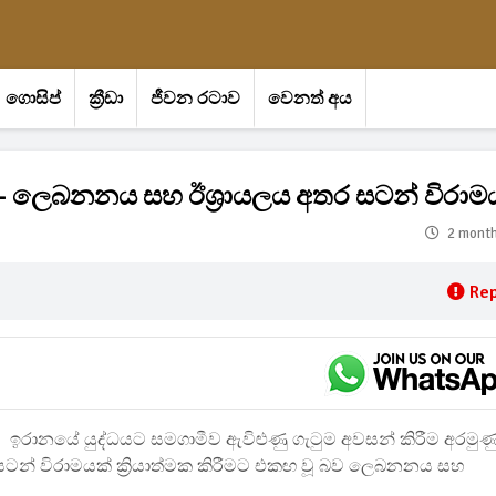
ගොසිප්
ක්‍රීඩා
ජීවන රටාව
වෙනත් අය
 ලෙබනනය සහ ඊශ්‍රායලය අතර සටන් විරාම
2 mont
Rep
ඉරානයේ යුද්ධයට සමගාමීව ඇවිළුණු ගැටුම අවසන් කිරීම අරමුණ
ටන් විරාමයක් ක්‍රියාත්මක කිරීමට එකඟ වූ බව ලෙබනනය සහ