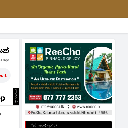
යක්
hs ago
ort
ප්‍රචාරණය
ු
වීඩියෝ පුවත්