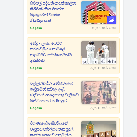
ඩිජිටල් පද්ධති යාවත්කාලීන
කිරීමක් නිසා මහජන
බැංකුවෙන් විශේෂ
නිවේදනයක්
Gagana
පැය 9 කට පෙර
ඉන්දු - ලංකා ටෙස්ට්
තරගාවලිය නොමිලේ
නැරඹීමට ප්‍රේක්ෂකයින්ට
අවස්ථාව
Gagana
පැය 10 කට පෙර
පල්ලන්සේන බන්ධනාගාර
ගැටුමෙන් තුවාල ලැබූ
රැඳවියන් 28දෙනෙකු වැලිකඩ
බන්ධනාගාර රෝහලට
Gagana
පැය 10 කට පෙර
විගණකාධිපතිවරියගේ
වැටුපට පාර්ලිමේන්තු මුදල්
කාරක සභාවේ අනුමැතිය