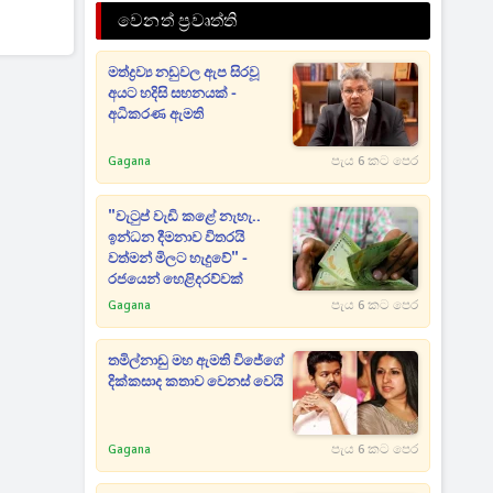
වෙනත් ප්‍රවෘත්ති
මත්ද්‍රව්‍ය නඩුවල ඇප සිරවූ
අයට හදිසි සහනයක් -
අධිකරණ ඇමති
Gagana
පැය 6 කට පෙර
"වැටුප් වැඩි කළේ නැහැ..
ඉන්ධන දීමනාව විතරයි
වත්මන් මිලට හැදුවේ" -
රජයෙන් හෙළිදරව්වක්
Gagana
පැය 6 කට පෙර
තමිල්නාඩු මහ ඇමති විජේගේ
දික්කසාද කතාව වෙනස් වෙයි
Gagana
පැය 6 කට පෙර