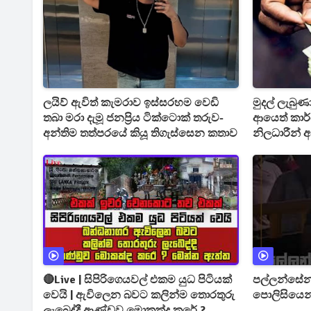
ලයිව් ඇවිත් කැමරාව ඉස්සරහම වෙඩි
මුදල් ලැබු
තබා මරා දැමූ ජනප්‍රිය ටික්ටොක් තරුව-
ආයෙත් කාර
අන්තිම තත්පරයේ කියූ තිගැස්සෙන කතාව
නිලධාරීන් අ
දැවැන්ත ම
🔴Live | සිපිරිගෙයවල් එකම යුධ පිටියක්
පල්ලන්සේන
වෙයි | ඇවිලෙන බවට කලින්ම තොරතුරු
පොලිසියෙන්
ලැබෙද්දී ආණ්ඩුව මොකක්ද කරේ ?