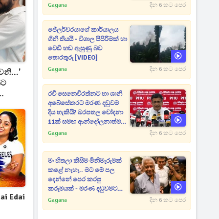
Gagana
දින 6 කට පෙර
ජේලර්වරයාගේ කාර්යාලය
ගිනි තියයි - විශාල පිපිරීමක් හා
වෙඩි හඬ ඇසුණු බව
තොරතුරු [VIDEO]
Gagana
දින 6 කට පෙර
නි...'
ීට
රවී සෙනෙවිරත්නට හා ශානි
අබේසේකරට මරණ දඬුවම
දිය හැකියි? බරපතල චෝදනා
11ක් සමඟ ආන්දෝලනාත්මක
ප්‍රකාශයක් [VIDEO]
Gagana
දින 6 කට පෙර
මං හිතලා කිසිම මිනිමැරුමක්
කළේ නැහැ.. මට මේ පල
දෙන්නේ පෙර කරපු
කරුමයක් - මරණ දඬුවමට
ai Edai
කළින් කට ඇරපු පූජිත් හඬා
Gagana
දින 6 කට පෙර
වැටෙයි [VIDEO]