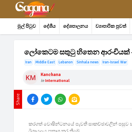
මුල් පිටුව
දේශීය
දේශපාලනය
ව්‍යාපාරික පුවත්
ලෝකෙටම සතුටු හිතෙන ආරංචියක් -
Iran
Middle East
Lebanon
Sinhala news
Iran-Israel War
Kanchana
in
International
Share
කරගත් වොෂින්ටනයේ පැවති සාකච්ඡාවලින් පසුව ස
ඊශ්‍රායලය ප්‍රකාශ කර තිබේ.