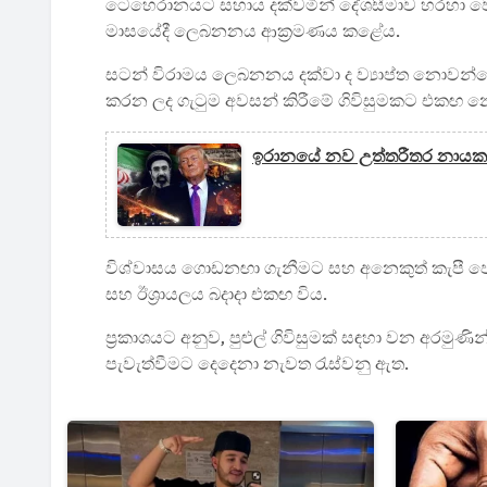
ටෙහෙරානයට සහාය දක්වමින් දේශසීමාව හරහා වෙඩි තැ
මාසයේදී ලෙබනනය ආක්‍රමණය කළේය.
සටන් විරාමය ලෙබනනය දක්වා ද ව්‍යාප්ත නොවන්නේ 
කරන ලද ගැටුම අවසන් කිරීමේ ගිවිසුමකට එකඟ 
ඉරානයේ නව උත්තරීතර නායක මො
විශ්වාසය ගොඩනඟා ගැනීමට සහ අනෙකුත් කැපී පෙ
සහ ඊශ්‍රායලය බදාදා එකඟ විය.
ප්‍රකාශයට අනුව, පුළුල් ගිවිසුමක් සඳහා වන අරමු
පැවැත්වීමට දෙදෙනා නැවත රැස්වනු ඇත.