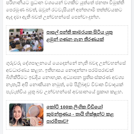
පරිහානියට ප්‍රධාන වශයෙන් වගකිව යුත්තේ ජනතා විමුක්ති
පෙරමුණ බවත්, ඔවුන් රටවැසියන් අන්තගාමී තත්ත්වයකට
ඇද දමා ඇති බවත් උන්වහන්සේ පෙන්වා දුන්හ.
පාසල් පන්ති කාමරයක සිටිය යුතු
ළමුන් ගණන ගැන තීරණයක්
ගුරුවරු දේශපාලනයේ යෙදෙන්නේ නැති බවද උන්වහන්සේ
අවධාරණය කළහ. ඉතිහාසය නොදන්නා පරම්පරාවක්
බිහිකිරීමට ඉඩදිය නොහැක. අධ්‍යාපන ප්‍රතිසංස්කරණ අවශ්‍ය
නැතැයි අපි නොකියන නමුත්, මේ පිළිබඳව විවෘත විවාදයක්
පැවැත්විය යුතු බව උන්වහන්සේ අවසානයේ ප්‍රකාශ කළහ.
කෝටි 100ක ලිංගික වීඩියෝ
කුමන්ත්‍රණය - තායි භික්ෂූන්ට කළ
පාරමිතාව?