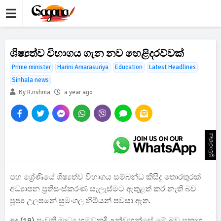
ශිෂ්‍යත්ව විභාගය ගැන නව හෙළිදරව්වක්
Prime minister
Harini Amarasuriya
Education
Latest Headlines
Sinhala news
By R.rishma
a year ago
ප්‍රචාරණය
පහ ශ්‍රේණියේ ශිෂ්‍යත්ව විභාගය සම්බන්ධ කිසිදු තොරතුරක්
අධ්‍යාපන ප්‍රතිසංස්කරණ සැලැස්මට ඇතුළත් කර නැති බව
පූජ්‍ය උලපනේ සුමංගල හිමියන් පවසා ඇත.
අද (19) පැවති මාධ්‍ය හමුවකදී උන්වහන්සේ මේ බව ප්‍රකාශ