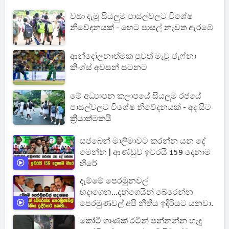
වසා දැමූ සියලුම පාසල්වලට විශේෂ
නිවේදනයක් - හෙට පාසල් නැවත ඇරඹේ
ආන්දෝලනාත්මක පුවත් මැවූ ජැෆ්නා
කිංග්ස් අවසන් සටනට
මේ අධ්‍යාපන කලාපයේ සියලුම රජයේ
පාසල්වලට විශේෂ නිවේදනයක් - අද සිට
ක්‍රියාත්මකයි
සජබෙන් මාලිමාවට කරන්න යන දේ
මෙන්න | ආණ්ඩුව ඉවරයි 159 දෙනාම
හිරේ
දැම්මේ පෙරමුනවල්
හදාගෙන...දන්ගෙයින් බේරෙන්න
පෙරමුණවල් අපි නීතිය ඉදිරියට යනවා.
කෝටි ගාණක් රටින් පන්නන්න හැදු