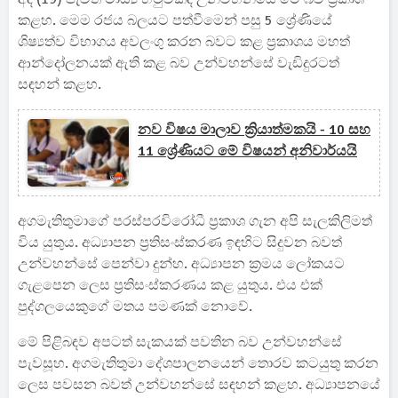
කළහ. මෙම රජය බලයට පත්වීමෙන් පසු 5 ශ්‍රේණියේ
ශිෂ්‍යත්ව විභාගය අවලංගු කරන බවට කළ ප්‍රකාශය මහත්
ආන්දෝලනයක් ඇති කළ බව උන්වහන්සේ වැඩිදුරටත්
සඳහන් කළහ.
නව විෂය මාලාව ක්‍රියාත්මකයි - 10 සහ
11 ශ්‍රේණියට මේ විෂයන් අනිවාර්යයි
අගමැතිතුමාගේ පරස්පරවිරෝධී ප්‍රකාශ ගැන අපි සැලකිලිමත්
විය යුතුය. අධ්‍යාපන ප්‍රතිසංස්කරණ ඉඳහිට සිදුවන බවත්
උන්වහන්සේ පෙන්වා දුන්හ. අධ්‍යාපන ක්‍රමය ලෝකයට
ගැළපෙන ලෙස ප්‍රතිසංස්කරණය කළ යුතුය. එය එක්
පුද්ගලයෙකුගේ මතය පමණක් නොවේ.
මේ පිළිබඳව අපටත් සැකයක් පවතින බව උන්වහන්සේ
පැවසූහ. අගමැතිතුමා දේශපාලනයෙන් තොරව කටයුතු කරන
ලෙස පවසන බවත් උන්වහන්සේ සඳහන් කළහ. අධ්‍යාපනයේ