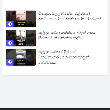
මීගමුව, පල්ලන්සේන එළිමහන්
බන්ධනාගාරයේ බිත්ති හාරන රැඳවියන්
පල්ලන්චේන තත්ත්වය දරුණු අතට
සිරකරුවන් පනින්න හදයි
පල්ලන්සේන එළිමහන්
බන්ධනාගාරයේත් නොසන්සුන්
තත්ත්වයක්