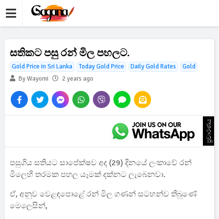
සතිකට පසු රන් මිල පහලට.
Gold Price in Sri Lanka
Today Gold Price
Daily Gold Rates
Gold
By Wayomi
2 years ago
ප්‍රචාරණය
පසුගිය සතියට සාපේක්ෂව අද (29) දිනයේ ලංකාවේ රන්
මිලෙහි තරමක පහල යෑමක් දක්නට ලැබෙනවා.
ඒ, අනුව වෙළඳපොළේ රන් මිල ගණන් සටහන්ව තිබුණේ
මෙලෙසින්,