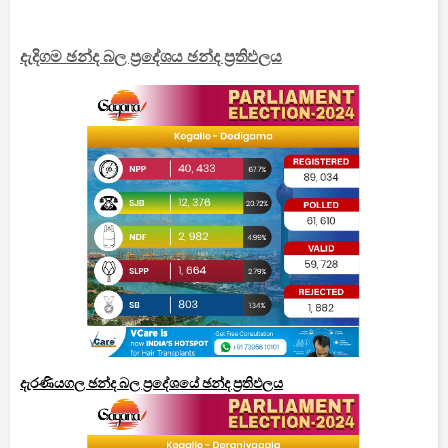
දැදිගම ඡන්ද බල ප්‍රදේශය ඡන්ද ප්‍රතිඵලය
දැරණියගල ඡන්ද බල ප්‍රදේශයේ ඡන්ද ප්‍රතිඵලය