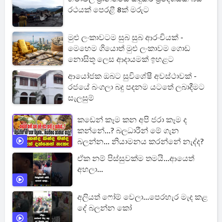
රථයක් පෙරළී 8ක් මරුට
මුළු ලංකාවටම සුබ සුබ ආරංචියක් -
මෙහෙම ගියොත් මුළු ලංකාවම ගොඩ
නොසිතූ ලෙස ආදායමක් ඉහළට
ආයෝජක ඔබට සුවිශේෂී අවස්ථාවක් -
රජයේ බංගලා බදු පදනම යටතේ ලබාදීමට
සැලසුම්
කඩෙන් කෑම කන අපි ජරා කෑම ද
කන්නේ...? බලධාරීන් මේ ගැන
බලන්න... නියාමනය කරන්නේ නැද්ද?
ඒක නම් පිස්සුවක්ම තමයි...ආයෙත්
අහලා...
අලියත් ෆෝම් වෙලා...පෙරහැර මැද කළ
දේ බලන්න කෝ