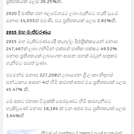
ප්‍රතිශතයක් ලෙස 26.25%කි.
2020 දී ජාතික ජන බලවේගයට ලබා ගැනීමට හැකි වූයේ
මනාප 14,033ක් පමණී. එය ප්‍රතිශතයක් ලෙස 2.81%කී.
2015 මහ මැතිවරණය
2015 මහ මැතිවරණයේදී කෑගල්ල දිස්ත්‍රික්කයෙන් මනාප
247,467ක් ලබා ගනිමින් එක්සත් ජාතික පක්ෂය 49.52%
මනාප ප්‍රතිශතයක් ලබාගෙන ආසන පහක් ඔවුන් සතුකර
ගැනීමට සමත් වුණා.
එමෙන්ම මනාප 227,208ක් ලබාගෙන ශ්‍රී ලංකා නිදහස්
සන්ධානය ආසන 4ක් හිමි කරගත් අතර එය ප්‍රතිශතයක් ලෙස
45.47% කි.
මේ අතට ජනතා විමුක්ති පෙරමුණට හිමි කරගැනීමට
හැකිවුණේ මනාප 18,184 ක් වන අතර එය ප්‍රතිශතයක් ලෙස
3.64%කි
හිමාචල් ප්‍රාන්තයේ කඳුකර ප්‍රදේශයක බස්