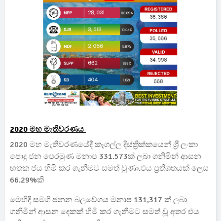
2020 මහ මැතිවරණය
2020 මහ මැතිවරණයේදී කෑගල්ල දිස්ත්‍රික්කයෙන් ශ්‍රී ලංකා
පොදු ජන පෙරමුණ මනාප 331.573ක් ලබා ගනිමින් ආසන
හතක ජය හිමි කර ගැනීමට සමත් වුණා.එය ප්‍රතිශතයක් ලෙස
66.29%කි
මෙහිදී සමගි ජනන බලවේගය මනාප 131,317 ක් ලබා
ගනිමින් ආසන දෙකක් හිමි කර ගැනීමට සමත් වූ අතර එය