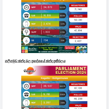
ගලිගමුව ඡන්ද බල ප්‍රදේශයේ ඡන්ද ප්‍රතිඵලය