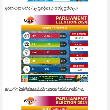
අරනායක ඡන්ද බල ප්‍රදේශයේ ඡන්ද ප්‍රතිඵලය
කෑගල්ල දිස්ත්‍රික්කයේ නිල තැපැල් ඡන්ද ප්‍රතිඵලය