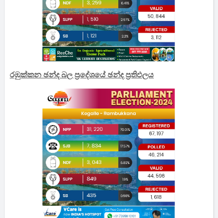
රඹුක්කන ඡන්ද බල ප්‍රදේශයේ ඡන්ද ප්‍රතිඵලය