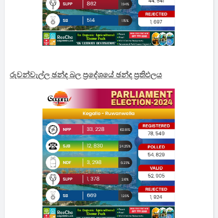
රුවන්වැල්ල ඡන්ද බල ප්‍රදේශයේ ඡන්ද ප්‍රතිඵලය