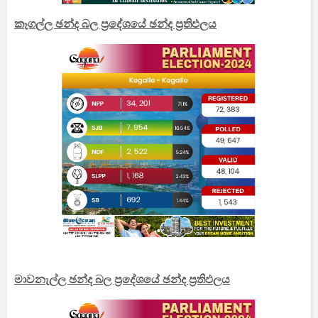
කෑගල්ල ඡන්ද බල ප්‍රදේශයේ ඡන්ද ප්‍රතිඵලය
මාවනැල්ල ඡන්ද බල ප්‍රදේශයේ ඡන්ද ප්‍රතිඵලය