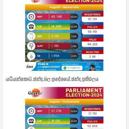
යටියන්තොට ඡන්ද බල ප්‍රදේශයේ ඡන්ද ප්‍රතිඵලය