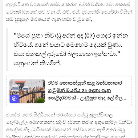
ගුරුවරියක වශයෙන් සේවය කරන බවත් වාර්තා වේ. කෙසේ
වෙතත් ඔහුගේ මව වන ඒ. එම්. එස්. දමයන්ති පෙරේරා විසින්
තම පුතුගේ මරණයත් ගැන හඬා වැටුණේ,
“මගේ පුතා නිවාඩු අරන් අද (07) ගෙදර ඉන්න
හිටියේ. අනේ එයාට මෙහෙම දෙයක් වුණා.
එයා එනකල් දරුවෝ බලාගෙන ඉන්නවා.”
යනුවෙන් කියමින්.
රටම නොසන්සුන් කළ බන්ධනාගාර
ගැටුමින් මියගිය 25 දෙනා ගැන
හෙළිදරව්වක් - උණුසුම මැද ලේ විලක
සිටි රැඳවියන් වෙනත්
බන්ධනාගාරවලට
එසේම මෙම සිද්ධියෙන් මරණයට පත්වූ බුලත්සිංහල
දෙල්මෑල්ල අඹගහකන්ද පදිංචි දර්ශන තරංග අතුකෝරල බන්ධා
පොලිස් නිලධාරියෙක් වශයෙන් සේවය කර ඇති අතර ඔහු
වැලිකඩ බන්ධනාගාරයට අනියුක්තව රාජකාරී කළ අයෙක්