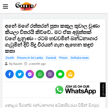
අනේ මගේ රත්තරන් පුතා කකුල තුවාල වුණා
කියලා විතරයි කිව්වේ.. මට ඒක අමුත්තක්
වගේ දැනුණා - රටම හඬවමින් බන්ධනාගාර
ගැටුමින් දිවි පිදූ වීරයන් ගැන ඇහෙන කඳුළු
කතා
Death
Prisons in Sri Lanka
Funeral
Prison
Sinhala news
By Kaushi
a month ago
ප්‍රචාරණය
කොළඹ රිමාන්ඩ් බන්ධානාගාර අධිකාරිවරයා විසින් මීගමුව