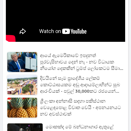
ආයේ ඇමෙරිකාවේ ඉපදුනත්
පුරවැසිභාවය දෙන් නෑ - නව විධායක
නියෝග දෙකකින් ට්‍රම්ප් ලෝකෙටම සීමා
දායි
දිවයිනේ සෑම ප්‍රාදේශීය ලේකම්
කොට්ඨාසයකම අඩු ආදායම්ලාභීන්ට සුබ
ආරංචියක් - පවුල් 30,000කට රජයෙන්
නිවාස
ශ්‍රී ලංකා අන්නාසි සඳහා පකිස්ථාන
වෙළෙඳපොළ විවෘත වෙයි - අපනයනයට
නව අවස්ථාවක්
මොකක්ද මේ බන්ධනාගාර ඇතුළේ