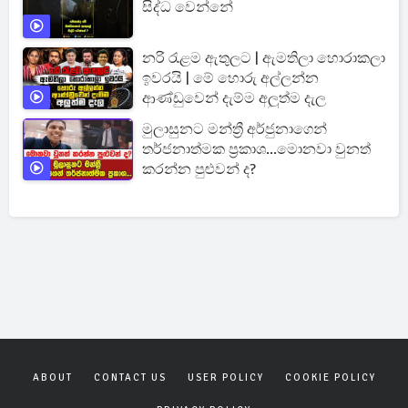
සිද්ධ වෙන්නේ
නරි රැළම ඇතුලට | ඇමතිලා හොරාකලා
ඉවරයි | මේ හොරු අල්ලන්න
ආණ්ඩුවෙන් දැම්ම අලුත්ම දැල
මුලාසුනට මන්ත්‍රී අර්ජුනාගෙන්
තර්ජනාත්මක ප්‍රකාශ...මොනවා වුනත්
කරන්න පුළුවන් ද?
ABOUT
CONTACT US
USER POLICY
COOKIE POLICY