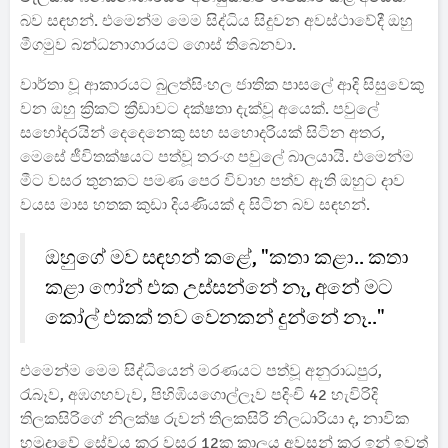
බව සඳහන්. එමෙන්ම මෙම සිද්ධිය සිදුවන අවස්ථාවේදී ඔහු
මීගමුව බන්ධනාගාරයට ගොස් තිබෙනවා.
වාර්තා වූ ආකාරයට බුලත්සිංහල ජාතික පාසලේ ආදි සිසුවෙකු
වන ඔහු ක්‍රිකට් ක්‍රීඩාවට දක්ෂතා දැක්වූ අයෙක්. පවුලේ
සහෝදරයින් දෙදෙනෙකු සහ සහොදරියක් සිටින අතර,
මෙසේ ජීවිතක්ෂයට පත්වූ තරංග පවුලේ බාලයායි. එමෙන්ම
මීට වසර තුනකට පමණ පෙර විවාහ පත්ව ඇති ඔහුට දාව
වයස මාස හතක කුඩා දියණියක් ද සිටින බව සඳහන්.
ඔහුගේ මව සඳහන් කළේ, "කතා කළා.. කතා
කළා ෆෝන් එක උස්සන්නේ නෑ, අනේ මට
කෝල් එකක් තව වෙනකන් දුන්නේ නෑ.."
එමෙන්ම මෙම සිද්ධියෙන් මරණයට පත්වූ අනුරාධපුර,
රැබෑව, අඹගහවැව, පිහිඹියගොල්ලෑව පදිංචි 42 හැවිරිදි
තිලකසිරිගේ නිලක්ෂ රුවන් තිලකසිරි නිලධාරියා ද, නාවික
හමුදාවේ සේවය කර වසර 12ක කාලය අවසන් කර ඉන් ඉවත්