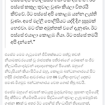
පස්සේ කකුල තුවාල වුණා කියලා විතරයි
කිව්වේ. ඊට පස්සේ අපි කොළඹ යන්න ලැස්ති
වුණා. අපේ මල්ලි පොලිසියට යද්දි දිග සුසුමක්
හෙළුවා. මට ඒක අමුත්තක් වගේ දැනුණා. ඊට
පස්සේ එයාලා කොළඹ ගියා. ඊට පස්සේ තමයි
අපි දන්නේ.”
එසේම මෙම ගැටුමෙන් ජීවිතක්ෂයට පත්වූ තවත්
නියාමකවරයෙක් වූ රාජපක්ෂ පතිරණගේ රොෂාන් සංජීව
නිලධාරියා දරුවන් දෙදෙනෙකුගේ පියෙක්. ඔහුගේ
නිවැසියන් කියා සිටියේ ඔහු, කොළඹ බන්ධනාගාරයේ සිට
හදිසි රාජකාරිය ආවරණය මත 06 වැනිදා දහවල් දෙකට
පමණ මීගමුව බන්ධනාගාරය වෙත ගොස් තිබූ බවයි.
එසේම ඔහුගේ අවසන් කටයුතු මුගුරුගම්පල සුසාන භූමියේදී
සිදු කිරීමට නියමිතයි.මෙම සිද්ධියෙන් තුවාල ලැබූ සම්පූර්ණ
ගණන 85ක් වූ අතර ඊට පොලිස් නිලධාරින් තිදෙනෙක්,