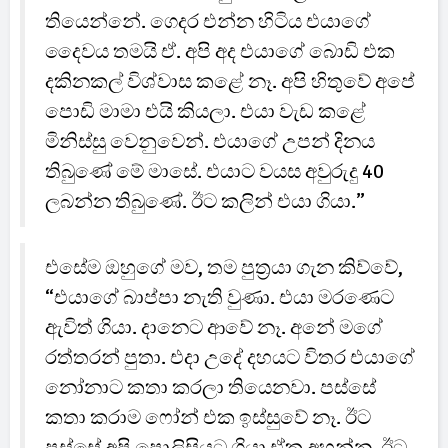
තියෙන්නේ. ගෙදර එන්න හිටිය එයාගේ
දෛවය තමයි ඒ. අපි අද එයාගේ බොඩි එක
දකිනකල් විශ්වාස කළේ නෑ. අපි හිතුවේ අපේ
පොඩි මාමා එයි කියලා. එයා වැඩ කළේ
මිනිස්සු වෙනුවෙන්. එයාගේ උපන් දිනය
තිබුණේ මේ මාසේ. එයාට වයස අවුරුදු 40
ලබන්න තිබුණේ. ඊට කලින් එයා ගියා.”
එසේම ඔහුගේ මව, තම පුත්‍රයා ගැන කිව්වේ,
“එයාගේ බාප්පා නැති වුණා. එයා මරණෙට
ඇවිත් ගියා. දානෙට ආවේ නෑ. අනේ මගේ
රත්තරන් පුතා. එදා උදේ දහයට විතර එයාගේ
නෝනාට කතා කරලා තියෙනවා. පස්සේ
කතා කරාම ෆෝන් එක ඉස්සුවේ නෑ. ඊට
පස්සේ අපි පොලිසියට ගියා ඒක අහන්න. ඊට