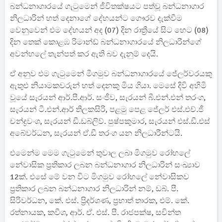
බන්ධනාගාරයේ ගැටුමෙන් ජීවිතක්ෂයට පත්වූ බන්ධනාගාර
නිලධාරින් හත් දෙනාගේ දේහයන්ට ගෞරව දැක්වීම
වෙනුවෙන් එම දේහයන් අද (07) දින රාත්‍රීයේ සිට හෙට (08)
දින තෙක් කොළඹ රිමාන්ඩ් බන්ධනාගාරයේ නිලධාරීන්ගේ
අවන්හලේ තැන්පත් කර ඇති බව දැනුම් දෙයි.
ඒ අනුව එම ගැටුමෙන් ‍මීගමුව බන්ධනාගාරයේ ජේලර්වරයකු
ඇතුළු නියාමකවරුන් හත් දෙනකු මිය ගියා. මෙසේ දිවි අහිමි
වූයේ සැරයන් ආර්.පී.ආර්. සංජීව, සැරයන් බී.එන්.එන් තරංග,
සැරයන් ටී.එන්.ආර් තිලකසිරි, පළමු පෙළ ජේලර් එස්.එච්.ජී
චන්ද්‍රවංශ, සැරයන් ඩී.ඩබ්ලිව්. පුෂ්පකුමාර, සැරයන් එස්.ඩී.එස්
අබේවර්ධන, සැරයන් ඒ.ඩී තරංග යන නිලධාරීන්ටයි.
එමෙන්ම මෙම ගැටුමෙන් තුවාල ලබා මිගමුව රෝහලේ
නේවාසික ප්‍රතිකාර ලබන බන්ධනාගාර නිලධාරින් සංඛ්‍යාව
12ක්. එසේ මේ වන විට මිගමුව රෝහලේ නේවාසිකව
ප්‍රතිකාර ලබන බන්ධනාගාර නිලධාරින් නම්, ඩබ්. පී.
සිරිවර්ධන, කේ. එස්. ප්‍රිදර්ශණ, ප්‍රභාත් තාරක, එම්. කේ.
රත්නායක, කවීශ, ආර්. ඒ. එස්. පී. රාජපක්ෂ, සචින්ත