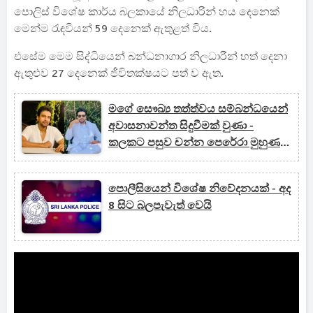
පොලිස් විශේෂ කාර්ය බලකායේ නිලධාරින් හය දෙනෙක්
මෙන්ම රැඳවියන් 59 දෙනෙක් ඇතුළත් විය.
එසේම මෙම සිද්ධියෙන් බන්ධනාගාර නිලධාරීන් හත් දෙනා
ඇතුළුව 27 දෙනෙක් ජීවිතක්ෂයට පත් ව ඇත.
මගේ සෞඛ්‍ය තත්ත්වය සම්බන්ධයෙන්
අවාසනාවන්ත සිදුවීමක් වුණා -
කලකට පසුව චන්න පෙරේරා මුහුණ
දුන් අවාසනාවන්ත ඉරණම
පොලීසියෙන් විශේෂ නිවේදනයක් - අද
8 සිට බලපැවැත් වෙයි