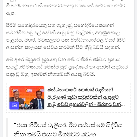
වී බන්ධනාගාර නියාමකවරයෙකු වශයෙන් සේවයට එක්ව
ඇත.
පිරිමි සහෝදරයෙකු සහ ගැහැණු සහෝදරියෙකගෙන්
සමන්විත පවුලේ දෙවනියා වූ ඔහු වැලිකඩ, අගුණුකොල
පැලස්ස, මහර, මඩකලපුව යන බන්ධනාගාරවල වසර 05ට
ආසන්න කාලයක් සේවය කරමින් සිට තිබූ බවයි සඳහන්.
මේ අතර ඔහුගේ පුත්‍රයකු වන ජේ. රංජිත් බණ්ඩාර ප්‍රකාශ
කළේ ගම්මානයේ මෙන්ම මුළු ප්‍රදේශයේ කා අතරත් ආදරයට
පාත්‍ර වූ ඔහු, ඉතාමත් නිහතමානී අයකු බවයි.
බන්ධනාගාරේ ගොඩක් රැඳවියන්
මැරුණේ කුඩා කවුළුවකින් ඇතුළට
තැබූ වෙඩි ප්‍රහාරවලින් - සිරකරුවන්ට
වෙඩි තැබීම අශිෂ්ඨයි, මිලේච්ඡයි,
නින්දිතයි - ෆ්‍රී ලෝයර්ස්
“එයා හිටියේ වැලිසර. ඊට පස්සේ මේ සිද්ධිය
නිසා තමයි එයාට මීගමුවට යවලා