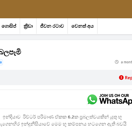
ගොසිප්
ක්‍රීඩා
ජීවන රටාව
වෙනත් අය
 බලපෑමි
a
a mon
Rep
ඉන්දියාව රිච්ටර් පරිමාණ ඒකක 6.2ක ප්‍රබලත්වයකින් යුතු භූ
 නැගෙනහිර ඉන්දුනීසියාවේ මෙම භූ කම්පනය හටගෙන ඇති බවයි