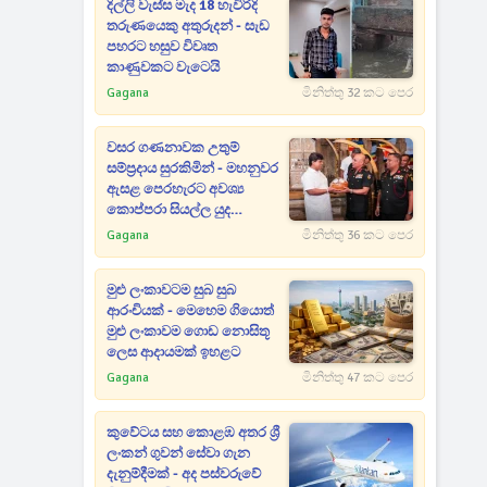
දිල්ලි වැස්ස මැද 18 හැවිරිදි
තරුණයෙකු අතුරුදන් - සැඩ
පහරට හසුව විවෘත
කාණුවකට වැටෙයි
Gagana
මිනිත්තු 32 කට පෙර
වසර ගණනාවක උතුම්
සම්ප්‍රදාය සුරකිමින් - මහනුවර
ඇසළ පෙරහැරට අවශ්‍ය
කොප්පරා සියල්ල යුද
හමුදාවෙන් පූජා කරයි
Gagana
මිනිත්තු 36 කට පෙර
මුළු ලංකාවටම සුබ සුබ
ආරංචියක් - මෙහෙම ගියොත්
මුළු ලංකාවම ගොඩ නොසිතූ
ලෙස ආදායමක් ඉහළට
Gagana
මිනිත්තු 47 කට පෙර
කුවේටය සහ කොළඹ අතර ශ්‍රී
ලංකන් ගුවන් සේවා ගැන
දැනුම්දීමක් - අද පස්වරුවේ