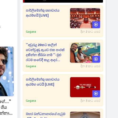
පාර්ලිමේන්තු සභාවාරය
ආරම්භයි [LIVE]
ය
Gagana
දින 2 කට පෙර
''අවුරුදු 20කට කලින්
වෙන්වුණු ඇයව එක පාරක්
දකින්න තිබ්බා නම් ''-මුළු
රටම සංවේදී කළ ආදර
අමරණීය මතකය
Gagana
දින 2 කට පෙර
පාර්ලිමේන්තු සභාවාරය
ආරම්භ වෙයි [LIVE]
Gagana
දින 3 කට පෙර
ේ..."
 ගිය
ඛන්නා
මහර බන්ධනාගාරයේ ගැටුම