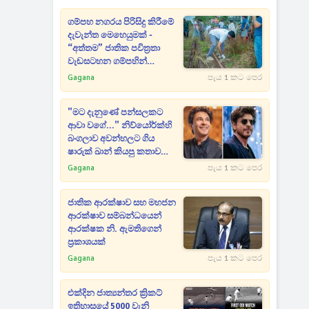
ගම්පහ නගරය පිරිසිදු කිරීමේ
දැවැන්ත මෙහෙයුමක් -
“අත්තම” ජාතික පවිත්‍රතා
වැඩසටහන ගම්පහින්
ඇරඹෙයි
Gagana
පැය 1 කට පෙර
"මට දැනුණේ පන්සලකට
ආවා වගේ..." නිව්යෝර්ක්හි
බංගලාව අවන්හලට ගිය
ෂාරුක් ඛාන් කියපු කතාව
විකාස් ඛන්නා හෙළි කරයි
Gagana
පැය 1 කට පෙර
ජාතික ආරක්ෂාව සහ මහජන
ආරක්ෂාව සම්බන්ධයෙන්
ආරක්ෂක නි. ඇමතිගෙන්
ප්‍රකාශයක්
Gagana
පැය 1 කට පෙර
එක්දින ජාත්‍යන්තර ක්‍රිකට්
ඉතිහාසයේ 5000 වැනි