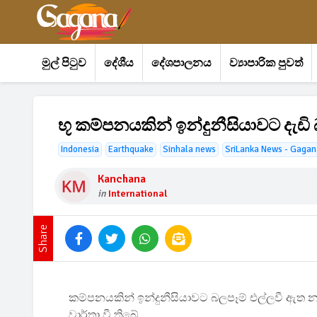
මුල් පිටුව
දේශීය
දේශපාලනය
ව්‍යාපාරික පුවත්
භූ කම්පනයකින් ඉන්දුනීසියාවට දැඩි
Indonesia
Earthquake
Sinhala news
SriLanka News - Gagan
Kanchana
in
International
Share
කම්පනයකින් ඉන්දුනීසියාවට බලපෑම් එල්ලවී ඇත
වාර්තා වී තිබේ.