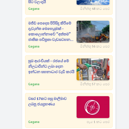
සිට වලංගුයි
Gagana
මිනිත්තු 48 කට පෙර
මජිඩ් පෙදෙස පිරිසිදු කිරීමේ
දැවැන්ත මෙහෙයුමක් -
කොලොන්නාවේ “අත්තම”
ජාතික පවිත්‍රතා වැඩසටහන
ඇරඹෙයි
Gagana
මිනිත්තු 56 කට පෙර
සුබ ආරංචියක් - රජයේ මේ
නිලධාරින්ට ලබා දෙන
ඉන්ධන සහනාධාර වැඩි කරයි
Gagana
මිනිත්තු 57 කට පෙර
වසර 17කට පසු මාලිමාව
ලබපු ජයග්‍රහණය
Gagana
පැය 1 කට පෙර