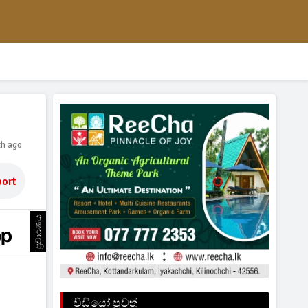
th ago
ort
ප්‍රචාරණය
වීඩියෝ පුවත්