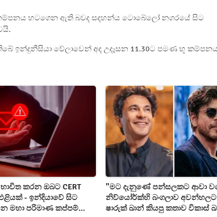
ූ කම්පනය හටගෙන ඇති බවද සදහන්ය ටොබේලෝ නගරයේ සිට
යි.
තිබේ ඉන්දුනීසියා වේලාවෙන් අද උදෑසන 11.30ට පමණ භූ කම්පන
‍ය භාවිත කරන ඔබට CERT
"මට දැනුණේ පන්සලකට ආවා වග
ළියක් - ඉන්දියාවේ සිට
නිව්යෝර්ක්හි බංගලාව අවන්හලට
ක වන මහා පරිමාණ කප්පම්
ෂාරුක් ඛාන් කියපු කතාව විකාස් 