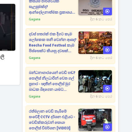
කිසියම් පාර්ශ්වයක
සැලසුමක්ද?
ආන්දෝලනාත්මක ප්‍රකාශයක්
එළියට [VIDEO]
Gagana
දින 6 කට පෙර
දවස් හතරක් එක දිගට කෑම
ලෝකෙක තනි වෙන්න ආසද?
Reecha Food Festival කෑම
පිස්සෙක්ට කියාපු දවසක්
ලි
මෙන්න
Gagana
දින 6 කට පෙර
බන්ධනාගාරයෙන් වෙඩි හඬ?
පොලිස් නිලධාරින් වෙත ගල්
ප්‍රහාර - ඥාතීන් පොලිස් මුර
බාධක බිඳගෙන යාමට
උත්සාහයක [VIDEO]
Gagana
දින 6 කට පෙර
රත්මලාන වෙඩි තැබීමේ
සංවේදී CCTV දර්ශන එළියට -
වෙඩික්කරුවන් සොයා
පොලිස් විමර්ශන [VIDEO]