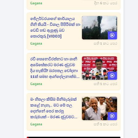
Gagana
දින 6 කට පෙර
ජේලර්වරයාගේ කාර්යාලය
ගිනි තියයි - විශාල පිපිරීමක් හා
වෙඩි හඬ ඇසුණු බව
තොරතුරු [VIDEO]
Gagana
සති 1 කට පෙර
රවී සෙනෙවිරත්නට හා ශානි
අබේසේකරට මරණ දඬුවම
දිය හැකියි? බරපතල චෝදනා
11ක් සමඟ ආන්දෝලනාත්මක
ප්‍රකාශයක් [VIDEO]
Gagana
සති 1 කට පෙර
මං හිතලා කිසිම මිනිමැරුමක්
කළේ නැහැ.. මට මේ පල
දෙන්නේ පෙර කරපු
කරුමයක් - මරණ දඬුවමට
කළින් කට ඇරපු පූජිත් හඬා
Gagana
සති 1 කට පෙර
වැටෙයි [VIDEO]