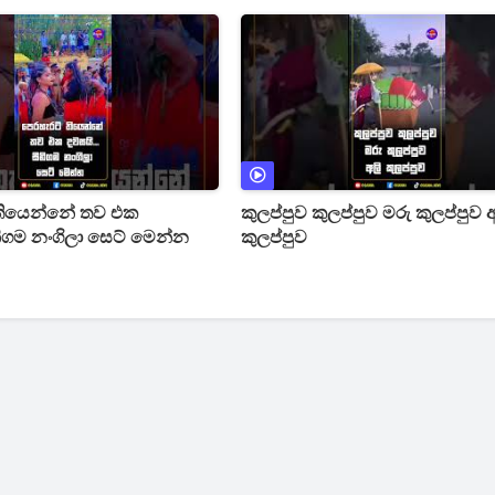
හුවෙයි
හෙළි කරයි
තියෙන්නේ තව එක
කුලප්පුව කුලප්පුව මරු කුලප්පුව අ
නිගම නංගිලා සෙට් මෙන්න
කුලප්පුව