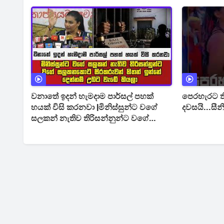
ජාවාරමක් අ
වනාතේ ඉදන් හැමදාම පාර්සල් පහක්
පෙරහැරට 
හයක් විසි කරනවා |මිනිස්සුන්ට වගේ
දවසයි...සී
සලකන් නැතිව තිරිසන්නුන්ට වගේ
සලකනකොට