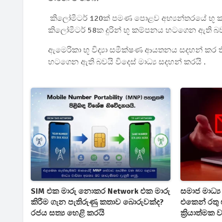
කිලෝමීටර් 120ක් පමණ පොළව අභ්‍යන්තරයේ භ
කිලෝමීටර් 58ක දුරින් භූ කම්පනය හටගෙන ඇති බව
ඇමෙරිකා භූ විද්‍යා සමීක්ෂණ ආයතනය සදහන් කර 
හටගෙන ඇති බවයි විදෙස් මාධ්‍ය සදහන් කරයි .
SIM එක මාරු නොකර Network එක මාරු
සමාජ මාධ්
කිරීම ගැන පැතිරුණු කතාව බොරුවක්ද?
එකෙන් රතු එ
රජය සත්‍ය හෙළි කරයි
ක්‍රියාත්ම