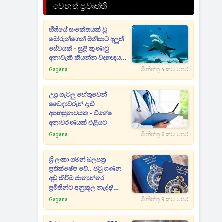
වෙනත් ප්‍රවෘත්ති
භීතියේ සංකේතයක් වූ
මෝරුන්ගෙන් මිනිසාට අලුත්
සේවයක් - සුළි කුණාටු
අනාවැකි කියන්න විද්‍යාඥයන්
මෝරුන්ගෙන් උදව් ගනී
Gagana
මිනිත්තු 4 කට පෙර
උග්‍ර ගැටලු හේතුවෙන්
වෛද්‍යවරුන් දැඩි
අපහසුතාවයක - විශේෂ
අනාවරණයක් එළියට
Gagana
මිනිත්තු 6 කට පෙර
ශ්‍රී ලංකා ගමන් බලපත්‍ර
ප්‍රතික්ෂේප වේ.. පිටු ගණන
අඩු කිරීම ජාත්‍යන්තර
ප්‍රමිතීන්ට අනුකූල නැද්ද?
බරපතළ චෝදනාවක්
Gagana
මිනිත්තු 9 කට පෙර