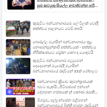
හිමියන්ට දරුණු අනතුරු ඇගවීමක් -
සුබ කටයුතු සියල්ල නවත්වන්න හරි
යන්නෑ
කුරුවිට බන්ධනාගාරයම ලේ විලක් වෙද්දී
තත්ත්වය පාලනයට වෙඩි තබයි
බොරැල්ල මැගසින් බන්ධනාගාරය තුළ
නොසන්සුන්කාරී තත්ත්වයක් - තත්ත්වය
නිරීක්ෂණයට ඩ්‍රෝන යානා ද යොදවයි
කුරුවිට බන්ධනාගාර ගැටුමෙන්
දෙදෙනෙක් මැරෙද්දී මැගසින්
බන්ධනාගාරයේ රැඳවියන් 11ක් රෝහලට
බන්ධනාගාර ක්‍රියාව කුමන්ත්‍රණයක්
බවට සැකයි...පිටිපස්සේ ඉන්නේ
දේශපාන හස්තයක් ද? කෝණ රැසකින්
පරීක්ෂණ
මීගමුව, පල්ලන්සේන එළිමහන්
බන්ධනාගාරයේ බිත්ති හාරන රැඳවියන්