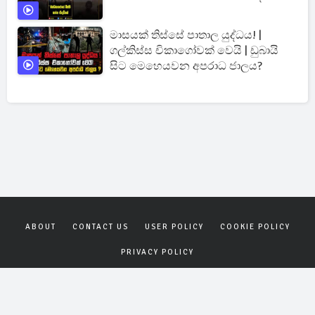
මාසයක් තිස්සේ පාතාල යුද්ධය! |
ගල්කිස්ස චිකාගෝවක් වෙයි | ඩුබායි
සිට මෙහෙයවන අපරාධ ජාලය?
ABOUT
CONTACT US
USER POLICY
COOKIE POLICY
PRIVACY POLICY
Copyrights © 2026
Gagana News
. All rights reserved.