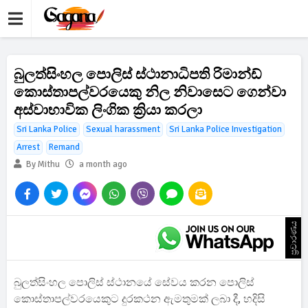
බුලත්සිංහල පොලිස් ස්ථානාධිපති රිමාන්ඩ්
කොස්තාපල්වරයෙකු නිල නිවාසෙට ගෙන්වා
අස්වාභාවික ලිංගික ක්‍රියා කරලා
Sri Lanka Police
Sexual harassment
Sri Lanka Police Investigation
Arrest
Remand
By Mithu
a month ago
ප්‍රචාරණය
බුලත්සිංහල පොලිස් ස්ථානයේ සේවය කරන පොලිස්
කොස්තාපල්වරයෙකුට දුරකථන ඇමතුමක් ලබා දී, හදිසි