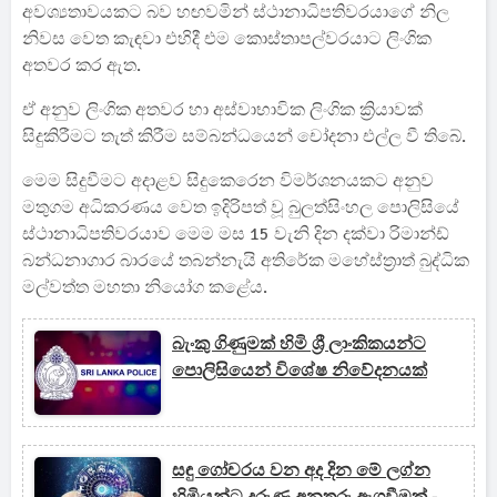
අවශ්‍යතාවයකට බව හඟවමින් ස්ථානාධිපතිවරයාගේ නිල
නිවස වෙත කැඳවා එහිදී එම කොස්තාපල්වරයාට ලිංගික
අතවර කර ඇත.
ඒ අනුව ලිංගික අතවර හා අස්වාභාවික ලිංගික ක්‍රියාවක්
සිදුකිරීමට තැත් කිරීම සම්බන්ධයෙන් චෝදනා එල්ල වී තිබේ.
මෙම සිදුවීමට අදාළව සිදුකෙරෙන විමර්ශනයකට අනුව
මතුගම අධිකරණය වෙත ඉදිරිපත් වූ බුලත්සිංහල පොලිසියේ
ස්ථානාධිපතිවරයාව මෙම මස 15 වැනි දින දක්වා රිමාන්ඩ්
බන්ධනාගාර බාරයේ තබන්නැයි අතිරේක මහේස්ත්‍රාත් බුද්ධික
මල්වත්ත මහතා නියෝග කළේය.
බැංකු ගිණුමක් හිමි ශ්‍රී ලාංකිකයන්ට
පොලිසියෙන් විශේෂ නිවේදනයක්
සඳු ගෝචරය වන අද දින මේ ලග්න