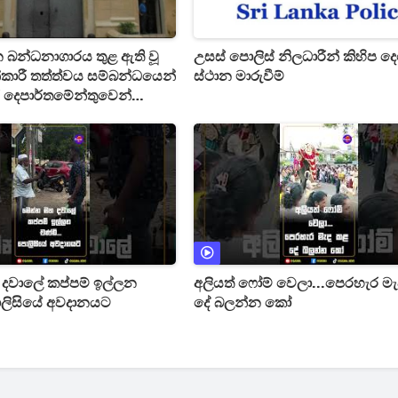
 බන්ධනාගාරය තුළ ඇති වූ
උසස් පොලිස් නිලධාරීන් කිහිප 
කාරී තත්ත්වය සම්බන්ධයෙන්
ස්ථාන මාරුවීම්
 දෙපාර්තමේන්තුවෙන්
්
දවාලේ කප්පම් ඉල්ලන
අලියත් ෆෝම් වෙලා...පෙරහැර ම
ොලිසියේ අවදානයට
දේ බලන්න කෝ