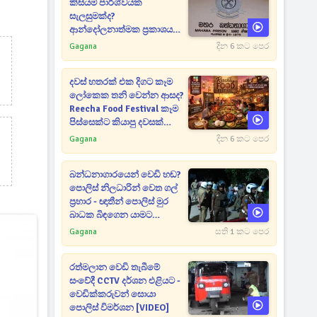
කිසියම් පාර්ශ්වයක
සැලසුමක්ද?
ආන්දෝලනාත්මක ප්‍රකාශයක්
එළියට [VIDEO]
Gagana
දින 6 කට පෙර
දවස් හතරක් එක දිගට කෑම
ලෝකෙක තනි වෙන්න ආසද?
Reecha Food Festival කෑම
පිස්සෙක්ට කියාපු දවසක්
මෙන්න
Gagana
දින 6 කට පෙර
බන්ධනාගාරයෙන් වෙඩි හඬ?
පොලිස් නිලධාරින් වෙත ගල්
ප්‍රහාර - ඥාතීන් පොලිස් මුර
බාධක බිඳගෙන යාමට
උත්සාහයක [VIDEO]
Gagana
සති 1 කට පෙර
රත්මලාන වෙඩි තැබීමේ
සංවේදී CCTV දර්ශන එළියට -
වෙඩික්කරුවන් සොයා
පොලිස් විමර්ශන [VIDEO]