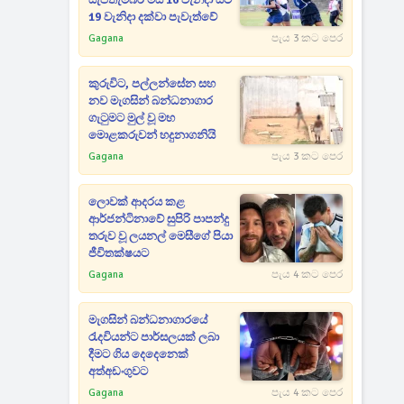
සැප්තැම්බර් මස 16 වැනිදා සිට
19 වැනිදා දක්වා පැවැත්වේ
Gagana
පැය 3 කට පෙර
කුරුවිට, පල්ලන්සේන සහ
නව මැගසින් බන්ධනාගාර
ගැටුමට මුල් වූ මහ
මොළකරුවන් හදුනාගනියි
Gagana
පැය 3 කට පෙර
ලොවක් ආදරය කළ
ආර්ජන්ටිනාවේ සුපිරි පාපන්දු
තරුව වූ ලයනල් මෙසීගේ පියා
ජීවිතක්ෂයට
Gagana
පැය 4 කට පෙර
මැගසින් බන්ධනාගාරයේ
රැදවියන්ට පාර්සලයක් ලබා
දීමට ගිය දෙදෙනෙක්
අත්අඩංගුවට
Gagana
පැය 4 කට පෙර