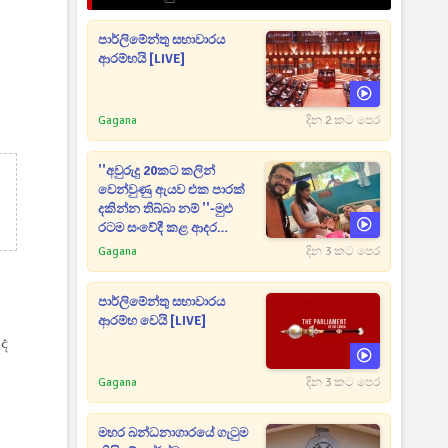
පාර්ලිමේන්තු සභාවාරය
ආරම්භයි [LIVE]
Gagana
දින 2 කට පෙර
''අවුරුදු 20කට කලින්
වෙන්වුණු ඇයව එක පාරක්
දකින්න තිබ්බා නම් ''-මුළු
රටම සංවේදී කළ ආදර
අමරණීය මතකය
Gagana
දින 3 කට පෙර
පාර්ලිමේන්තු සභාවාරය
ආරම්භ වෙයි [LIVE]
 ද
Gagana
දින 3 කට පෙර
මහර බන්ධනාගාරයේ ගැටුම