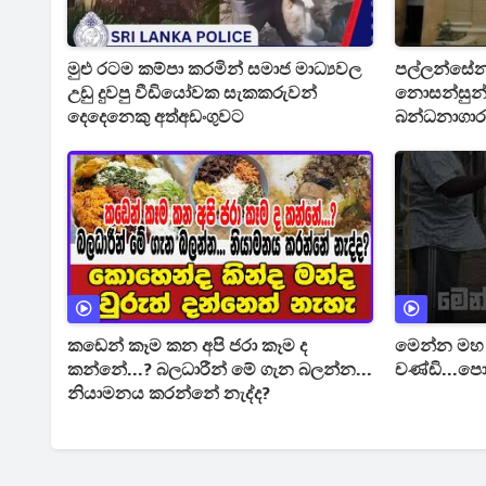
මුළු රටම කම්පා කරමින් සමාජ මාධ්‍යවල
පල්ලන්සේන
උඩු දුවපු වීඩියෝවක සැකකරුවන්
නොසන්සුන්
දෙදෙනෙකු අත්අඩංගුවට
බන්ධනාගාර
නිවේදනයක
කඩෙන් කෑම කන අපි ජරා කෑම ද
මෙන්න මහ 
කන්නේ...? බලධාරීන් මේ ගැන බලන්න...
චණ්ඩි...ප
නියාමනය කරන්නේ නැද්ද?