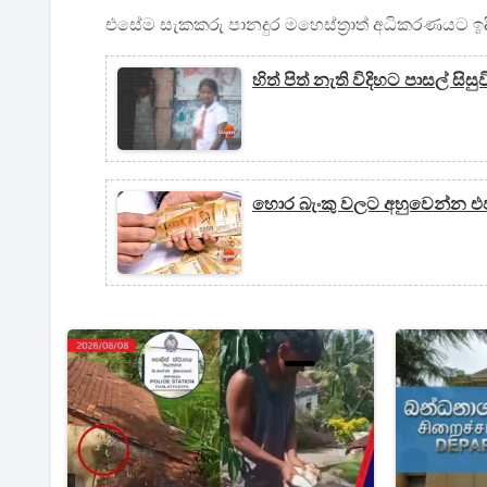
එසේම සැකකරු පානදුර මහෙස්ත්‍රාත් අධිකරණයට ඉදි
හිත් පිත් නැති විදිහට පාසල් සි
හොර බැංකු වලට අහුවෙන්න එප