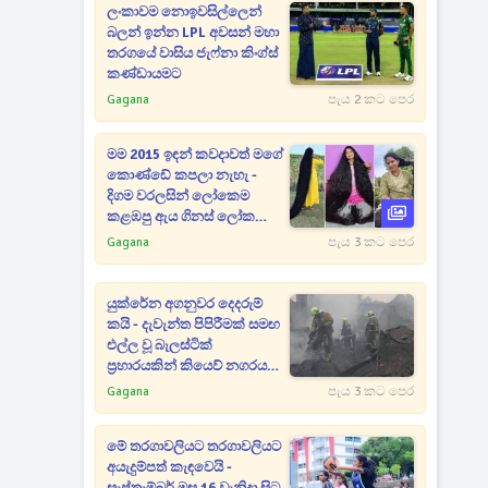
ලංකාවම නොඉවසිල්ලෙන්
බලන් ඉන්න LPL අවසන් මහා
තරගයේ වාසිය ජැෆ්නා කිංග්ස්
කණ්ඩායමට
Gagana
පැය 2 කට පෙර
මම 2015 ඉඳන් කවදාවත් මගේ
කොණ්ඩේ කපලා නැහැ -
දිගම වරලසින් ලෝකෙම
කළඹපු ඇය ගිනස් ලෝක
වාර්තා අතරට [PHOTOS]
Gagana
පැය 3 කට පෙර
යුක්රේන අගනුවර දෙදරුම්
කයි - දැවැන්ත පිපිරීමක් සමඟ
එල්ල වූ බැලස්ටික්
ප්‍රහාරයකින් කියෙව් නගරය
කැළඹෙයි
Gagana
පැය 3 කට පෙර
මේ තරගාවලියට තරගාවලියට
අයැදුම්පත් කැඳවෙයි -