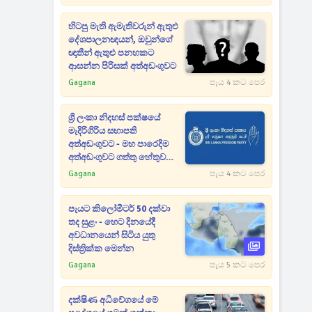
හිටපු මැති ඇමැතිවරුන් ඇතුළු
දේශපාලනඥයන්, ඔවුන්ගේ
ඥාතීන් ඇතුළු පනහකට
ආසන්න පිරිසක් අත්අඩංගුවට
Gagana
පැය 4 කට පෙර
ශ්‍රී ලංකා නිදහස් පක්ෂයේ
මැදිරිගිරිය සභාපති
අත්අඩංගුවට - මහ පාරෙදිම
අත්අඩංගුවට ගත්තු හේතුව
මෙන්න
Gagana
පැය 4 කට පෙර
පැයට කිලෝමීටර් 50 දක්වා
තද සුළං - හෙට දිනයේදී
අවධානයෙන් සිටිය යුතු
දිස්ත්‍රික්ක මෙන්න
Gagana
පැය 5 කට පෙර
දක්ෂිණ අධිවේගයේ මේ