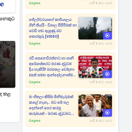
Gagana
සති 1 කට පෙර
දෙනෙකුට
ජේලර්වරයාගේ කාර්යාලය
ගිනි තියයි - විශාල පිපිරීමක් හා
වෙඩි හඬ ඇසුණු බව
තොරතුරු [VIDEO]
Gagana
සති 1 කට පෙර
රවී සෙනෙවිරත්නට හා ශානි
අබේසේකරට මරණ දඬුවම
දිය හැකියි? බරපතල චෝදනා
11ක් සමඟ ආන්දෝලනාත්මක
ප්‍රකාශයක් [VIDEO]
Gagana
සති 1 කට පෙර
ැද කළ
මං හිතලා කිසිම මිනිමැරුමක්
කළේ නැහැ.. මට මේ පල
දෙන්නේ පෙර කරපු
කරුමයක් - මරණ දඬුවමට
කළින් කට ඇරපු පූජිත් හඬා
Gagana
සති 1 කට පෙර
වැටෙයි [VIDEO]