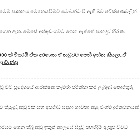
ා මෙම ඝාතනය මෙහෙයවීමට සම්බන්ධ වී ඇති බව පරීක්ෂණවලින්
යට ගෙන ඇත. මෙසේ අත්අඩංගුවට ගෙන ඇත්තේ පානදුර හිරණ
000 ක් විතරයි ඒක අරගෙන ඒ නඩුවට පෙනී ඉන්න කියලා..ඒ
ා වැන්දා
 වූ විට ප්‍රදේශයේ ආරක්ෂක කැමරා පරීක්ෂා කර ලැබුණු තොරතුරු
් පසුව තියුණු කඩු 5ක් සහ අපරාධ සඳහා භාවිතා කළ ජංගම දුරකථනයක්
යට ගෙන තිබූ කඩු ඉකුත් කාලයේ සිදුවූ පහරදීම් ඇතුළු විවිධ