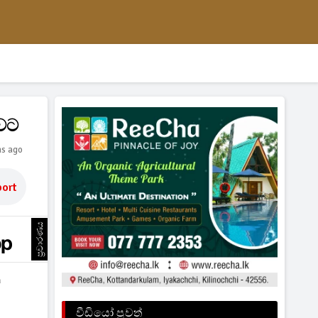
ුවට
hs ago
ort
ප්‍රචාරණය
ට
වීඩියෝ පුවත්