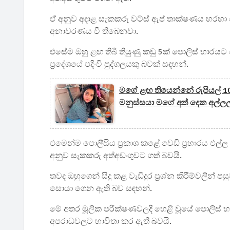
ඒ අනුව අදාළ සැකකරු වට්ස් ඇප් තාක්ෂණය හරහ
අනාවරණය වී තිබෙනවා.
එසේම ඔහු ළඟ තිබී තියුණු කඩු 5ක් පොලිස් භාර
ප්‍රදේශයේ පදිංචි පුද්ගලයකු බවක් සඳහන්.
මගේ ළඟ තියෙන්නේ රුපියල් 1
මනුස්සයා මගේ අත් දෙක අල්ලල
එමෙන්ම පොලීසිය ප්‍රකාශ කළේ වෙඩි ප්‍රහාරය එල්ල
අනුව සැකකරු අත්අඩංගුවට ගත් බවයි.
තවද ඔහුගෙන් සිදු කළ වැඩිදුර ප්‍රශ්න කිරීම්වලින
සොයා ගෙන ඇති බව සඳහන්.
මේ අතර මූලික පරීක්ෂණවලදී හෙළි වූයේ පොලිස් භාර
අපරාධවලට භාවිතා කර ඇති බවයි.