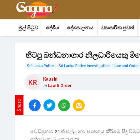
මුල් පිටුව
දේශීය
දේශපාලනය
ව්‍යාපාරික පුවත්
හිටපු බන්ධනාගාර නිලධාරියෙකු මි
Sri Lanka Police
Sri Lanka Police Investigation
Law and Order
Kaushi
in
Law & Order
Share
වෙඩිප්‍රහාර 21ක් එල්ල කර ඝාතනය කිරිමේ සිදු 
අත්අඩංගුවට ගෙන ඇත.