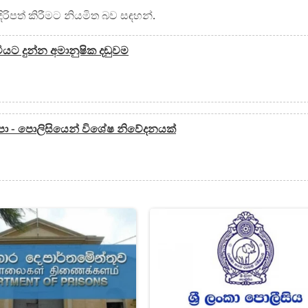
රිපත් කිරීමට නියමිත බව සඳහන්.
සුවියට දුන්න අමානුෂික දඬුවම
ා - පොලිසියෙන් විශේෂ නිවේදනයක්