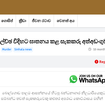
ගොසිප්
ක්‍රීඩා
ජීවන රටාව
වෙනත් අය
ලේච්ඡ විදිහට ඝාතනය කළ සැකකරු අත්අඩංග
Murder
Sinhala news
10 mont
Rep
බොල්ගොඩ පාලම ආසන්නයේ හිටපු බන්ධනාගාර නිලධාරියෙකු
වීමට සම්බන්ධ තවත් සැකකරුවෙකු කළුතර අපරාධ කොට්ඨාසය මඟින්