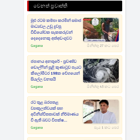
වෙනත් ප්‍රවෘත්ති
මුළු රටම කම්පා කරමින් සමාජ
මාධ්‍යවල උඩු දුවපු
වීඩියෝවක සැකකරුවන්
දෙදෙනෙකු අත්අඩංගුවට
Gagana
මිනිත්තු 27 කට පෙර
ජපානය අනතුරේ - ප්‍රචණ්ඩ
ඩොල්ෆින් සුළි කුණාටුව පැයට
කිලෝමීටර 198ක වේගයෙන්
සියල්ල වනසයි
Gagana
මිනිත්තු 43 කට පෙර
රට තුළ බරපතළ
ව්‍යාකූලත්වයක් සහ
අවිනිශ්චිතතාවක් නිර්මාණය
වී ඇති බවට විපක්ෂ
නායකගෙන් හඬක්
Gagana
පැය 1 කට පෙර