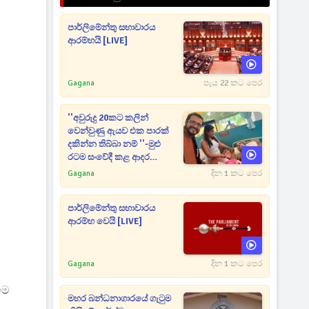
පාර්ලිමේන්තු සභාවාරය
ආරම්භයි [LIVE]
Gagana
පැය 22 කට පෙර
''අවුරුදු 20කට කලින්
වෙන්වුණු ඇයව එක පාරක්
දකින්න තිබ්බා නම් ''-මුළු
රටම සංවේදී කළ ආදර
අමරණීය මතකය
Gagana
දින 1 කට පෙර
පාර්ලිමේන්තු සභාවාරය
ආරම්භ වෙයි [LIVE]
Gagana
දින 1 කට පෙර
ීම
මහර බන්ධනාගාරයේ ගැටුම