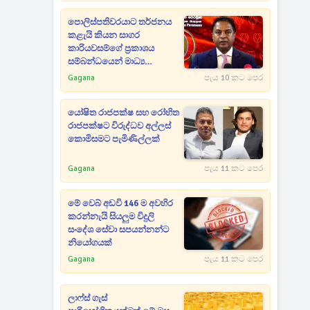
පොලිස්පතිවරයාට තර්ජනය
කළැයි කියන සාගර
කාරියවසම්ගේ ප්‍රකාශය
සම්බන්ධයෙන් මාධ්‍ය
ආයතනවලටත් නියෝගයක්
Gagana
පැය 10 කට පෙර
යෝෂිත රාජපක්ෂ සහ රෝහිත
රාජපක්ෂට විරුද්ධව අල්ලස්
කොමිසමට පැමිණිල්ලක්
Gagana
පැය 11 කට පෙර
මේ වෙබ් අඩවි 146 ම අවහිර
කරන්නැයි සියලුම විදුලි
සංදේශ සේවා සපයන්නන්ට
නියෝගයක්
Gagana
පැය 11 කට පෙර
ලාෆ්ස් ගැස්