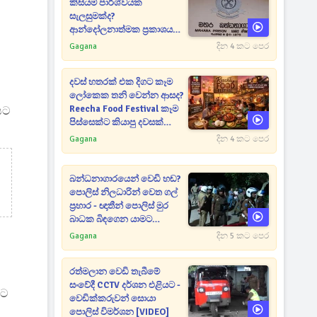
කිසියම් පාර්ශ්වයක
සැලසුමක්ද?
ආන්දෝලනාත්මක ප්‍රකාශයක්
එළියට [VIDEO]
Gagana
දින 4 කට පෙර
දවස් හතරක් එක දිගට කෑම
ලෝකෙක තනි වෙන්න ආසද?
Reecha Food Festival කෑම
යට
පිස්සෙක්ට කියාපු දවසක්
මෙන්න
Gagana
දින 4 කට පෙර
බන්ධනාගාරයෙන් වෙඩි හඬ?
පොලිස් නිලධාරින් වෙත ගල්
ප්‍රහාර - ඥාතීන් පොලිස් මුර
බාධක බිඳගෙන යාමට
උත්සාහයක [VIDEO]
Gagana
දින 5 කට පෙර
රත්මලාන වෙඩි තැබීමේ
සංවේදී CCTV දර්ශන එළියට -
කට
වෙඩික්කරුවන් සොයා
පොලිස් විමර්ශන [VIDEO]