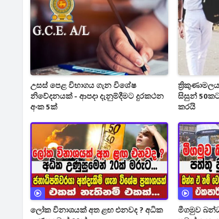
උසස් පෙළ විභාගය ගැන විශේෂ
ත්‍රිකුණාමල
නිවේදනයක් - ආපදා දැනුම්දීමට දුරකථන
සිසුන් 50ක
අංක 5ක්
කරයි
ලෝක විනාශයක් අත ළඟ එනවද ? අධික
මීගමුව බන්ධ