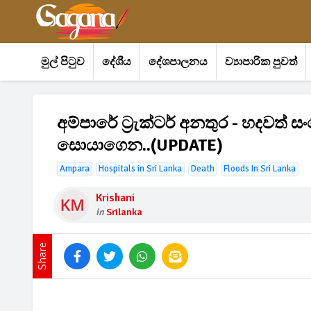
මුල් පිටුව
දේශීය
දේශපාලනය
ව්‍යාපාරික පුවත්
අම්පාරේ ට්‍රැක්ටර් අනතුර - හදවත් ස
සොයාගෙන..(UPDATE)
Ampara
Hospitals in Sri Lanka
Death
Floods In Sri Lanka
Krishani
in
Srilanka
Share