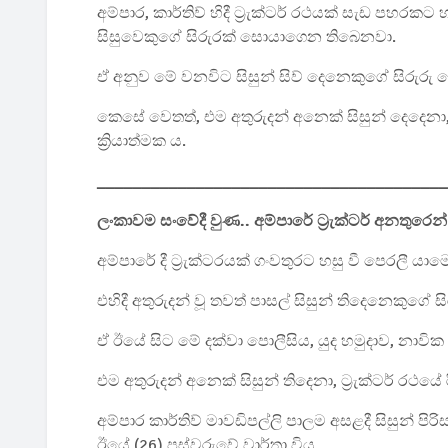
අම්පාර, කාර්තිව් හිදී ට්‍රැක්ටර් රථයක් සැඩ පහරක
සිසුවෙකුගේ සිරුරක් සොයාගෙන තිබෙනවා.
ඒ අනුව මේ වනවිට සිසුන් සිව් දෙනෙකුගේ සිරුර
කෙසේ වෙතත්, එම අතුරුදන් අනෙක් සිසුන් දෙදෙනා,
ක්‍රියාත්මක ය.
_______________________________________
ලංකාවම සංවේදී වුණ.. අම්පාරේ ට්‍රැක්ටර් අනතුරෙන
අම්පාරේ දී ට්‍රැක්ටරයක් ගංවතුරට හසු වී පෙරලී යාමෙ
එහිදී අතුරුදන් වූ තවත් පාසල් සිසුන් තිදෙනෙකුගේ
ඒ ඊයේ සිට මේ දක්වා පොලීසිය, යුද හමුදාව, නාවික 
එම අතුරුදන් අනෙක් සිසුන් තිදෙනා, ට්‍රැක්ටර් රථය
අම්පාර කාර්තිව් මාවඩිපල්ලි පාලම අසළදී සිසුන් පි
ඊයේ (26) පස්වරුවේ වාර්තා විය.