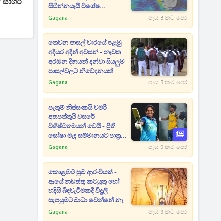
? සාගර
සිටින්නයැයි විශේෂ
නිවේදනයක්
Gagana
පැය 3 කට පෙර
තෙවන පාසල් වාරයේ පළමු
අදියර අදින් අවසන් - නැවත
අරඹන දිනයන් දන්වා සියලුම
පාසල්වලට නිවේදනයක්
Gagana
පැය 3 කට පෙර
පැතුම් නිස්සංකයි චමරි
අතපත්තුයි වසරේ
විශිෂ්ටතමයන් වෙයි - ප්‍රීති
ඝෝෂා මැද සම්මානයට පාත්‍ර
වෙයි
Gagana
පැය 9 කට පෙර
කොළඹට සුබ ආරංචියක් -
ආයේ නඩත්තු කටයුතු හෝ
හදිසි බිඳවැටීමකදී විදුලි
සැපයුමට බාධා වෙන්නේ නෑ
Gagana
පැය 9 කට පෙර