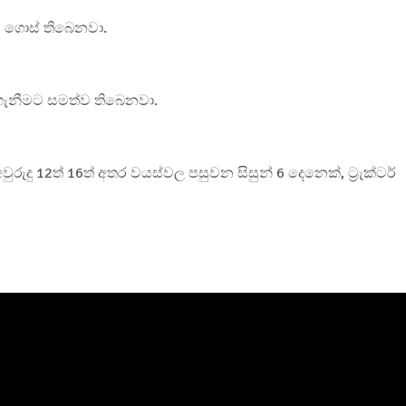
ෙන ගොස් තිබෙනවා.
ාගැනීමට සමත්ව තිබෙනවා.
ුදු 12ත් 16ත් අතර වයස්වල පසුවන සිසුන් 6 දෙනෙක්, ට්‍රැක්ටර්