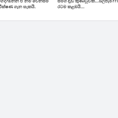
ාගේද?ඔන්න ඒ නම් වෙනස්ම
සමග දැඩි කුණාටුවක්...බලපෑම්??
පරීක්ෂණ ගැන සැකයි.
රටම කළඹයි...