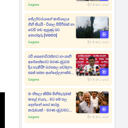
Gagana
දින 5 කට පෙර
ජේලර්වරයාගේ කාර්යාලය
ගිනි තියයි - විශාල පිපිරීමක් හා
වෙඩි හඬ ඇසුණු බව
තොරතුරු [VIDEO]
Gagana
දින 5 කට පෙර
රවී සෙනෙවිරත්නට හා ශානි
අබේසේකරට මරණ දඬුවම
දිය හැකියි? බරපතල චෝදනා
11ක් සමඟ ආන්දෝලනාත්මක
ප්‍රකාශයක් [VIDEO]
Gagana
දින 5 කට පෙර
මං හිතලා කිසිම මිනිමැරුමක්
කළේ නැහැ.. මට මේ පල
දෙන්නේ පෙර කරපු
කරුමයක් - මරණ දඬුවමට
කළින් කට ඇරපු පූජිත් හඬා
Gagana
දින 5 කට පෙර
වැටෙයි [VIDEO]