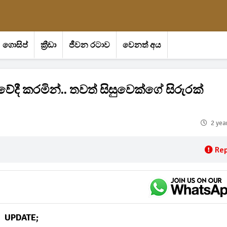
ගොසිප්
ක්‍රීඩා
ජීවන රටාව
වෙනත් අය
ංවේදී කරමින්.. තවත් සිසුවෙක්ගේ සිරුරක්
2 yea
Rep
UPDATE;