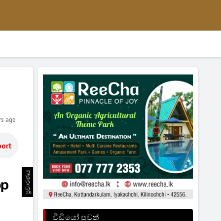
rs ago
ort
ප්‍රචාරණය
වීඩියෝ පුවත්