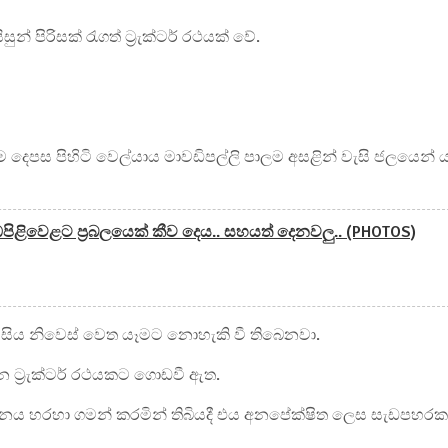
න් පිරිසක් රැගත් ට්‍රැක්ටර් රථයක් වේ.
ම දෙපස පිහිටි වෙල්යාය මාවඩිපල්ලි පාලම අසළින් වැසි ජලයෙන් 
වැඩපිළිවෙළට ප්‍රබලයෙක් කීව දෙය.. සහයත් දෙනවලු.. (PHOTOS)
්ට සිය නිවෙස් වෙත යෑමට නොහැකි වී තිබෙනවා.
න ට්‍රැක්ටර් රථයකට ගොඩවී ඇත.
 ස්ථානය හරහා ගමන් කරමින් තිබියදී එය අනපේක්ෂිත ලෙස සැඩපහර