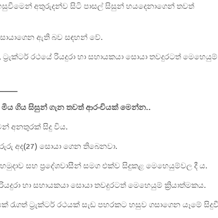
ට හසුවීමෙන් අතුරුදන්ව සිටි පාසල් සිසුන් හයදෙනාගෙන් තවත්
ු සොයාගෙන ඇති බව සඳහන් වේ.
 ට්‍රැක්ටර් රථයේ රියදුරා හා සහායකයා සොයා තවදුරටත් මෙහෙයුම්
____
් මිය ගිය සිසුන් ගැන තවත් ආරංචියක් මෙන්න..
න් අනතුරක් සිදු විය.
 සිරුරු අද(27) සොයා ගෙන තිබෙනවා.
හමුදාව සහ ප්‍රදේශවාසීන් සමග එක්ව සිදුකළ මෙහෙයුම්වල දී ය.
ේ රියදුරා හා සහායකයා සොයා තවදුරටත් මෙහෙයුම් ක්‍රියාත්මකය.
රිසක් රැගත් ට්‍රැක්ටර් රථයක් සැඩ පහරකට හසුව ගසාගෙන යෑමේ සිදුව