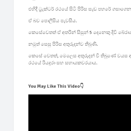
එහිදී ට්‍රැක්ටර් රථයේ සිටි පිරිස සැඩ පහරේ ගසාග
ඒ බව පොලීසිය පැවසීය.
කෙසේවෙතත් ඒ අතරින් සිසුන් 5 දෙනෙකු දිවි බේර
නමුත් සෙසු පිරිස අතුරුදන්ව තිබුණි.
කෙසේ වෙතත්, මෙලෙස අතුරුදන් වී තිබුණේ වයස අවුර
රථයේ රියදුරා සහ සහායකවරයාය.
You May Like This Video👇