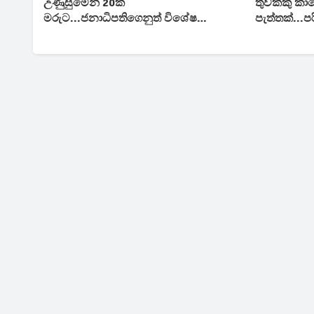
උණුසුමෙන් 20ක්
තුවක්කු ක
මරුට...ජනාධිපතිගෙනුත් විශේෂ
පැත්තක්...
ප්‍රකාශයක්