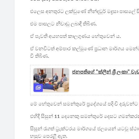
එලෙස අනතුරට ලක්වුණේ නින්දවූර් මද්‍රසා පාසලේ සිසු
එම පාසලට නිවාඩු ලබාදී තිබිණ.
ඒ පැවති අයහපත් කාලගුණය හේතුවෙන් ය.
ඒ වනවිටත් අම්පාර කල්මුණේ ප්‍රධාන මාර්ගය මෙන්
වී තිබිණ.
ජනපතිගේ "ක්ලීන් ශ්‍රී ලංකා" 
මේ හේතුවෙන් සමන්තුරේ ප්‍රදේශයේ පදිංචි දරුවන
එහිදී සිසුන් 11 දෙනෙකු සමන්තුරේ දෙසට ගමන්කර
සිසුන් රැගත් ට්‍රැක්ටරය මාර්ගයේ ජලයෙන් යටවූ
හසුව පෙරළී ඇත.