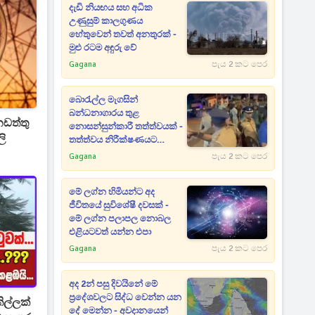
දැඩි නියඟය සහ අධික
උණුසුම් කාලගුණය
හේතුවෙන් තවත් අනතුරක් -
මුළු රටම අඳුරු වේ
Gagana
පැය 2 කට පෙර
බොරැල්ල මැගසින්
බන්ධනාගාරය තුළ
ඩත්තු
නොසන්සුන්කාරී තත්ත්වයක් -
ලි
තත්ත්වය නිරීක්ෂණයට
ඩ්‍රෝන යානා ද යොදවයි
Gagana
පැය 2 කට පෙර
මේ ලග්න හිමියන්ට අද
ජීවිතයේ සුවිශේෂී දවසක් -
මේ ලග්න පලාපල නොබල
එළියටවත් යන්න එපා
Gagana
පැය 2 කට පෙර
අද 2න් පසු දිවයිනේ මේ
ප්‍රදේශවලට සිද්ධ වෙන්න යන
ිල්ලක්
දේ මෙන්න - අවදානයෙන්