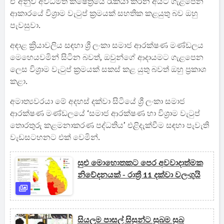
ඒ අනුව අවිධිමත් ක්ෂේත්‍රයේ රැකියා කරන අයට ගැළපෙන
ආකාරයේ විශ්‍රාම වැටුප් ක්‍රමයක් සහතික කළයුතු බව ඔහු
පැවසුවා.
අඳාළ ක්‍රියාවලිය සඳහා ශ්‍රී ලංකා සමාජ ආරක්ෂණ මණ්ඩලය
මෙහෙයවමින් සිටින බවත්, ඔවුන්ගේ ආදායමට ගැළපෙන
ලෙස විශ්‍රාම වැටුප් ක්‍රමයක් සකස් කළ යුතු බවත් ඔහු ප්‍රකාශ
කළා.
අමාත්‍යවරයා මේ අදහස් දක්වා සිටියේ ශ්‍රී ලංකා සමාජ
ආරක්ෂණ මණ්ඩලයේ ‘සමාජ ආරක්ෂණ හා විශ්‍රාම වැටුප්
තොරතුරු කළමනාකරණ පද්ධතිය’ එළිදැක්වීම සඳහා පැවැති
වැඩසටහනට එක් වෙමින්.
සුළු මොහොතකට පෙර අවවාදාත්මක
නිවේදනයක් - රාත්‍රී 11 දක්වා වලංගුයි
සියලුම පාසල් සිසුන්ට සුබම සුබ