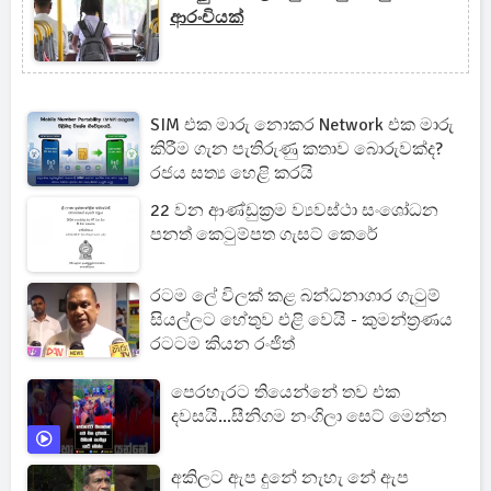
ආරංචියක්
SIM එක මාරු නොකර Network එක මාරු
කිරීම ගැන පැතිරුණු කතාව බොරුවක්ද?
රජය සත්‍ය හෙළි කරයි
22 වන ආණ්ඩුක්‍රම ව්‍යවස්ථා සංශෝධන
පනත් කෙටුම්පත ගැසට් කෙරේ
රටම ලේ විලක් කළ බන්ධනාගාර ගැටුම්
සියල්ලට හේතුව එළි වෙයි - කුමන්ත්‍රණය
රටටම කියන රංජිත්
පෙරහැරට තියෙන්නේ තව එක
දවසයි...සීනිගම නංගිලා සෙට් මෙන්න
අකිලට ඇප දුනේ නැහැ නේ ඇප