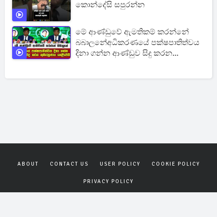
කොන්දේසි සපුරන්න
මේ ආණ්ඩුවේ ඇමතිකම් කරන්නේ
බබාලනේඅධිකරණයේ පක්ෂපාතිත්වය
දිනා ගන්න ආණ්ඩුව සිදු කරන
කුමන්ත්‍රණය හෙළිවෙයි
ABOUT
CONTACT US
USER POLICY
COOKIE POLICY
PRIVACY POLICY
Copyrights © 2026
Gagana News
. All rights reserved.