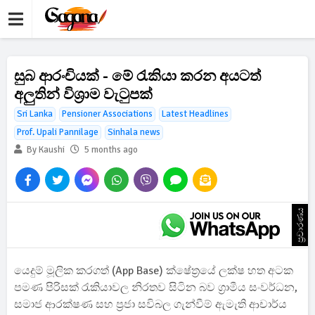
සුබ ආරංචියක් - මේ රැකියා කරන අයටත්
අලුතින් විශ්‍රාම වැටුපක්
Sri Lanka
Pensioner Associations
Latest Headlines
Prof. Upali Pannilage
Sinhala news
By Kaushi
5 months ago
ප්‍රචාරණය
යෙදුම් මූලික කරගත් (App Base) ක්ෂේත්‍රයේ ලක්ෂ හත අටක
පමණ පිරිසක් රැකියාවල නිරතව සිටින බව ග්‍රාමීය සංවර්ධන,
සමාජ ආරක්ෂණ සහ ප්‍රජා සවිබල ගැන්වීම් ඇමැති ආචාර්ය