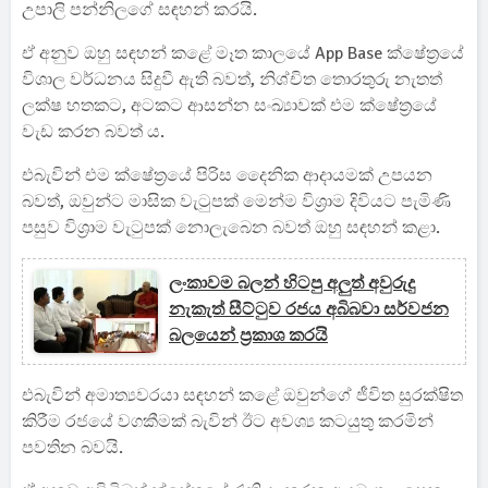
උපාලි පන්නිලගේ සඳහන් කරයි.
ඒ අනුව ඔහු සඳහන් කළේ මෑත කාලයේ App Base ක්ෂේත්‍රයේ
විශාල වර්ධනය සිදුවී ඇති බවත්, නිශ්චිත තොරතුරු නැතත්
ලක්ෂ හතකට, අටකට ආසන්න සංඛ්‍යාවක් එම ක්ෂේත්‍රයේ
වැඩ කරන බවත් ය.
එබැවින් එම ක්ෂේත්‍රයේ පිරිස දෛනික ආදායමක් උපයන
බවත්, ඔවුන්ට මාසික වැටුපක් මෙන්ම විශ්‍රාම දිවියට පැමිණි
පසුව විශ්‍රාම වැටුපක් නොලැබෙන බවත් ඔහු සඳහන් කළා.
ලංකාවම බලන් හිටපු අලුත් අවුරුදු
නැකැත් සීට්ටුව රජය අබිබවා සර්වජන
බලයෙන් ප්‍රකාශ කරයි
එබැවින් අමාත්‍යවරයා සඳහන් කළේ ඔවුන්ගේ ජීවිත සුරක්ෂිත
කිරීම රජයේ වගකීමක් බැවින් ඊට අවශ්‍ය කටයුතු කරමින්
පවතින බවයි.