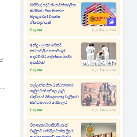
ඩිජිටල් පද්ධති යාවත්කාලීන
කිරීමක් නිසා මහජන
බැංකුවෙන් විශේෂ
නිවේදනයක්
Gagana
පැය 5 කට පෙර
ඉන්දු - ලංකා ටෙස්ට්
තරගාවලිය නොමිලේ
නැරඹීමට ප්‍රේක්ෂකයින්ට
ස්
අවස්ථාව
Gagana
පැය 7 කට පෙර
පල්ලන්සේන බන්ධනාගාර
ගැටුමෙන් තුවාල ලැබූ
රැඳවියන් 28දෙනෙකු වැලිකඩ
බන්ධනාගාර රෝහලට
Gagana
පැය 7 කට පෙර
විගණකාධිපතිවරියගේ
වැටුපට පාර්ලිමේන්තු මුදල්