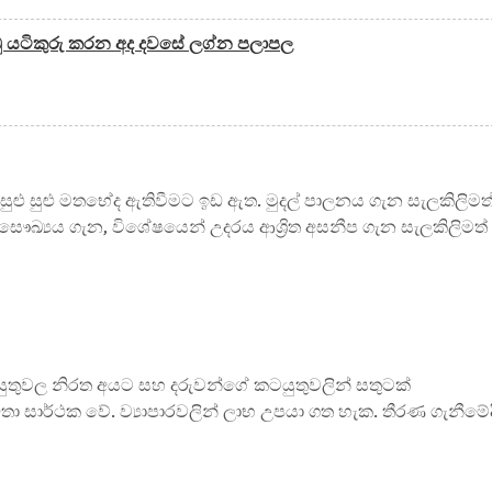
ු යටිකුරු කරන අද දවසේ ලග්න පලාපල
ේ සුළු සුළු මතභේද ඇතිවීමට ඉඩ ඇත. මුදල් පාලනය ගැන සැලකිලිමත
සෞඛ්‍යය ගැන, විශේෂයෙන් උදරය ආශ්‍රිත අසනීප ගැන සැලකිලිමත්
යුතුවල නිරත අයට සහ දරුවන්ගේ කටයුතුවලින් සතුටක්
තා සාර්ථක වේ. ව්‍යාපාරවලින් ලාභ උපයා ගත හැක. තීරණ ගැනීමේද