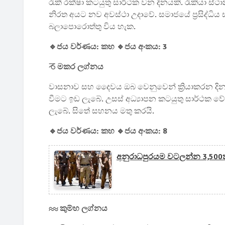
රැකී රක්ෂා කටයුතු සාර්ථක වන දිනයකි. රැකියා ස්
නිරත අයට නව අවස්ථා උදාවේ. සමාජයේ ප්‍රසිද්ධිය 
බලාපොරොත්තු විය හැක.
🔹ජය වර්ණය: කහ 🔹ජය අංකය: 3
♑ මකර ලග්නය
වාසනාව සහ දෛවය ඔබ වෙනුවෙන් ක්‍රියාකරන ද
වීමට ඉඩ ලැබේ. උසස් අධ්‍යාපන කටයුතු සාර්ථක වේ
ලැබේ. සිතේ සහනය මතු කරයි.
🔹ජය වර්ණය: කහ 🔹ජය අංකය: 8
අනුරාධපුරයම වටලන්න 3,500ක
♒ කුම්භ ලග්නය