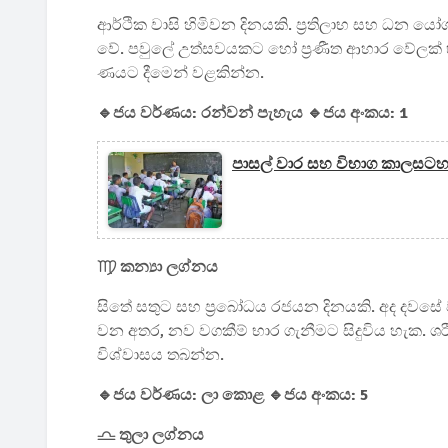
ආර්ථික වාසි හිමිවන දිනයකි. ප්‍රතිලාභ සහ ධන
වේ. පවුලේ උත්සවයකට හෝ ප්‍රණීත ආහාර වේලක් භු
ණයට දීමෙන් වළකින්න.
🔹ජය වර්ණය: රන්වන් පැහැය 🔹ජය අංකය: 1
පාසල් වාර සහ විභාග කාලසටහන
♍ කන්‍යා ලග්නය
සිතේ සතුට සහ ප්‍රබෝධය රජයන දිනයකි. අද දවසේ
වන අතර, නව වගකීම් භාර ගැනීමට සිදුවිය හැක. ශ
විශ්වාසය තබන්න.
🔹ජය වර්ණය: ලා කොළ 🔹ජය අංකය: 5
♎ තුලා ලග්නය