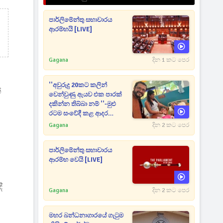
පාර්ලිමේන්තු සභාවාරය
ආරම්භයි [LIVE]
Gagana
දින 1 කට පෙර
''අවුරුදු 20කට කලින්
්
වෙන්වුණු ඇයව එක පාරක්
දකින්න තිබ්බා නම් ''-මුළු
රටම සංවේදී කළ ආදර
අමරණීය මතකය
Gagana
දින 2 කට පෙර
පාර්ලිමේන්තු සභාවාරය
ආරම්භ වෙයි [LIVE]
ී
Gagana
දින 2 කට පෙර
මහර බන්ධනාගාරයේ ගැටුම