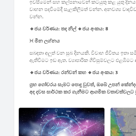
ඉවසීමෙන් සහ කල්පනාවෙන් කටයුතු කළ යුතු දිනයක
වාහන පදවීමේදී සැලකිලිමත් වන්න. අනවශ්‍ය වාදවි
වන්න.
🔹ජය වර්ණය: තද නිල් 🔹ජය අංකය: 8
♓ මීන ලග්නය
සබඳතා අලුත් වන සුබ දිනයකි. විවාහ ජීවිතය ඉතා ස
ඇතිවීමට ඉඩ ඇත. ව්‍යාපාරික ගිවිසුම්වලට එළඹීමට අද
🔹ජය වර්ණය: රන්වන් කහ 🔹ජය අංකය: 3
ග්‍රහ ගෝචරය සැමට පොදු වුවත්, ඔබේ උපන් කේන්දර
අද දවස සාර්ථක කර ගැනීමට ආගමික වතාවත්වලට 