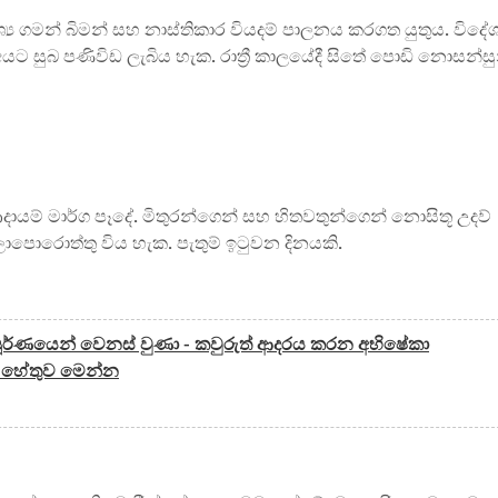
‍ය ගමන් බිමන් සහ නාස්තිකාර වියදම් පාලනය කරගත යුතුය. විදේ
 සුබ පණිවිඩ ලැබිය හැක. රාත්‍රී කාලයේදී සිතේ පොඩි නොසන්සු
ආදායම් මාර්ග පෑදේ. මිතුරන්ගෙන් සහ හිතවතුන්ගෙන් නොසිතූ උදව්
ාපොරොත්තු විය හැක. පැතුම් ඉටුවන දිනයකි.
ම්පූර්ණයෙන් වෙනස් වුණා - කවුරුත් ආදරය කරන අභිෂේකා
 හේතුව මෙන්න