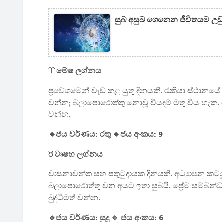
සුබ අසුබ ගෙනෙන ජීවිතයම උඩ
♈ මේෂ ලග්නය
ප්‍රවේශමෙන් වැඩ කළ යුතු දිනයකි. රැකියා ස්ථානය
වන්න; බලාපොරොත්තු නොවූ වියදම් මතු විය හැක. 
වන්න.
🔹ජය වර්ණය: රතු 🔹ජය අංකය: 9
♉ වෘෂභ ලග්නය
වාසනාවන්ත සහ සතුටුදායක දිනයකි. අධ්‍යාපන කට
බලාපොරොත්තු වන අයට ඉතා සුබයි. ප්‍රේම සම්බන්ධ
බුද්ධිමත් වන්න.
🔹ජය වර්ණය: සුදු 🔹 ජය අංකය: 6