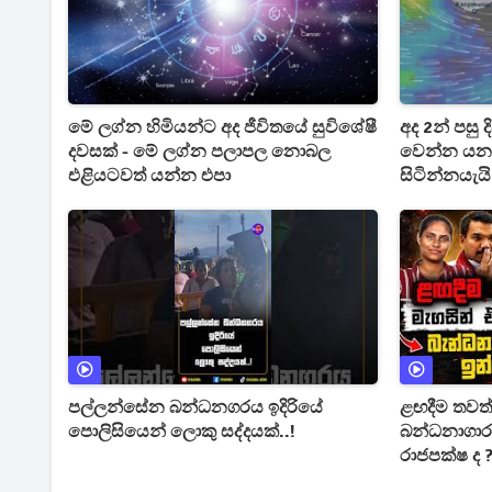
මේ ලග්න හිමියන්ට අද ජීවිතයේ සුවිශේෂී
අද 2න් පසු 
දවසක් - මේ ලග්න පලාපල නොබල
වෙන්න යන 
එළියටවත් යන්න එපා
සිටින්නයැය
පල්ලන්සේන බන්ධනගරය ඉදිරියේ
ළඟදීම තවත්
පොලිසියෙන් ලොකු සද්දයක්..!
බන්ධනාගාර 
රාජපක්ෂ ද 