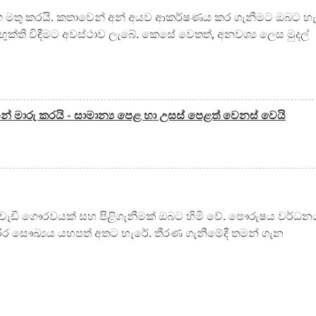
 යෝග මතු කරයි. කතාවෙන් අන් අයව ආකර්ෂණය කර ගැනීමට ඔබට හැ
ක්ති විඳීමට අවස්ථාව ලැබේ. කෙසේ වෙතත්, අනවශ්‍ය ලෙස මුදල්
් මාරු කරයි - සාමාන්‍ය පෙළ හා උසස් පෙළත් වෙනස් වෙයි
 වැඩි ගෞරවයක් සහ පිළිගැනීමක් ඔබට හිමි වේ. පෞරුෂය වර්ධන
රීර සෞඛ්‍යය යහපත් අතට හැරේ. තීරණ ගැනීමේදී තමන් ගැන