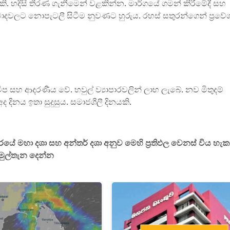
ි. හදිසි තීරණ ගැනීමෙන් වළකින්න. මාර්ගයේ ගමන් කිරීමේදී සහ
වාදවලට නොපැටලී සිටීම නුවණට හුරුය. රහස් සතුරන්ගෙන් ප්‍රවේ
මීප සහ ආදරණීය වේ. හවුල් ව්‍යාපාරවලින් ලාභ ලැබේ. නව මිතුදම්
 දිනය ඉතා සුදුසුය. සමාජශීලී දිනයකි.
යේ මහා දශා සහ අන්තර් දශා අනුව මෙහි ප්‍රතිඵල වෙනස් විය හැක
මුල්තැන දෙන්න