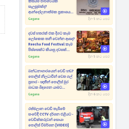
කිසියම් පාර්ශ්වයක
සැලසුමක්ද?
ආන්දෝලනාත්මක ප්‍රකාශයක්
එළියට [VIDEO]
Gagana
දින 5 කට පෙර
දවස් හතරක් එක දිගට කෑම
ලෝකෙක තනි වෙන්න ආසද?
Reecha Food Festival කෑම
පිස්සෙක්ට කියාපු දවසක්
මෙන්න
Gagana
දින 5 කට පෙර
බන්ධනාගාරයෙන් වෙඩි හඬ?
පොලිස් නිලධාරින් වෙත ගල්
ප්‍රහාර - ඥාතීන් පොලිස් මුර
බාධක බිඳගෙන යාමට
උත්සාහයක [VIDEO]
Gagana
දින 6 කට පෙර
රත්මලාන වෙඩි තැබීමේ
සංවේදී CCTV දර්ශන එළියට -
වෙඩික්කරුවන් සොයා
පොලිස් විමර්ශන [VIDEO]