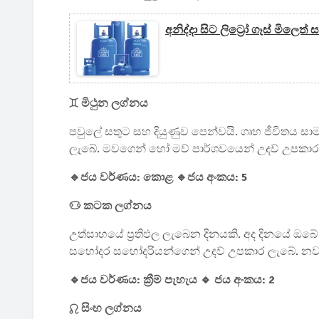
අනිද්දා සිට ලිට්‍රෝ ගෑස් මිලෙ
♊ මිථුන ලග්නය
පවුලේ සතුට සහ දියුණුව පෙන්වයි. ගෘහ ජීවිතය සාමක
ලැබේ. මවගෙන් හෝ මව් පාර්ශවයෙන් උදව් උපකාර හ
🔹ජය වර්ණය: කොළ 🔹ජය අංකය: 5
♋ කටක ලග්නය
උත්සාහයේ ප්‍රතිඵල ලැබෙන දිනයකි. අද දිනයේ ඔබ
සහෝදර සහෝදරියන්ගෙන් උදව් උපකාර ලැබේ. නව අදහස
🔹ජය වර්ණය: ක්‍රීම් පැහැය 🔹 ජය අංකය: 2
♌ සිංහ ලග්නය