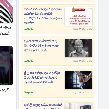
සයිබර් තර්ජනවලින් ආරක්ෂා
වෙන්න මහජනතාවට
දැනුම්දීමක් - මාර්ගෝපදේශය
මෙන්න
ක් නිසා
Gagana
පැය 9 කට පෙර
දනයක්
දැයට මහත් සේවයක් කළ
මහාචාර්ය විමල් දිසානායක
අභාවප්‍රාප්ත වෙයි
Gagana
පැය 9 කට පෙර
ශ්‍රී ලංකා අත්අඩංගුවේ ඉන්දීය
ධීවරයින් 27ක් - ජයිශංකර්
ලෝක් සභාවේදී කියයි
 හැටි
Gagana
පැය 9 කට පෙර
ඇඟිලි සලකුණටත් හොරෙන්