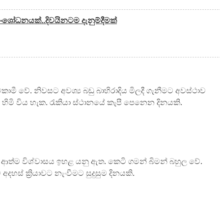
ත් සංශෝධනයක්..දිවයිනටම දැනුම්දීමක්
ාමී වේ. නිවසට අවශ්‍ය බඩු බාහිරාදිය මිලදී ගැනීමට අවස්ථාව
ිමි විය හැක. රැකියා ස්ථානයේ කැපී පෙනෙන දිනයකි.
ේ ආත්ම විශ්වාසය ඉහළ යනු ඇත. කෙටි ගමන් බිමන් බහුල වේ.
් ක්‍රියාවට නැංවීමට සුදුසුම දිනයකි.