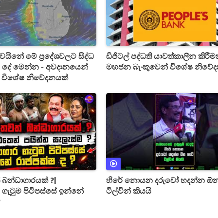
දිවයිනේ මේ ප්‍රදේශවලට සිද්ධ
ඩිජිටල් පද්ධති යාවත්කාලීන කිරීම
දේ මෙන්න - අවදානයෙන්
මහජන බැංකුවෙන් විශේෂ නිවේ
ි විශේෂ නිවේදනයක්
 බන්ධාගාරයක් ?|
හිරේ නොයන දරුවෝ හදන්න ඕන
ගැටුම පිටිපස්සේ ඉන්නේ
ටිල්වින් කියයි
?