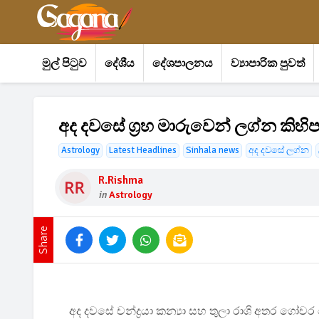
මුල් පිටුව
දේශීය
දේශපාලනය
ව්‍යාපාරික පුවත්
අද දවසේ ග්‍රහ මාරුවෙන් ලග්න ක
Astrology
Latest Headlines
Sinhala news
අද දවසේ ලග්න
R.rishma
in
Astrology
Share
අද දවසේ චන්ද්‍රයා කන්‍යා සහ තුලා රාශි අතර ගෝචර