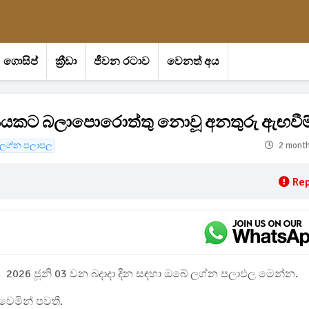
ගොසිප්
ක්‍රීඩා
ජීවන රටාව
වෙනත් අය
ිහිපයකට බලාපොරොත්තු නොවූ අනතුරු ඇඟවීම
ලග්න පලාපල
2 mont
Rep
2026 ජූනි 03 වන බදාදා දින සඳහා ඔබේ ලග්න පලාඵල මෙන්න.
 වෙමින් පවතී.