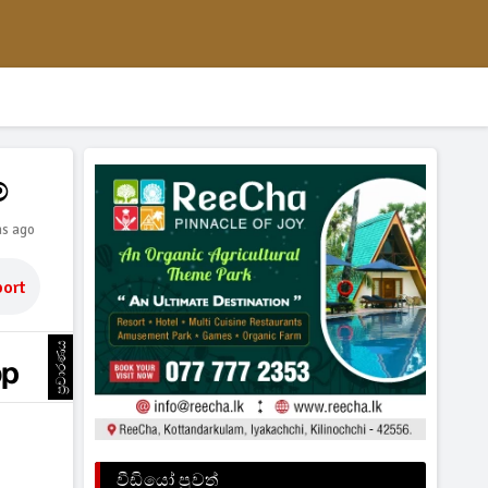
්
hs ago
ort
ප්‍රචාරණය
වීඩියෝ පුවත්