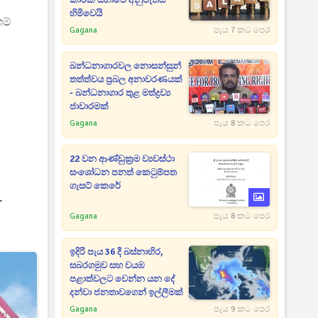
කාරක සභාවේ අනුමැතිය
හිමිවෙයි
ශම්
Gagana
පැය 7 කට පෙර
බන්ධනාගාරවල නොසන්සුන්
තත්ත්වය ප්‍රබල අනාවරණයක්
- බන්ධනාගාර තුළ මත්ද්‍රව්‍ය
ජාවාරමක්
Gagana
පැය 8 කට පෙර
22 වන ආණ්ඩුක්‍රම ව්‍යවස්ථා
සංශෝධන පනත් කෙටුම්පත
ගැසට් කෙරේ
.
Gagana
පැය 8 කට පෙර
ඉදිරි පැය 36 දී බස්නාහිර,
සබරගමුව සහ වයඹ
පළාත්වලට වෙන්න යන දේ
දන්වා ජනතාවගෙන් ඉල්ලීමක්
Gagana
පැය 9 කට පෙර