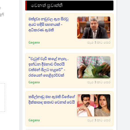
වෙනත් ප්‍රවෘත්ති
ශ
න්
මත්ද්‍රව්‍ය නඩුවල ඇප සිරවූ
අයට හදිසි සහනයක් -
අධිකරණ ඇමති
Gagana
පැය 3 කට පෙර
"වැටුප් වැඩි කළේ නැහැ..
ඉන්ධන දීමනාව විතරයි
වත්මන් මිලට හැදුවේ" -
රජයෙන් හෙළිදරව්වක්
Gagana
පැය 3 කට පෙර
තමිල්නාඩු මහ ඇමති විජේගේ
දික්කසාද කතාව වෙනස් වෙයි
Gagana
පැය 3 කට පෙර