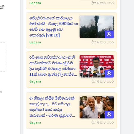
Gagana
දින 6 කට පෙර
කි
ජේලර්වරයාගේ කාර්යාලය
ගිනි තියයි - විශාල පිපිරීමක් හා
වෙඩි හඬ ඇසුණු බව
තොරතුරු [VIDEO]
Gagana
දින 6 කට පෙර
රවී සෙනෙවිරත්නට හා ශානි
අබේසේකරට මරණ දඬුවම
දිය හැකියි? බරපතල චෝදනා
11ක් සමඟ ආන්දෝලනාත්මක
ප්‍රකාශයක් [VIDEO]
Gagana
දින 6 කට පෙර
ය
මං හිතලා කිසිම මිනිමැරුමක්
කළේ නැහැ.. මට මේ පල
දෙන්නේ පෙර කරපු
කරුමයක් - මරණ දඬුවමට
කළින් කට ඇරපු පූජිත් හඬා
Gagana
දින 6 කට පෙර
වැටෙයි [VIDEO]