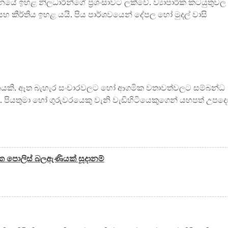
ථානයේ ඉහළ නිලධාරීන්ගේ ප්‍රශංසාවට ලක්වේ. ව්‍යාපාරික කටයුතුවල
සහ කීර්තිය ඉහළ යයි. පිය පාර්ශවයෙන් දේපල හෝ මුදල් වාසි
ිනයකි. ඈත බැහැර සංචාරවලට හෝ ආගමික වතාවත්වලට සම්බන්ධ
. පියතුමා හෝ ගුරුවරයෙකු වැනි වැඩිහිටියෙකුගෙන් යහපත් උපදෙ
 පොලිස් බලඇණියක් සූදානම්