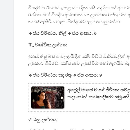
වියදම් පාර්ශවය ඉහළ යන දිනයකි. අද දිනයේ අනවශ්
රැකියා හෝ විදේශ අධ්‍යාපනය බලාපොරොත්තු වන අයට
බවක් ඇතිවිය හැක. පින්දහම්වලට යොමුවන්න.
🔹ජය වර්ණය: නිල් 🔹ජය අංකය: 6
♏ වෘශ්චික ලග්නය
ඉතාමත් සුබ සහ ඵලදායී දිනයකි. විවිධ මාර්ගවලින් 
උපකාර හිමිවේ. රැකියාවේ උසස්වීම් හෝ ඇගයීම් බල
🔹ජය වර්ණය: තද රතු 🔹ජය අංකය: 9
අප්‍රේල් මාසේ මගේ ජීවිතය ස
කලාවෙන් තාවකාලිකව සමුගනී
♐ ධනු ලග්නය