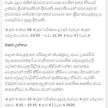
හැක. මූල්‍ය අතින් ස්ථාවර මට්ටමක පවතින අතර නිවසේ
උත්සව ශ්‍රීයක් ඇතිවන දිනයකි. ආදරණීයයන් සමග අදහස්
හුවමාරුව සාර්ථක වන අතර ව්‍යායාම සහ ක්‍රීඩා කටයුතුවලට
යොමුවීමට සුදුසු දිනයකි.
🔹සුභ අංකය: 08 🔹සුභ වර්ණය: ලා දම් පැහැය 🔹සුභ
වේලාව: පෙ.ව. 10.30 – ප.ව. 12.30 🔹අය: 9 | වැය: 4
මකර ලග්නය
පාලන කටයුතු සහ පරිපාලන ක්ෂේත්‍රවල අයට උසස්වීම්
බලාපොරොත්තු විය හැකි අතර ව්‍යාපාරික ගනුදෙනුවලදී
ලේඛන කටයුතු පිළිබඳ සැලකිලිමත් වන්න. අනාගතය
වෙනුවෙන් ඉතිරි කිරීම් ආරම්භ කිරීමට හොඳම දිනයක් වන
අතර පවුලේ වැඩිහිටියන්ගේ ආශිර්වාදය හිමිවේ. පැරණි
මිතුරන් සමග සබඳතා අලුත් වන අතර මානසික ආතතිය අවම
කරගැනීමට සංගීතයට සවන් දෙන්න.
🔹සුභ අංකය: 12 🔹සුභ වර්ණය: දුඹුරු පැහැය 🔹සුභ වේලාව:
පෙ.ව. 8.15 – 10.15 🔹අය: 6 | වැය: 4 2026