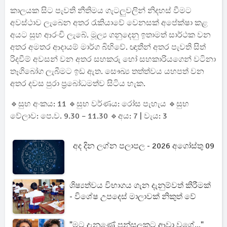
කාලයක සිට පැවති නීතිමය ගැටලුවලින් නිදහස් වීමට
අවස්ථාව ලැබෙන අතර රැකියාවේ වෙනසක් අපේක්ෂා කළ
අයට සුභ ආරංචි ලැබේ. මූල්‍ය ගනුදෙනු ඉතාමත් සාර්ථක වන
අතර අමතර ආදායම් මාර්ග බිහිවේ. ඥාතීන් අතර පැවති සිත්
රිදවීම් අවසන් වන අතර සහකරු හෝ සහකාරියගෙන් වටිනා
තෑගිබෝග ලැබීමට ඉඩ ඇත. සෞඛ්‍ය තත්ත්වය යහපත් වන
අතර දවස පුරා ප්‍රබෝධමත්ව සිටිය හැක.
🔹සුභ අංකය: 11 🔹සුභ වර්ණය: රෝස පැහැය 🔹සුභ
වේලාව: පෙ.ව. 9.30 – 11.30 🔹අය: 7 | වැය: 3
අද දින ලග්න පලාපල - 2026 අගෝස්තු 09
ශිෂ්‍යත්වය විභාගය ගැන දැනුම්වත් කිරීමක්
- විශේෂ උපදෙස් මාලාවක් නිකුත් වේ
"මට දැනුණේ පන්සලකට ආවා වගේ..."