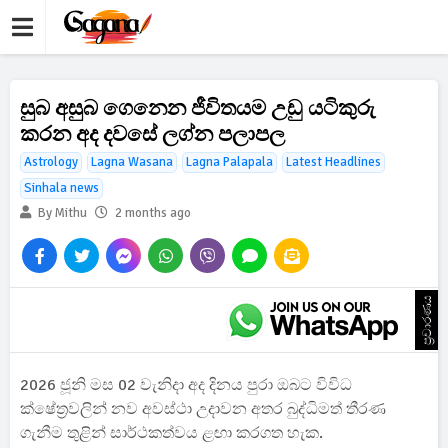
සුබ අසුබ ගෙනෙන ජීවිතයම උඩු යටිකුරු
කරන අද දවසේ ලග්න පලාපල
Astrology
Lagna Wasana
Lagna Palapala
Latest Headlines
Sinhala news
By Mithu
2 months ago
ප්‍රචාරණය
2026 ජූනි මස 02 වැනිදා අද දිනය පුරා ඔබට විවිධ
ක්ෂේත්‍රවලින් නව අවස්ථා උදාවන අතර බුද්ධිමත් තීරණ
ගැනීම තුළින් සාර්ථකත්වය ළඟා කරගත හැක.