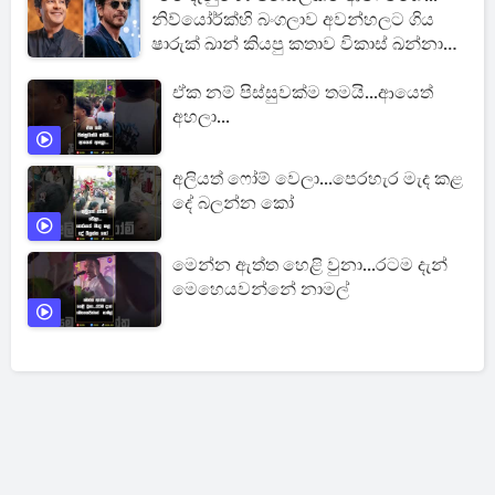
නිව්යෝර්ක්හි බංගලාව අවන්හලට ගිය
ෂාරුක් ඛාන් කියපු කතාව විකාස් ඛන්නා
හෙළි කරයි
ඒක නම් පිස්සුවක්ම තමයි...ආයෙත්
අහලා...
අලියත් ෆෝම් වෙලා...පෙරහැර මැද කළ
දේ බලන්න කෝ
මෙන්න ඇත්ත හෙළි වුනා...රටම දැන්
මෙහෙයවන්නේ නාමල්