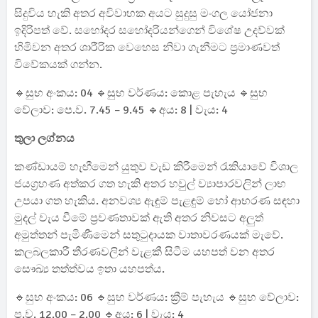
සිදුවිය හැකි අතර අවිවාහක අයට සුදුසු මංගල යෝජනා
ඉදිරිපත් වේ. සහෝදර සහෝදරියන්ගෙන් විශේෂ උදව්වක්
හිමිවන අතර ශාරීරික වෙහෙස නිවා ගැනීමට ප්‍රමාණවත්
විවේකයක් ගන්න.
🔹සුභ අංකය: 04 🔹සුභ වර්ණය: කොළ පැහැය 🔹සුභ
වේලාව: පෙ.ව. 7.45 – 9.45 🔹අය: 8 | වැය: 4
තුලා ලග්නය
කණ්ඩායම් හැඟීමෙන් යුතුව වැඩ කිරීමෙන් රැකියාවේ විශාල
ජයග්‍රහණ අත්කර ගත හැකි අතර හවුල් ව්‍යාපාරවලින් ලාභ
උපයා ගත හැකිය. අනවශ්‍ය ඇඳුම් පැළඳුම් හෝ ආභරණ සඳහා
මුදල් වැය වීමේ ප්‍රවණතාවක් ඇති අතර නිවසට අලුත්
අමුත්තන් පැමිණීමෙන් සතුටුදායක වාතාවරණයක් මැවේ.
කලබලකාරී තීරණවලින් වැළකී සිටීම යහපත් වන අතර
සෞඛ්‍ය තත්ත්වය ඉතා යහපත්ය.
🔹සුභ අංකය: 06 🔹සුභ වර්ණය: ක්‍රීම් පැහැය 🔹සුභ වේලාව:
ප.ව. 12.00 – 2.00 🔹අය: 6 | වැය: 4