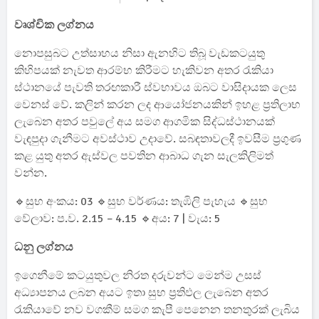
වෘශ්චික ලග්නය
නොපසුබට උත්සාහය නිසා ඇනහිට තිබූ වැඩකටයුතු
කිහිපයක් නැවත ආරම්භ කිරීමට හැකිවන අතර රැකියා
ස්ථානයේ පැවති තරඟකාරී ස්වභාවය ඔබට වාසිදායක ලෙස
වෙනස් වේ. කලින් කරන ලද ආයෝජනයකින් ඉහළ ප්‍රතිලාභ
ලැබෙන අතර පවුලේ අය සමග ආගමික සිද්ධස්ථානයක්
වැඳපුදා ගැනීමට අවස්ථාව උදාවේ. සබඳතාවලදී ඉවසීම ප්‍රගුණ
කළ යුතු අතර ඇස්වල පවතින ආබාධ ගැන සැලකිලිමත්
වන්න.
🔹සුභ අංකය: 03 🔹සුභ වර්ණය: තැඹිලි පැහැය 🔹සුභ
වේලාව: ප.ව. 2.15 – 4.15 🔹අය: 7 | වැය: 5
ධනු ලග්නය
ඉගෙනීමේ කටයුතුවල නිරත දරුවන්ට මෙන්ම උසස්
අධ්‍යාපනය ලබන අයට ඉතා සුභ ප්‍රතිඵල ලැබෙන අතර
රැකියාවේ නව වගකීම් සමග කැපී පෙනෙන තනතුරක් ලැබිය