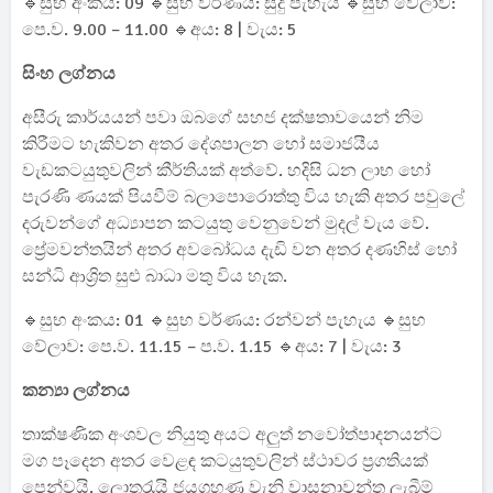
🔹සුභ අංකය: 09 🔹සුභ වර්ණය: සුදු පැහැය 🔹සුභ වේලාව:
පෙ.ව. 9.00 – 11.00 🔹අය: 8 | වැය: 5
සිංහ ලග්නය
අසීරු කාර්යයන් පවා ඔබගේ සහජ දක්ෂතාවයෙන් නිම
කිරීමට හැකිවන අතර දේශපාලන හෝ සමාජයීය
වැඩකටයුතුවලින් කීර්තියක් අත්වේ. හදිසි ධන ලාභ හෝ
පැරණි ණයක් පියවීම් බලාපොරොත්තු විය හැකි අතර පවුලේ
දරුවන්ගේ අධ්‍යාපන කටයුතු වෙනුවෙන් මුදල් වැය වේ.
ප්‍රේමවන්තයින් අතර අවබෝධය දැඩි වන අතර දණහිස් හෝ
සන්ධි ආශ්‍රිත සුළු බාධා මතු විය හැක.
🔹සුභ අංකය: 01 🔹සුභ වර්ණය: රන්වන් පැහැය 🔹සුභ
වේලාව: පෙ.ව. 11.15 – ප.ව. 1.15 🔹අය: 7 | වැය: 3
කන්‍යා ලග්නය
තාක්ෂණික අංශවල නියුතු අයට අලුත් නවෝත්පාදනයන්ට
මග පෑදෙන අතර වෙළඳ කටයුතුවලින් ස්ථාවර ප්‍රගතියක්
පෙන්වයි. ලොතරැයි ජයග්‍රහණ වැනි වාසනාවන්ත ලැබීම්