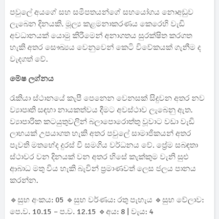
පවුලේ අයගේ සහ සමීපතයන්ගේ සහයෝගය නොඅඩුව
ලැබෙන දිනයකි. මූල්‍ය කළමනාකරණය කෙරෙහි වැඩි
අවධානයක් යොමු කිරීමෙන් අනාගතය සුරක්ෂිත කරගත
හැකි අතර සෞඛ්‍යය වෙනුවෙන් කෙටි විවේකයක් ගැනීම ද
වැදගත් වේ.
මේෂ ලග්නය
රැකියා ස්ථානයේ කැපී පෙනෙන වෙනසක් සිදුවන අතර නව
ව්‍යාපෘති සඳහා නායකත්වය දීමට අවස්ථාව ලැබෙනු ඇත.
ව්‍යාපාරික කටයුතුවලින් බලාපොරොත්තු වූවාට වඩා වැඩි
ලාභයක් උපයාගත හැකි අතර පවුලේ සාමාජිකයන් අතර
පැවති මතභේද දුරස් වී සමගිය වර්ධනය වේ. ප්‍රේම සබඳතා
ස්ථාවර වන දිනයක් වන අතර හිසේ කැක්කුම වැනි සුළු
ආබාධ මතු විය හැකි බැවින් ප්‍රමාණවත් ලෙස ජලය පානය
කරන්න.
🔹සුභ අංකය: 05 🔹සුභ වර්ණය: රතු පැහැය 🔹සුභ වේලාව:
පෙ.ව. 10.15 – ප.ව. 12.15 🔹අය: 8 | වැය: 4