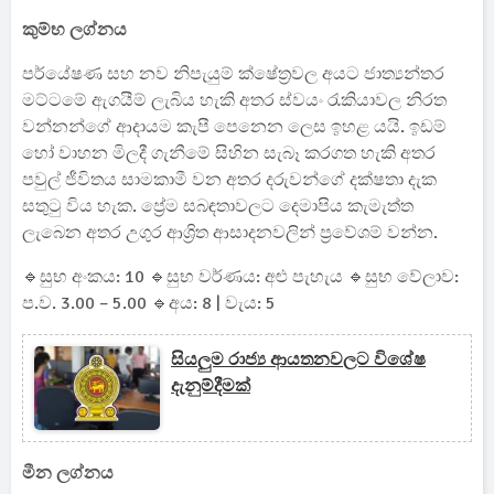
කුම්භ ලග්නය
පර්යේෂණ සහ නව නිපැයුම් ක්ෂේත්‍රවල අයට ජාත්‍යන්තර
මට්ටමේ ඇගයීම් ලැබිය හැකි අතර ස්වයං රැකියාවල නිරත
වන්නන්ගේ ආදායම කැපී පෙනෙන ලෙස ඉහළ යයි. ඉඩම්
හෝ වාහන මිලදී ගැනීමේ සිහින සැබෑ කරගත හැකි අතර
පවුල් ජීවිතය සාමකාමී වන අතර දරුවන්ගේ දක්ෂතා දැක
සතුටු විය හැක. ප්‍රේම සබඳතාවලට දෙමාපිය කැමැත්ත
ලැබෙන අතර උගුර ආශ්‍රිත ආසාදනවලින් ප්‍රවේශම් වන්න.
🔹සුභ අංකය: 10 🔹සුභ වර්ණය: අළු පැහැය 🔹සුභ වේලාව:
ප.ව. 3.00 – 5.00 🔹අය: 8 | වැය: 5
සියලුම රාජ්‍ය ආයතනවලට විශේෂ
දැනුම්දීමක්
මීන ලග්නය