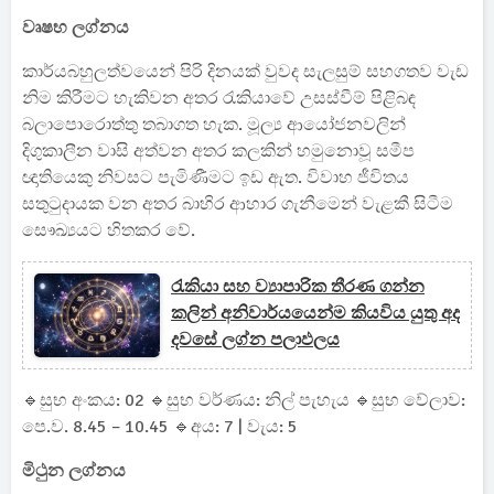
වෘෂභ ලග්නය
කාර්යබහුලත්වයෙන් පිරි දිනයක් වුවද සැලසුම් සහගතව වැඩ
නිම කිරීමට හැකිවන අතර රැකියාවේ උසස්වීම් පිළිබඳ
බලාපොරොත්තු තබාගත හැක. මූල්‍ය ආයෝජනවලින්
දිගුකාලීන වාසි අත්වන අතර කලකින් හමුනොවූ සමීප
ඥාතියෙකු නිවසට පැමිණීමට ඉඩ ඇත. විවාහ ජීවිතය
සතුටුදායක වන අතර බාහිර ආහාර ගැනීමෙන් වැළකී සිටීම
සෞඛ්‍යයට හිතකර වේ.
රැකියා සහ ව්‍යාපාරික තීරණ ගන්න
කලින් අනිවාර්යයෙන්ම කියවිය යුතු අද
දවසේ ලග්න පලාඵලය
🔹සුභ අංකය: 02 🔹සුභ වර්ණය: නිල් පැහැය 🔹සුභ වේලාව:
පෙ.ව. 8.45 – 10.45 🔹අය: 7 | වැය: 5
මිථුන ලග්නය