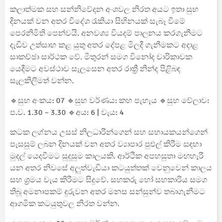
කලාත්මක සහ සන්නිවේදන අංශවල නිරත අයට ඉතා සුභ
දිනයක් වන අතර විදේශ රැකියා සිහිනයක් සැබෑ වීමේ
පෙරනිමිති පෙන්වයි. අනවශ්‍ය වියදම් පාලනය කරගැනීමට
දැඩිව උත්සාහ කළ යුතු අතර දේපළ මිලදී ගැනීමකට අදාළ
සාකච්ඡා සාර්ථක වේ. මිතුරන් සමග විනෝද චාරිකාවක
යෙදීමට අවස්ථාව සැලසෙන අතර රාත්‍රී නින්ද පිළිබඳ
සැලකිලිමත් වන්න.
🔹සුභ අංකය: 07 🔹සුභ වර්ණය: කහ පැහැය 🔹සුභ වේලාව:
ප.ව. 1.30 – 3.30 🔹අය: 6 | වැය: 4
කටක ලග්නය උසස් නිලධාරීන්ගෙන් සහ සහායකයන්ගෙන්
පැසසුම් ලබන දිනයක් වන අතර ව්‍යාපාර පුළුල් කිරීම සඳහා
මුදල් යෙදවීමට සුදුසුම කාලයකි. ආර්ථික අපහසුතා මඟහැරී
යන අතර නිවසේ අලුත්වැඩියා කටයුත්තක් වෙනුවෙන් කාලය
සහ ශ්‍රමය වැය කිරීමට සිදුවේ. සහකරු හෝ සහකාරිය සමග
තිබූ අමනාපකම් දුරුවන අතර මනස සන්සුන්ව තබාගැනීමට
ආගමික කටයුතුවල නිරත වන්න.